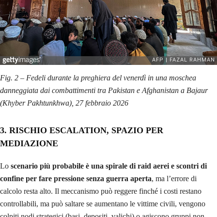
Fig. 2 – Fedeli durante la preghiera del venerdì in una moschea
danneggiata dai combattimenti tra Pakistan e Afghanistan a Bajaur
(Khyber Pakhtunkhwa), 27 febbraio 2026
3. RISCHIO ESCALATION, SPAZIO PER
MEDIAZIONE
Lo
scenario più probabile è una spirale di raid aerei e scontri di
confine per fare pressione senza guerra aperta
, ma l’errore di
calcolo resta alto. Il meccanismo può reggere finché i costi restano
controllabili, ma può saltare se aumentano le vittime civili, vengono
colpiti nodi strategici (basi, depositi, valichi) o agiscono gruppi non