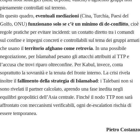
pienamente controllati sul terreno.
In questo quadro,
eventuali mediazioni
(Cina, Turchia, Paesi del
Golfo, ONU)
funzionano
solo se c’è un minimo di de‑conflitto
, cioè
regole pratiche per evitare incidenti: un contatto diretto tra i comandi
sul confine e impegni concreti e controllabili sul tema dei gruppi armati
che usano il
territorio afghano come retrovia
. In una possibile
negoziazione, per Islamabad pesano gli attacchi attribuiti al TTP e
l’accusa che trovi riparo oltreconfine. Per Kabul, invece, conta
soprattutto la sovranità e la tenuta del fronte interno. La crisi rivela
inoltre il
fallimento della strategia di Islamabad
: i Talebani non si
sono rivelati il partner calcolato, aprendo una fase inedita negli
equilibri geopolitici dell’Asia centrale. Finché il nodo TTP non sarà
affrontato con meccanismi verificabili, ogni de-escalation rischia di
essere temporanea.
Pietro Costanzo