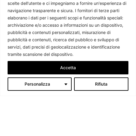
scelte dell'utente e ci impegniamo a fornire un'esperienza di
navigazione trasparente e sicura. I fornitori di terze parti
USA e Iran: dalla tregua al fallimento dei primi colloqui
elaborano i dati per i seguenti scopi e funzionalità speciali:
Chiara Salvò
-
21 Aprile 2026
archiviazione e/o accesso a informazioni su un dispositivo,
pubblicità e contenuti personalizzati, misurazione di
pubblicità e contenuti, ricerca del pubblico e sviluppo di
servizi, dati precisi di geolocalizzazione e identificazione
tramite scansione del dispositivo.
Accetta
Personalizza
Rifiuta
Chi siamo
Il Caffè Geopolitico è una Associazione di Promozione Sociale. Dal