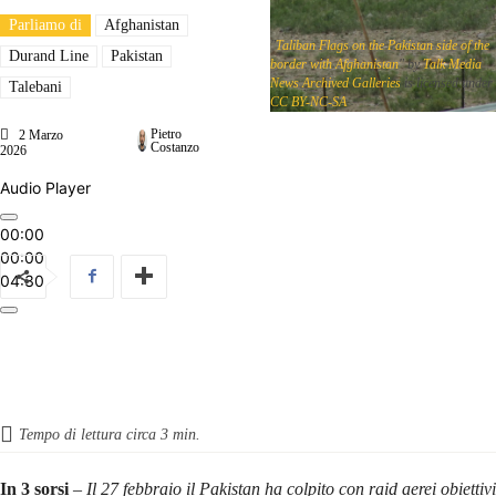
Parliamo di
Afghanistan
"
Taliban Flags on the Pakistan side of the
Durand Line
Pakistan
border with Afghanistan
" by
Talk Media
News Archived Galleries
is licensed under
Talebani
CC BY-NC-SA
Pietro
2 Marzo
Costanzo
2026
Audio Player
00:00
00:00
04:30
Tempo di lettura circa
3
min.
In 3 sorsi
– Il 27 febbraio il Pakistan ha colpito con raid aerei obiettivi