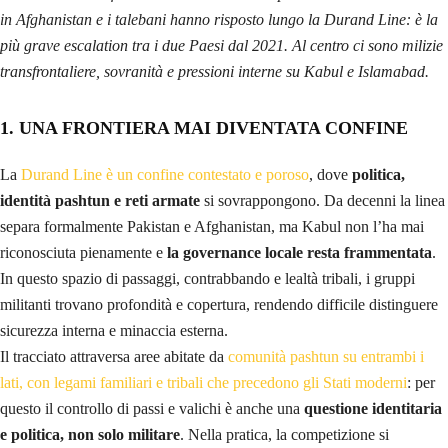
in Afghanistan e i talebani hanno risposto lungo la Durand Line: è la
più grave escalation tra i due Paesi dal 2021. Al centro ci sono milizie
transfrontaliere, sovranità e pressioni interne su Kabul e Islamabad.
1. UNA FRONTIERA MAI DIVENTATA CONFINE
La
Durand Line è un confine contestato e poroso
, dove
politica,
identità pashtun e reti armate
si sovrappongono. Da decenni la linea
separa formalmente Pakistan e Afghanistan, ma Kabul non l’ha mai
riconosciuta pienamente e
la governance locale resta frammentata
.
In questo spazio di passaggi, contrabbando e lealtà tribali, i gruppi
militanti trovano profondità e copertura, rendendo difficile distinguere
sicurezza interna e minaccia esterna.
Il tracciato attraversa aree abitate da
comunità pashtun su entrambi i
lati, con legami familiari e tribali che precedono gli Stati moderni
: per
questo il controllo di passi e valichi è anche una
questione identitaria
e politica, non solo militare
. Nella pratica, la competizione si