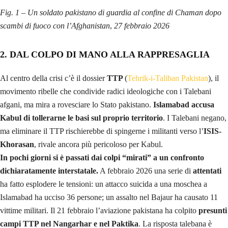
Fig. 1 – Un soldato pakistano di guardia al confine di Chaman dopo
scambi di fuoco con l’Afghanistan
,
27 febbraio 2026
2. DAL COLPO DI MANO ALLA RAPPRESAGLIA
Al centro della crisi c’è il dossier
TTP
(
Tehrik-i-Taliban Pakistan
), il
movimento ribelle che condivide radici ideologiche con i Talebani
afgani, ma mira a rovesciare lo Stato pakistano.
Islamabad accusa
Kabul di tollerarne le basi sul proprio territorio
. I Talebani negano,
ma eliminare il TTP rischierebbe di spingerne i militanti verso l’
ISIS-
Khorasan
, rivale ancora più pericoloso per Kabul.
In pochi giorni si è passati dai colpi “mirati” a un confronto
dichiaratamente interstatale.
A febbraio 2026 una serie di
attentati
ha fatto esplodere le tensioni: un attacco suicida a una moschea a
Islamabad ha ucciso 36 persone; un assalto nel Bajaur ha causato 11
vittime militari. Il 21 febbraio l’aviazione pakistana ha colpito
presunti
campi TTP nel Nangarhar e nel Paktika
. La risposta talebana è