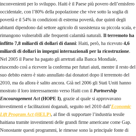
inconvenienti per lo sviluppo. Haiti è il Paese più povero dell’emisfero
occidentale, con l’80% della popolazione che vive sotto la soglia di
povertà e il 54% in condizioni di estrema povertà, due quinti degli
abitanti dipendono dal settore agricolo di sussistenza su piccola scala, e
rimangono vulnerabili alle frequenti calamità naturali.
Il terremoto ha
inflitto 7,8 miliardi di dollari di danni
: Haiti, però, ha ricevuto
4,6
miliardi di dollari in impegni internazionali per la
ricostruzione
.
Nel 2005 il Paese ha pagato gli arretrati alla Banca Mondiale,
riuscendo così a ricevere la conferma per futuri aiuti, mentre il resto del
suo debito estero è stato annullato dai donatori dopo il terremoto del
2010, ma da allora è salito ancora. Già nel 2006 gli Stati Uniti hanno
mostrato il loro interessamento verso Haiti con il
Partnership
Encouragement Act
(HOPE I)
, grazie al quale si approvavano
investimenti e facilitazioni doganali, seguito nel 2010 dall’
Economic
Lift Program Act
(HELP)
, al fine di supportare l’industria tessile
haitiana tramite investimenti delle grandi firme americane come Gap.
Nonostante questi programmi, le rimesse sono la principale fonte di