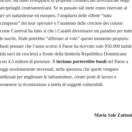
sicure, sia dallo svilupparsi di proposte commerciali diversificate negli
arcipelaghi centroamericani. Se in passato tali mete erano riservate al
jet set
statunitense ed europeo, l’ampliarsi delle offerte “tutto
compreso” dei
tour operator
e l’aumento delle crociere dei colossi
come Carnival ha fatto sì che i Caraibi divenissero un paradiso per tutte
le tasche. Haiti potrebbe “afferrare al volo” questo momento propizio:
basti pensare che l’anno scorso il Paese ha ricevuto solo 950.000 turisti
(da navi da crociera) a fronte della limitrofa Repubblica Dominicana
con 4,5 milioni di presenze. Il
turismo porterebbe fondi
nel Paese a
oggi assolutamente necessari, nella speranza che questi vengano
utilizzati per migliorare le infrastrutture, creare posti di lavoro e
sostenere la ricostruzione a tutela di soggetti vulnerabili.
Maria Sole Zattoni