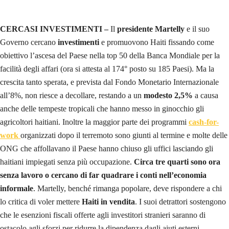
CERCASI INVESTIMENTI –
Il
presidente Martelly
e il suo
Governo cercano
investimenti
e promuovono Haiti fissando come
obiettivo l’ascesa del Paese nella top 50 della Banca Mondiale per la
facilità degli affari (ora si attesta al 174° posto su 185 Paesi). Ma la
crescita tanto sperata, e prevista dal Fondo Monetario Internazionale
all’8%, non riesce a decollare, restando a un
modesto 2,5%
a causa
anche delle tempeste tropicali che hanno messo in ginocchio gli
agricoltori haitiani. Inoltre la maggior parte dei programmi
cash-for-
work
organizzati dopo il terremoto sono giunti al termine e molte delle
ONG che affollavano il Paese hanno chiuso gli uffici lasciando gli
haitiani impiegati senza più occupazione.
Circa tre quarti sono ora
senza lavoro o cercano di far quadrare i conti nell’economia
informale
. Martelly, benché rimanga popolare, deve rispondere a chi
lo critica di voler mettere
Haiti in vendita
. I suoi detrattori sostengono
che le esenzioni fiscali offerte agli investitori stranieri saranno di
ostacolo agli sforzi per ridurre la dipendenza dagli aiuti esterni.