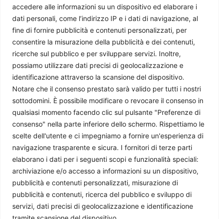
accedere alle informazioni su un dispositivo ed elaborare i
dati personali, come l’indirizzo IP e i dati di navigazione, al
Chi siamo
fine di fornire pubblicità e contenuti personalizzati, per
consentire la misurazione della pubblicità e dei contenuti,
ricerche sul pubblico e per sviluppare servizi. Inoltre,
Il Caffè Geopolitico è una Associazione di Promozione Sociale. Dal
possiamo utilizzare dati precisi di geolocalizzazione e
2009 parliamo di politica internazionale, per diffondere una
identificazione attraverso la scansione del dispositivo.
conoscenza accessibile e aggiornata delle dinamiche geopolitiche che
Notare che il consenso prestato sarà valido per tutti i nostri
segnano il mondo che ci circonda.
sottodomini. È possibile modificare o revocare il consenso in
C.F./P.IVA 11078490965 - Testata giornalistica registrata presso il
qualsiasi momento facendo clic sul pulsante "Preferenze di
Tribunale di Milano aut. n.398 del 10/12/2013 - ISSN 2384-9975
consenso" nella parte inferiore dello schermo. Rispettiamo le
Scrivici:
redazione@ilcaffegeopolitico.net
scelte dell'utente e ci impegniamo a fornire un'esperienza di
navigazione trasparente e sicura. I fornitori di terze parti
elaborano i dati per i seguenti scopi e funzionalità speciali:
Seguici
archiviazione e/o accesso a informazioni su un dispositivo,
pubblicità e contenuti personalizzati, misurazione di
pubblicità e contenuti, ricerca del pubblico e sviluppo di
servizi, dati precisi di geolocalizzazione e identificazione
Le opinioni espresse dagli autori potrebbero non rappresentare la
tramite scansione del dispositivo.