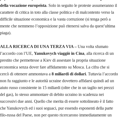
della vocazione europeista
. Solo in seguito le proteste assumeranno il
carattere di critica in toto alla classe politica e di malcontento verso la
difficile situazione economica e la vasta corruzione (si tenga però a
mente che nemmeno l’opposizione può ritenersi salva da quest’ultima
piaga).
ALLA RICERCA DI UNA TERZA VIA –
Una volta sfumato
l’accordo con l’UE,
Yanukovych viaggiò in Cina
, alla ricerca di un
prestito che permettesse a Kiev di assestare la propria situazione
economica senza dover fare affidamento su Mosca. La cifra che si
cercò di ottenere ammontava a
8 miliardi di dollari
. Tuttavia l’accordo
non fu raggiunto e le autorità ucraine dovettero affidarsi quindi ad un
aiuto russo consistente in 15 miliardi (oltre che in un taglio nei prezzi
del gas), lo stesso ammontare di debito ucraino in scadenza nei
successivi due anni. Quello che merita di essere sottolineato è il fatto
che Yanukovych ed i suoi seguaci, pur essendo esponenti della parte
filo-russa del Paese, non per questo ricercarono immediatamente un