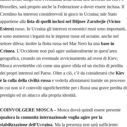
Bruxelles, sarà proprio anche la Federazione a dover essere inclusa. Il
Cremlino ha interessi considerevoli in gioco in Ucraina; tale Stato
appartiene alla
lista di quelli inclusi nel Blijnee Zarubejie (Vicino
Estero)
russo. In Ucraina gli interessi economici russi sono importanti,
e sono numerosi i legami tra le imprese russe ed ucraine, anche nel
settore difesa; inoltre la flotta russa nel Mar Nero ha una
base in
Crimea
. L’Occidente non può agire unilateralmente in quest’area
geografica, creando un eventuale avvicinamento ad ovest di Kiev;
Mosca avvertirebbe ciò come una grave sfida ed un rischio di perdita
dei propri interessi nel Paese. Oltre a ciò, c’è da considerarsi che
Kiev
è la culla della civiltà russa
e vederla allontanarsi tramite un processo
in cui non si è coinvolti significherebbe per i Russi una grave perdita di
prestigio ed un attacco alla propria identità.
COINVOLGERE MOSCA –
Mosca dovrà quindi essere presente
qualora la comunità internazionale voglia agire per la
stabilizzazione dell’Ucraina
. Ma la presenza non sarà sufficiente: