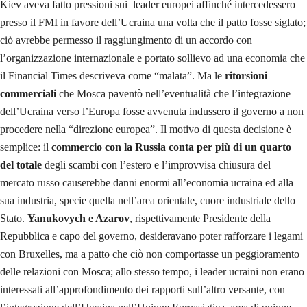
Kiev aveva fatto pressioni sui leader europei affinché intercedessero
presso il FMI in favore dell’Ucraina una volta che il patto fosse siglato;
ciò avrebbe permesso il raggiungimento di un accordo con
l’organizzazione internazionale e portato sollievo ad una economia che
il Financial Times descriveva come “malata”. Ma le
ritorsioni
commerciali
che Mosca paventò nell’eventualità che l’integrazione
dell’Ucraina verso l’Europa fosse avvenuta indussero il governo a non
procedere nella “direzione europea”. Il motivo di questa decisione è
semplice: il
commercio con la Russia conta per più di un quarto
del totale
degli scambi con l’estero e l’improvvisa chiusura del
mercato russo causerebbe danni enormi all’economia ucraina ed alla
sua industria, specie quella nell’area orientale, cuore industriale dello
Stato.
Yanukovych e Azarov
, rispettivamente Presidente della
Repubblica e capo del governo, desideravano poter rafforzare i legami
con Bruxelles, ma a patto che ciò non comportasse un peggioramento
delle relazioni con Mosca; allo stesso tempo, i leader ucraini non erano
interessati all’approfondimento dei rapporti sull’altro versante, con