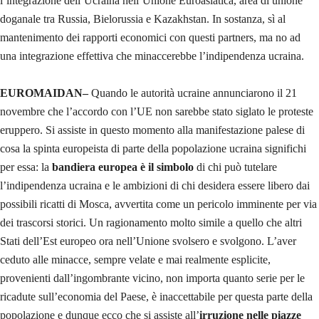
l’integrazione dell’Ucraina nell’Unione Euroasiatica, area di unione
doganale tra Russia, Bielorussia e Kazakhstan. In sostanza, sì al
mantenimento dei rapporti economici con questi partners, ma no ad
una integrazione effettiva che minaccerebbe l’indipendenza ucraina.
EUROMAIDAN–
Quando le autorità ucraine annunciarono il 21
novembre che l’accordo con l’UE non sarebbe stato siglato le proteste
eruppero. Si assiste in questo momento alla manifestazione palese di
cosa la spinta europeista di parte della popolazione ucraina significhi
per essa: la
bandiera europea è il simbolo
di chi può tutelare
l’indipendenza ucraina e le ambizioni di chi desidera essere libero dai
possibili ricatti di Mosca, avvertita come un pericolo imminente per via
dei trascorsi storici. Un ragionamento molto simile a quello che altri
Stati dell’Est europeo ora nell’Unione svolsero e svolgono. L’aver
ceduto alle minacce, sempre velate e mai realmente esplicite,
provenienti dall’ingombrante vicino, non importa quanto serie per le
ricadute sull’economia del Paese, è inaccettabile per questa parte della
popolazione e dunque ecco che si assiste all’
irruzione nelle piazze