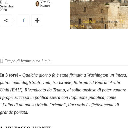
Vins G.
23
Romeo
Settembre
2020
Photo by
DEZALB
is licensed under
CC
BY-NC-SA
Tempo di lettura circa
3
min.
In 3 sorsi
–
Qualche giorno fa è stata firmata a Washington un’intesa,
patrocinata dagli Stati Uniti, tra Israele, Bahrain ed Emirati Arabi
Uniti (EAU).
Rivendicato da Trump, al solito ansioso di poter vantare
i propri successi in politica estera con l’opinione pubblica, come
“l’alba di un nuovo Medio Oriente”, l’accordo è effettivamente di
grande portata.