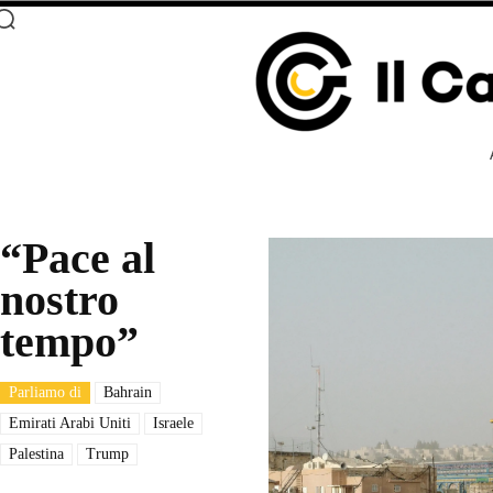
“Pace al
nostro
tempo”
Parliamo di
Bahrain
Emirati Arabi Uniti
Israele
Palestina
Trump