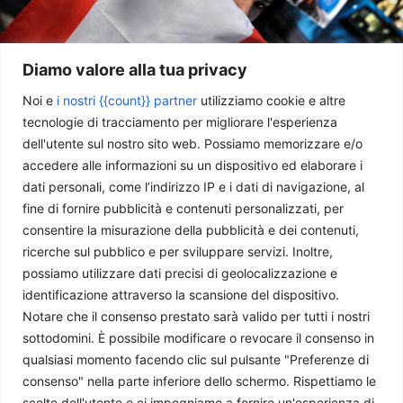
Diamo valore alla tua privacy
Noi e
i nostri {{count}} partner
utilizziamo cookie e altre
tecnologie di tracciamento per migliorare l'esperienza
dell'utente sul nostro sito web. Possiamo memorizzare e/o
Il Libano dopo il Memorandum tra Iran e USA
accedere alle informazioni su un dispositivo ed elaborare i
Chiara Salvò
-
14 Luglio 2026
dati personali, come l’indirizzo IP e i dati di navigazione, al
fine di fornire pubblicità e contenuti personalizzati, per
consentire la misurazione della pubblicità e dei contenuti,
ricerche sul pubblico e per sviluppare servizi. Inoltre,
possiamo utilizzare dati precisi di geolocalizzazione e
identificazione attraverso la scansione del dispositivo.
Notare che il consenso prestato sarà valido per tutti i nostri
sottodomini. È possibile modificare o revocare il consenso in
qualsiasi momento facendo clic sul pulsante "Preferenze di
consenso" nella parte inferiore dello schermo. Rispettiamo le
scelte dell'utente e ci impegniamo a fornire un'esperienza di