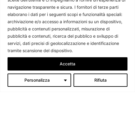
La nuova strategia siriana in Libano: dall’interventismo al
navigazione trasparente e sicura. I fornitori di terze parti
rapporto tra pari
elaborano i dati per i seguenti scopi e funzionalità speciali:
Michele Maresca
-
10 Luglio 2026
archiviazione e/o accesso a informazioni su un dispositivo,
pubblicità e contenuti personalizzati, misurazione di
pubblicità e contenuti, ricerca del pubblico e sviluppo di
servizi, dati precisi di geolocalizzazione e identificazione
tramite scansione del dispositivo.
Accetta
Personalizza
Rifiuta
Chi siamo
Il Caffè Geopolitico è una Associazione di Promozione Sociale. Dal