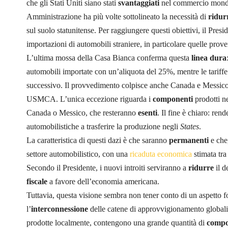
che gli Stati Uniti siano stati
svantaggiati
nel commercio mondial
Amministrazione ha più volte sottolineato la necessità di
ridur
sul suolo statunitense. Per raggiungere questi obiettivi, il Presi
importazioni di automobili straniere, in particolare quelle prov
L’ultima mossa della Casa Bianca conferma questa
linea dura
automobili importate con un’aliquota del 25%, mentre le tariff
successivo. Il provvedimento colpisce anche Canada e Messico,
USMCA. L’unica eccezione riguarda i
componenti
prodotti ne
Canada o Messico, che resteranno
esenti
. Il fine è chiaro: ren
automobilistiche a trasferire la produzione negli
States
.
La caratteristica di questi dazi è che saranno
permanenti
e che
settore automobilistico, con una
ricaduta economica
stimata tra
Secondo il Presidente, i nuovi introiti serviranno a
ridurre
il d
fiscale
a favore dell’economia americana.
Tuttavia, questa visione sembra non tener conto di un aspetto 
l’
interconnessione
delle catene di approvvigionamento globali.
prodotte localmente, contengono una grande quantità di
compo