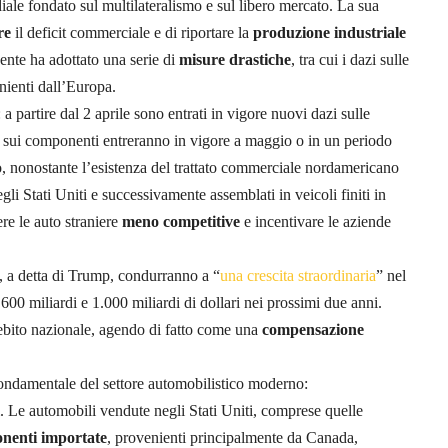
e fondato sul multilateralismo e sul libero mercato. La sua
re
il deficit commerciale e di riportare la
produzione industriale
dente ha adottato una serie di
misure drastiche
, tra cui i dazi sulle
enienti dall’Europa.
: a partire dal 2 aprile sono entrati in vigore nuovi dazi sulle
e sui componenti entreranno in vigore a maggio o in un periodo
 nonostante l’esistenza del trattato commerciale nordamericano
gli Stati Uniti e successivamente assemblati in veicoli finiti in
dere le auto straniere
meno competitive
e incentivare le aziende
, a detta di Trump, condurranno a “
una crescita straordinaria
” nel
 600 miliardi e 1.000 miliardi di dollari nei prossimi due anni.
ebito nazionale, agendo di fatto come una
compensazione
fondamentale del settore automobilistico moderno:
 Le automobili vendute negli Stati Uniti, comprese quelle
nenti importate
, provenienti principalmente da Canada,