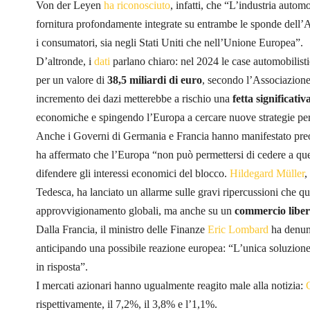
Von der Leyen
ha riconosciuto
, infatti, che “L’industria autom
fornitura profondamente integrate su entrambe le sponde dell’At
i consumatori, sia negli Stati Uniti che nell’Unione Europea”.
D’altronde, i
dati
parlano chiaro: nel 2024 le case automobilisti
per un valore di
38,5 miliardi di euro
, secondo l’Associazion
incremento dei dazi metterebbe a rischio una
fetta significativ
economiche e spingendo l’Europa a cercare nuove strategie per 
Anche i Governi di Germania e Francia hanno manifestato pre
ha affermato che l’Europa “non può permettersi di cedere a qu
difendere gli interessi economici del blocco.
Hildegard Müller
,
Tedesca, ha lanciato un allarme sulle gravi ripercussioni che qu
approvvigionamento globali, ma anche su un
commercio liber
Dalla Francia, il ministro delle Finanze
Eric Lombard
ha denunc
anticipando una possibile reazione europea: “L’unica soluzione
in risposta”.
I mercati azionari hanno ugualmente reagito male alla notizia:
rispettivamente, il 7,2%, il 3,8% e l’1,1%.