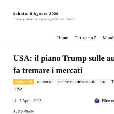
Sabato, 8 Agosto 2026
"L'imparzialità è un sogno, la probità è un dovere"
Home
Chi siamo
Mond
USA: il piano Trump sulle au
fa tremare i mercati
Parliamo di
automotive
commercio internazionale
dazi
T
USA
7 Aprile 2025
Filome
Audio Player