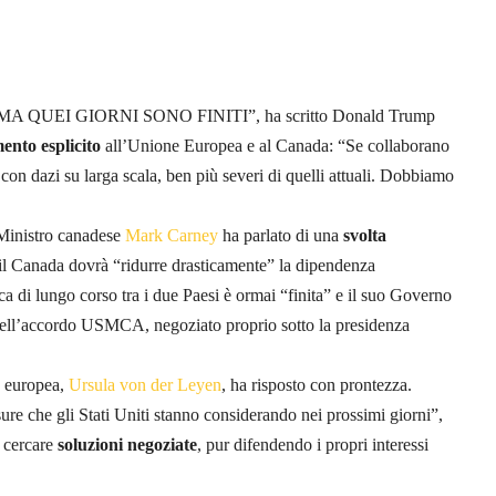
mondo. MA QUEI GIORNI SONO FINITI”, ha scritto Donald Trump
ento esplicito
all’Unione Europea e al Canada: “Se collaborano
on dazi su larga scala, ben più severi di quelli attuali. Dobbiamo
o Ministro canadese
Mark Carney
ha parlato di una
svolta
il Canada dovrà “ridurre drasticamente” la dipendenza
 di lungo corso tra i due Paesi è ormai “finita” e il suo Governo
ell’accordo USMCA, negoziato proprio sotto la presidenza
e europea,
Ursula von der Leyen
, ha risposto con prontezza.
re che gli Stati Uniti stanno considerando nei prossimi giorni”,
 cercare
soluzioni negoziate
, pur difendendo i propri interessi