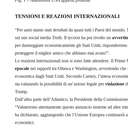
Fig. 1 – Automobili USA appena prodotte
TENSIONI E REAZIONI INTERNAZIONALI
“Per anni siamo stati derubati da quasi tutti i Paesi del 
sul suo social media Truth. Il tycoon ha poi rivolto un
avvertim
per danneggiare economicamente gli Stati Uniti, risponderemo c
proteggere il miglior amico che abbiano mai avuto!”.
Le reazioni internazionali non si sono fatte attendere. Il Prim
epocale
nei rapporti tra Ottawa e Washington, avvertendo che 
economica dagli Stati Uniti. Secondo Carney, l’intesa economica
sta valutando la possibilità di un’azione legale per
violazione
d
Trump.
Dall’altra parte dell’Atlantico, la Presidente della Commission
“Valuteremo attentamente questo annuncio insieme ad altre misu
ha dichiarato, aggiungendo che l’Unione Europea continuerà a
economici.