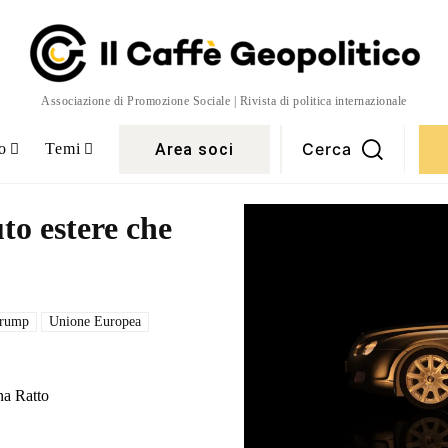
Associazione di Promozione Sociale | Rivista di politica internazionale
Cerca
Area soci
o
Temi
to estere che
rump
Unione Europea
na Ratto