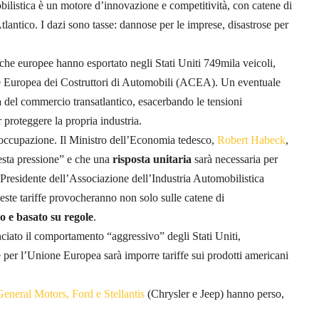
obilistica è un motore d’innovazione e competitività, con catene di
lantico. I dazi sono tasse: dannose per le imprese, disastrose per
che europee hanno esportato negli Stati Uniti 749mila veicoli,
e Europea dei Costruttori di Automobili (ACEA). Un eventuale
a
del commercio transatlantico, esacerbando le tensioni
proteggere la propria industria.
occupazione. Il Ministro dell’Economia tedesco,
Robert Habeck
,
esta pressione” e che una
risposta unitaria
sarà necessaria per
 Presidente dell’Associazione dell’Industria Automobilistica
este tariffe provocheranno non solo sulle catene di
o e basato su regole
.
iato il comportamento “aggressivo” degli Stati Uniti,
 per l’Unione Europea sarà imporre tariffe sui prodotti americani
General Motors, Ford e Stellantis
(Chrysler e Jeep) hanno perso,