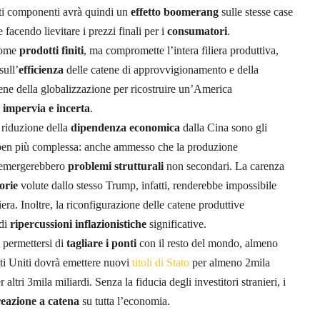
ti componenti avrà quindi un
effetto boomerang
sulle stesse case
facendo lievitare i prezzi finali per i
consumatori
.
come
prodotti finiti
, ma compromette l’intera filiera produttiva,
sull’
efficienza
delle catene di approvvigionamento e della
ene della globalizzazione per ricostruire un’America
 impervia e incerta
.
 riduzione della
dipendenza economica
dalla Cina sono gli
 è ben più complessa: anche ammesso che la produzione
, emergerebbero
problemi strutturali
non secondari. La carenza
orie
volute dallo stesso Trump, infatti, renderebbe impossibile
era. Inoltre, la riconfigurazione delle catene produttive
 di
ripercussioni inflazionistiche
significative.
 permettersi di
tagliare i ponti
con il resto del mondo, almeno
ati Uniti dovrà emettere nuovi
titoli di Stato
per almeno 2mila
altri 3mila miliardi. Senza la fiducia degli investitori stranieri, i
reazione
a catena
su tutta l’economia.