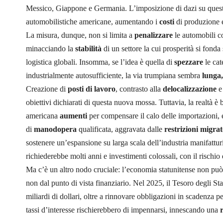
Messico, Giappone e Germania. L’imposizione di dazi su ques
automobilistiche americane, aumentando i
costi
di produzione e 
La misura, dunque, non si limita a
penalizzare
le automobili 
minacciando la
stabilità
di un settore la cui prosperità si fonda 
logistica globali. Insomma, se l’idea è quella di
spezzare
le cat
industrialmente autosufficiente, la via trumpiana sembra
lunga,
Creazione di
posti di lavoro
, contrasto alla
delocalizzazione
e
obiettivi dichiarati di questa nuova mossa. Tuttavia, la realtà
americana
aumenti
per compensare il calo delle importazioni
di
manodopera
qualificata, aggravata dalle
restrizioni migrat
sostenere un’espansione su larga scala dell’industria manifatturi
richiederebbe molti anni e investimenti colossali, con il rischio
Ma c’è un altro nodo cruciale: l’economia statunitense non può
non dal punto di vista finanziario. Nel 2025, il Tesoro degli St
miliardi di dollari, oltre a rinnovare obbligazioni in scadenza per 
tassi d’interesse rischierebbero di impennarsi, innescando una