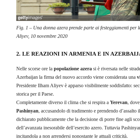
Fig. 1 – Una donna azera prende parte ai festeggiamenti per l
Aliyev, 10 novembre 2020
2. LE REAZIONI IN ARMENIA E IN AZERBAI
Nelle scorse ore la
popolazione azera
si è riversata nelle str
Azerbaijan la firma del nuovo accordo viene considerata una
v
Presidente Ilham Aliyev è apparso visibilmente soddisfatto: seco
storica per il Paese.
Completamente diverso il clima che si respira a
Yerevan
, dove
Pashinyan
, accusandolo di tradimento e prendendo d’assalto i
dichiarato pubblicamente che la decisione di porre fine agli scon
dell’avanzata inesorabile dell’esercito azero. Tuttavia Pashinya
incitandola a non arrendersi nonostante le attuali criticità.