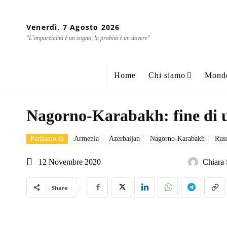
Venerdì, 7 Agosto 2026
"L'imparzialità è un sogno, la probità è un dovere"
Home
Chi siamo
Mond
Nagorno-Karabakh: fine di u
Parliamo di
Armenia
Azerbaijan
Nagorno-Karabakh
Russ
12 Novembre 2020
Chiara 
Share