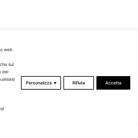
to web.
Associati
rche sul
produrre
e del
ualsiasi
Personalizza
Rifiuta
Accetta
del