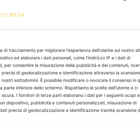
r
CC BY-SA
e di tracciamento per migliorare l'esperienza dell'utente sul nostro si
ivo ed elaborare i dati personali, come l’indirizzo IP e i dati di
ti, per consentire la misurazione della pubblicità e dei contenuti, rice
onisti e appassionati che si impegnano volontariamente a 
i precisi di geolocalizzazione e identificazione attraverso la scansion
facciamo, sostienici: costa quanto un paio di caffè al mese.
i nostri sottodomini. È possibile modificare o revocare il consenso in q
parte inferiore dello schermo. Rispettiamo le scelte dell'utente e ci
ura. I fornitori di terze parti elaborano i dati per i seguenti scopi e
 un dispositivo, pubblicità e contenuti personalizzati, misurazione di
 dati precisi di geolocalizzazione e identificazione tramite scansione 