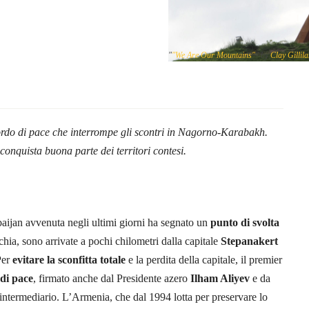
"
"We Are Our Mountains"
" by
Clay Gillil
rdo di pace che interrompe gli scontri in Nagorno-Karabakh.
onquista buona parte dei territori contesi.
aijan avvenuta negli ultimi giorni ha segnato un
punto di svolta
chia, sono arrivate a pochi chilometri dalla capitale
Stepanakert
Per
evitare la sconfitta totale
e la perdita della capitale, il premier
di pace
, firmato anche dal Presidente azero
Ilham Aliyev
e da
e intermediario. L’Armenia, che dal 1994 lotta per preservare lo