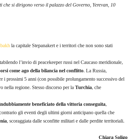
ti che si dirigono verso il palazzo del Governo, Yerevan, 10
abakh
la capitale Stepanakert e i territori che non sono stati
stabilendo l’invio di peacekeeper russi nel Caucaso meridionale,
orsi come ago della bilancia nel conflitto
. La Russia,
er i prossimi 5 anni (con possibile prolungamento successivo del
evo nella regione. Stesso discorso per la
Turchia
, che
indubbiamente beneficiato della vittoria conseguita
,
contrario gli eventi degli ultimi giorni anticipano quella che
enia
, scoraggiata dalle sconfitte militari e dalle perdite territoriali.
Chiara Soligo