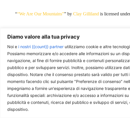
“
“We Are Our Mountains”
” by
Clay Gilliland
is licensed unde
Diamo valore alla tua privacy
Noi e
i nostri {{count}} partner
utilizziamo cookie e altre tecnologi
Ti piace quello che facciamo?
Possiamo memorizzare e/o accedere alle informazioni su un disposit
navigazione, al fine di fornire pubblicità e contenuti personalizza
La nostra redazione è composta da giovani professi
pubblico e per sviluppare servizi. Inoltre, possiamo utilizzare dat
questa rivista. Se ti è utile e ti interessa quello che 
dispositivo. Notare che il consenso prestato sarà valido per tutti 
momento facendo clic sul pulsante "Preferenze di consenso" nella 
impegniamo a fornire un'esperienza di navigazione trasparente e sic
funzionalità speciali: archiviazione e/o accesso a informazioni su
pubblicità e contenuti, ricerca del pubblico e sviluppo di servizi,
Ti potrebbe interessare
dispositivo.