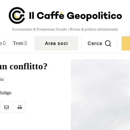
Associazione di Promozione Sociale | Rivista di politica internazionale
Cerca
Area soci
o
Temi
n conflitto?
ia
Soligo