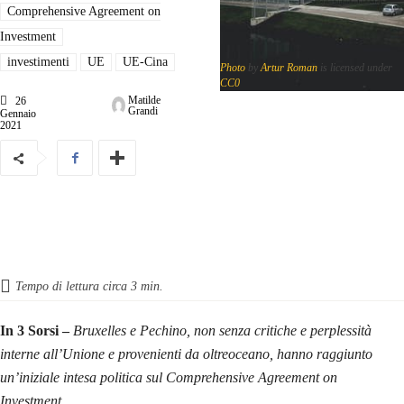
Comprehensive Agreement on
Investment
investimenti
UE
UE-Cina
Photo
by
Artur Roman
is licensed under
CC0
Matilde
26
Grandi
Gennaio
2021
Tempo di lettura circa
3
min.
In 3 Sorsi
–
Bruxelles e Pechino, non senza critiche e perplessità
interne all’Unione e provenienti da oltreoceano, hanno raggiunto
un’iniziale intesa politica sul Comprehensive Agreement on
Investment.