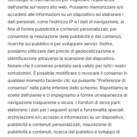
dell'utente sul nostro sito web. Possiamo memorizzare e/o
accedere alle informazioni su un dispositivo ed elaborare i
Giappone: riarmo possibile, ma a quale prezzo?
dati personali, come l’indirizzo IP e i dati di navigazione, al
Master UNICAL
-
9 Luglio 2026
fine di fornire pubblicità e contenuti personalizzati, per
consentire la misurazione della pubblicità e dei contenuti,
ricerche sul pubblico e per sviluppare servizi. Inoltre,
possiamo utilizzare dati precisi di geolocalizzazione e
identificazione attraverso la scansione del dispositivo.
Notare che il consenso prestato sarà valido per tutti i nostri
sottodomini. È possibile modificare o revocare il consenso in
qualsiasi momento facendo clic sul pulsante "Preferenze di
consenso" nella parte inferiore dello schermo. Rispettiamo le
scelte dell'utente e ci impegniamo a fornire un'esperienza di
navigazione trasparente e sicura. I fornitori di terze parti
Kashmir: il conflitto congelato tra India e Pakistan
elaborano i dati per i seguenti scopi e funzionalità speciali:
Matteo Arduini
-
3 Luglio 2026
archiviazione e/o accesso a informazioni su un dispositivo,
pubblicità e contenuti personalizzati, misurazione di
pubblicità e contenuti, ricerca del pubblico e sviluppo di