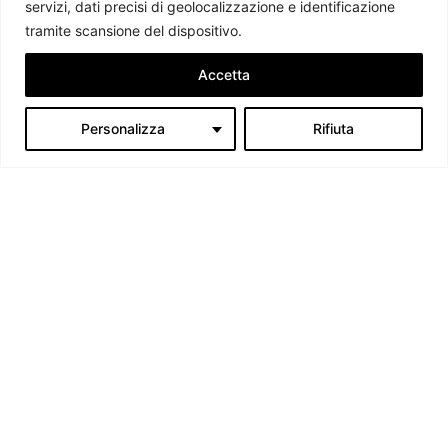
servizi, dati precisi di geolocalizzazione e identificazione
tramite scansione del dispositivo.
Accetta
Personalizza
Rifiuta
Chi siamo
Il Caffè Geopolitico è una Associazione di Promozione Sociale. Dal
2009 parliamo di politica internazionale, per diffondere una
conoscenza accessibile e aggiornata delle dinamiche geopolitiche che
segnano il mondo che ci circonda.
C.F./P.IVA 11078490965 - Testata giornalistica registrata presso il
Tribunale di Milano aut. n.398 del 10/12/2013 - ISSN 2384-9975