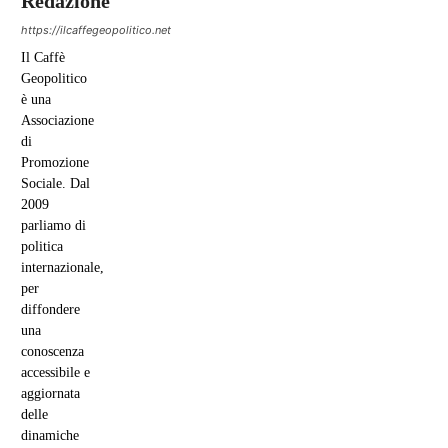
Redazione
https://ilcaffegeopolitico.net
Il Caffè
Geopolitico
è una
Associazione
di
Promozione
Sociale. Dal
2009
parliamo di
politica
internazionale,
per
diffondere
una
conoscenza
accessibile e
aggiornata
delle
dinamiche