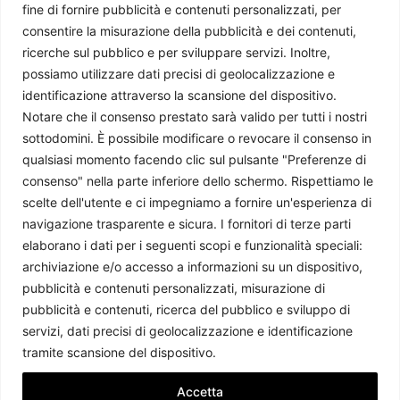
Chi siamo
fine di fornire pubblicità e contenuti personalizzati, per
consentire la misurazione della pubblicità e dei contenuti,
ricerche sul pubblico e per sviluppare servizi. Inoltre,
Il Caffè Geopolitico è una Associazione di Promozione Sociale. Dal
possiamo utilizzare dati precisi di geolocalizzazione e
2009 parliamo di politica internazionale, per diffondere una
identificazione attraverso la scansione del dispositivo.
conoscenza accessibile e aggiornata delle dinamiche geopolitiche che
Notare che il consenso prestato sarà valido per tutti i nostri
segnano il mondo che ci circonda.
sottodomini. È possibile modificare o revocare il consenso in
C.F./P.IVA 11078490965 - Testata giornalistica registrata presso il
qualsiasi momento facendo clic sul pulsante "Preferenze di
Tribunale di Milano aut. n.398 del 10/12/2013 - ISSN 2384-9975
consenso" nella parte inferiore dello schermo. Rispettiamo le
Scrivici:
redazione@ilcaffegeopolitico.net
scelte dell'utente e ci impegniamo a fornire un'esperienza di
navigazione trasparente e sicura. I fornitori di terze parti
elaborano i dati per i seguenti scopi e funzionalità speciali:
Seguici
archiviazione e/o accesso a informazioni su un dispositivo,
pubblicità e contenuti personalizzati, misurazione di
pubblicità e contenuti, ricerca del pubblico e sviluppo di
servizi, dati precisi di geolocalizzazione e identificazione
Le opinioni espresse dagli autori potrebbero non rappresentare la
tramite scansione del dispositivo.
posizione dell’associazione.
Accetta