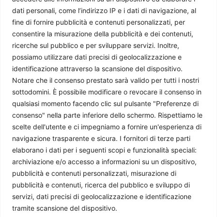
dati personali, come l’indirizzo IP e i dati di navigazione, al
Redazione
-
27 Marzo 2026
fine di fornire pubblicità e contenuti personalizzati, per
consentire la misurazione della pubblicità e dei contenuti,
ricerche sul pubblico e per sviluppare servizi. Inoltre,
possiamo utilizzare dati precisi di geolocalizzazione e
identificazione attraverso la scansione del dispositivo.
Notare che il consenso prestato sarà valido per tutti i nostri
sottodomini. È possibile modificare o revocare il consenso in
qualsiasi momento facendo clic sul pulsante "Preferenze di
consenso" nella parte inferiore dello schermo. Rispettiamo le
scelte dell'utente e ci impegniamo a fornire un'esperienza di
navigazione trasparente e sicura. I fornitori di terze parti
elaborano i dati per i seguenti scopi e funzionalità speciali:
archiviazione e/o accesso a informazioni su un dispositivo,
Chi siamo
pubblicità e contenuti personalizzati, misurazione di
pubblicità e contenuti, ricerca del pubblico e sviluppo di
Il Caffè Geopolitico è una Associazione di Promozione Sociale. Dal
servizi, dati precisi di geolocalizzazione e identificazione
2009 parliamo di politica internazionale, per diffondere una
tramite scansione del dispositivo.
conoscenza accessibile e aggiornata delle dinamiche geopolitiche che