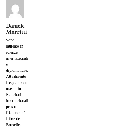
Daniele
Morritti
Sono
laureato in
scienze
internazionali
e
diplomatiche.
Attualmente
frequento un
master in
Relazioni
internazionali
presso
l’Université
Libre de
Bruxelles.