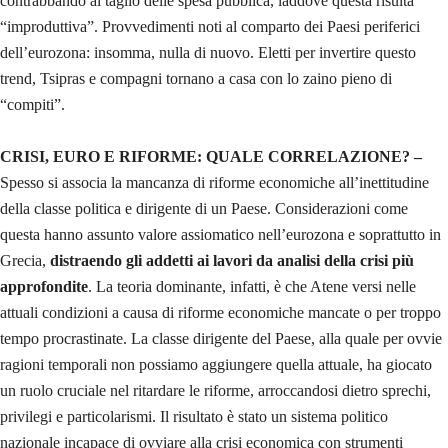
contrabbando al taglio delle spesa pubblica, laddove questa risulta
“improduttiva”. Provvedimenti noti al comparto dei Paesi periferici
dell’eurozona: insomma, nulla di nuovo. Eletti per invertire questo
trend, Tsipras e compagni tornano a casa con lo zaino pieno di
“compiti”.
CRISI, EURO E RIFORME: QUALE CORRELAZIONE? –
Spesso si associa la mancanza di riforme economiche all’inettitudine
della classe politica e dirigente di un Paese. Considerazioni come
questa hanno assunto valore assiomatico nell’eurozona e soprattutto in
Grecia,
distraendo gli addetti ai lavori da analisi della crisi più
approfondite
. La teoria dominante, infatti, è che Atene versi nelle
attuali condizioni a causa di riforme economiche mancate o per troppo
tempo procrastinate. La classe dirigente del Paese, alla quale per ovvie
ragioni temporali non possiamo aggiungere quella attuale, ha giocato
un ruolo cruciale nel ritardare le riforme, arroccandosi dietro sprechi,
privilegi e particolarismi. Il risultato è stato un sistema politico
nazionale incapace di ovviare alla crisi economica con strumenti