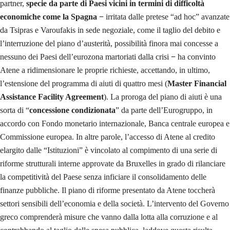
partner,
specie da parte di Paesi vicini in termini di difficoltà
economiche come la Spagna
−
irritata dalle pretese “ad hoc” avanzate
da Tsipras e Varoufakis in sede negoziale, come il taglio del debito e
l’interruzione del piano d’austerità, possibilità finora mai concesse a
nessuno dei Paesi dell’eurozona martoriati dalla crisi
−
ha convinto
Atene a ridimensionare le proprie richieste, accettando, in ultimo,
l’estensione del programma di aiuti di quattro mesi (
Master Financial
Assistance Facility Agreement
). La proroga del piano di aiuti è una
sorta di “
concessione
condizionata
” da parte dell’Eurogruppo, in
accordo con Fondo monetario internazionale, Banca centrale europea e
Commissione europea. In altre parole, l’accesso di Atene al credito
elargito dalle “Istituzioni” è vincolato al compimento di una serie di
riforme strutturali interne approvate da Bruxelles in grado di rilanciare
la competitività del Paese senza inficiare il consolidamento delle
finanze pubbliche. Il piano di riforme presentato da Atene toccherà
settori sensibili dell’economia e della società. L’intervento del Governo
greco comprenderà misure che vanno dalla lotta alla corruzione e al