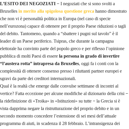
L’ESITO DEI NEGOZIATI −
I negoziati che si sono svolti a
Bruxelles
in merito alla spigolosa questione greca
hanno dimostrato
che non vi è personalità politica in Europa (nel caso di specie
nell’eurozona) capace di ottenere per il proprio Paese riduzioni o tagli
del debito. Tantomeno, quando a “sbattere i pugni sul tavolo” è il
leader di un Paese periferico. Tsipras, che durante la campagna
elettorale ha convinto parte del popolo greco e per riflesso l’opinione
pubblica di molti Paesi di essere
la persona in grado di invertire
“l’austera rotta” intrapresa da Bruxelles
, oggi fa i conti con la
complessità di ottenere consenso presso i riluttanti partner europei e
sgravi da parte dei creditori internazionali.
Qual è la realtà che emerge dalle convulse settimane di incontri al
vertice? Fatta eccezione per alcune modifiche al dizionario della crisi
−
la ridefinizione di «Troika» in «Istituzioni» su tutte
−
la Grecia si è
vista dapprima negare la ristrutturazione del proprio debito e in un
secondo momento concedere l’estensione di sei mesi dell’attuale
programma di aiuti, in scadenza il 28 febbraio. L’intransigenza dei