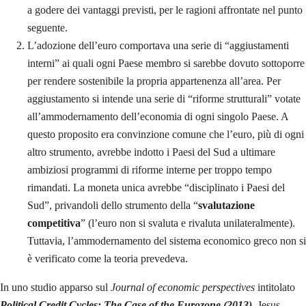
a godere dei vantaggi previsti, per le ragioni affrontate nel punto
seguente.
L’adozione dell’euro comportava una serie di “aggiustamenti
interni” ai quali ogni Paese membro si sarebbe dovuto sottoporre
per rendere sostenibile la propria appartenenza all’area. Per
aggiustamento si intende una serie di “riforme strutturali” votate
all’ammodernamento dell’economia di ogni singolo Paese. A
questo proposito era convinzione comune che l’euro, più di ogni
altro strumento, avrebbe indotto i Paesi del Sud a ultimare
ambiziosi programmi di riforme interne per troppo tempo
rimandati. La moneta unica avrebbe “disciplinato i Paesi del
Sud”, privandoli dello strumento della “
svalutazione
competitiva
” (l’euro non si svaluta e rivaluta unilateralmente).
Tuttavia, l’ammodernamento del sistema economico greco non si
è verificato come la teoria prevedeva.
In uno studio apparso sul
Journal of economic perspectives
intitolato
Political Credit Cycles: The Case of the Eurozone (2013)
,
Jesus