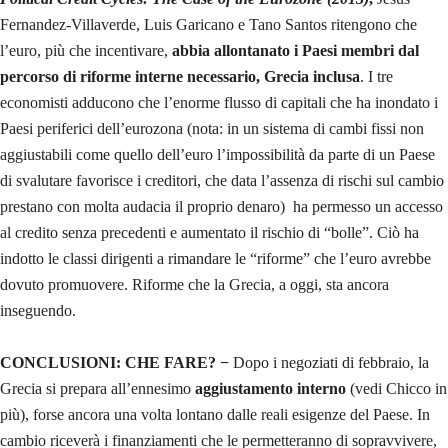
Fernandez-Villaverde, Luis Garicano e Tano Santos ritengono che
l’euro, più che incentivare,
abbia allontanato i Paesi membri dal
percorso di riforme interne necessario, Grecia inclusa
. I tre
economisti adducono che l’enorme flusso di capitali che ha inondato i
Paesi periferici dell’eurozona (nota: in un sistema di cambi fissi non
aggiustabili come quello dell’euro l’impossibilità da parte di un Paese
di svalutare favorisce i creditori, che data l’assenza di rischi sul cambio
prestano con molta audacia il proprio denaro) ha permesso un accesso
al credito senza precedenti e aumentato il rischio di “bolle”. Ciò ha
indotto le classi dirigenti a rimandare le “riforme” che l’euro avrebbe
dovuto promuovere. Riforme che la Grecia, a oggi, sta ancora
inseguendo.
CONCLUSIONI: CHE FARE? −
Dopo i negoziati di febbraio, la
Grecia si prepara all’ennesimo
aggiustamento interno
(vedi Chicco in
più), forse ancora una volta lontano dalle reali esigenze del Paese. In
cambio riceverà i finanziamenti che le permetteranno di sopravvivere,