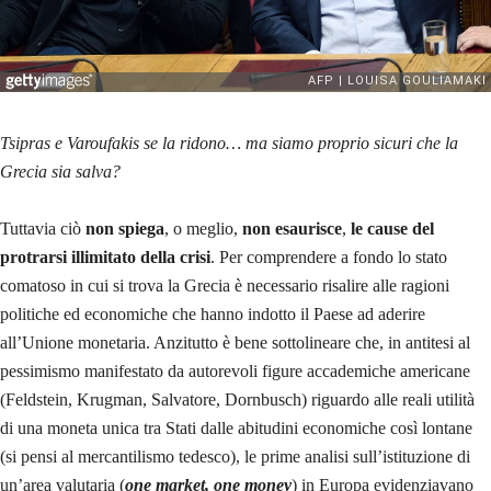
Tsipras e Varoufakis se la ridono… ma siamo proprio sicuri che la
Grecia sia salva?
Tuttavia ciò
non spiega
, o meglio,
non esaurisce
,
le cause del
protrarsi illimitato della crisi
. Per comprendere a fondo lo stato
comatoso in cui si trova la Grecia è necessario risalire alle ragioni
politiche ed economiche che hanno indotto il Paese ad aderire
all’Unione monetaria. Anzitutto è bene sottolineare che, in antitesi al
pessimismo manifestato da autorevoli figure accademiche americane
(Feldstein, Krugman, Salvatore, Dornbusch) riguardo alle reali utilità
di una moneta unica tra Stati dalle abitudini economiche così lontane
(si pensi al mercantilismo tedesco), le prime analisi sull’istituzione di
un’area valutaria (
one market, one money
) in Europa evidenziavano