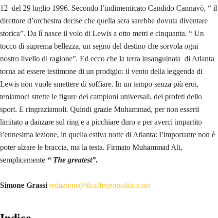
12 del 29 luglio 1996. Secondo l’indimenticato Candido Cannavò, “ il
direttore d’orchestra decise che quella sera sarebbe dovuta diventare
storica”. Da lì nasce il volo di Lewis a otto metri e cinquanta. “ Un
tocco di suprema bellezza, un segno del destino che sorvola ogni
nostro livello di ragione”. Ed ecco che la terra insanguinata di Atlanta
torna ad essere testimone di un prodigio: il vento della leggenda di
Lewis non vuole smettere di soffiare. In un tempo senza più eroi,
teniamoci strette le figure dei campioni universali, dei profeti dello
sport. E ringraziamoli. Quindi grazie Muhammad, per non esserti
limitato a danzare sul ring e a picchiare duro e per averci impartito
l’ennesima lezione, in quella estiva notte di Atlanta: l’importante non è
poter alzare le braccia, ma la testa. Firmato Muhammad Ali,
semplicemente
“ The greatest”.
Simone Grassi
redazione@ilcaffegeopolitico.net
Indice