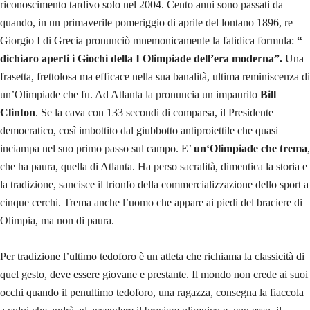
riconoscimento tardivo solo nel 2004. Cento anni sono passati da
quando, in un primaverile pomeriggio di aprile del lontano 1896, re
Giorgio I di Grecia pronunciò mnemonicamente la fatidica formula:
“
dichiaro aperti i Giochi della I Olimpiade dell’era moderna”.
Una
frasetta, frettolosa ma efficace nella sua banalità, ultima reminiscenza di
un’Olimpiade che fu. Ad Atlanta la pronuncia un impaurito
Bill
Clinton
. Se la cava con 133 secondi di comparsa, il Presidente
democratico, così imbottito dal giubbotto antiproiettile che quasi
inciampa nel suo primo passo sul campo. E’
un‘Olimpiade che trema
,
che ha paura, quella di Atlanta. Ha perso sacralità, dimentica la storia e
la tradizione, sancisce il trionfo della commercializzazione dello sport a
cinque cerchi. Trema anche l’uomo che appare ai piedi del braciere di
Olimpia, ma non di paura.
Per tradizione l’ultimo tedoforo è un atleta che richiama la classicità di
quel gesto, deve essere giovane e prestante. Il mondo non crede ai suoi
occhi quando il penultimo tedoforo, una ragazza, consegna la fiaccola