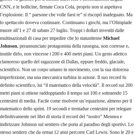
CNN, e le bollicine, firmate Coca Cola, proprio non si aspettava
l’esplosione. Il “ paesone che volle farsi re” si riscoprì inadeguato. Ma
lo spettacolo doveva continuare. Continuano i giochi, ma l’Olimpiade
muore all’1 e 27 di sabato 27 luglio. Troppi i dollari investiti dalle
multinazionali di casa per impedire che lo statunitense
Michael
Johnson
, preannunciato protagonista della rassegna, non corresse e,
inutile dirlo, non vincesse i 200 e 400 metri piani. Un gesto atletico
clamoroso quello del ragazzone di Dallas, eppure freddo, glaciale,
scientifico. Non un corpo umano in movimento, con la sua dolorosa
imperfezione, ma una meccanica turbina in azione. Il suo record fu
definito scientifico, lui “il matematico della velocità”. Il record sui 200
metri piani si ottiene raddoppiando il tempo sui 100 e sottraendo 15
centesimi di media. Facile come risolvere un’equazione, almeno per il
matematico dello sprint. 19 secondi e trentadue centesimi per relegare
definitivamente nei libri di storia il record del “nostro” Mennea e
indirizzare Johnson sul sentiero che porta al paradiso degli sportivi. Lo
stesso sentiero che da ormai 12 anni percorre Carl Lewis. Sono le 20 e