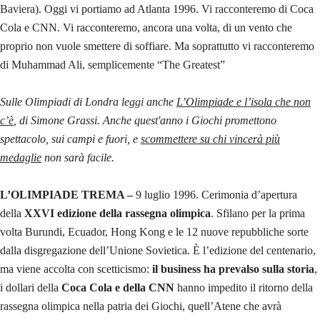
Baviera). Oggi vi portiamo ad Atlanta 1996. Vi racconteremo di Coca
Cola e CNN. Vi racconteremo, ancora una volta, di un vento che
proprio non vuole smettere di soffiare. Ma soprattutto vi racconteremo
di Muhammad Ali, semplicemente “The Greatest”
Sulle Olimpiadi di Londra leggi anche
L’Olimpiade e l’isola che non
c’è
, di Simone Grassi. Anche quest'anno i Giochi promettono
spettacolo, sui campi e fuori, e
scommettere su chi vincerà più
medaglie
non sarà facile.
L’OLIMPIADE TREMA –
9 luglio 1996. Cerimonia d’apertura
della
XXVI edizione della rassegna olimpica
. Sfilano per la prima
volta Burundi, Ecuador, Hong Kong e le 12 nuove repubbliche sorte
dalla disgregazione dell’Unione Sovietica. È l’edizione del centenario,
ma viene accolta con scetticismo:
il business ha prevalso sulla storia
,
i dollari della
Coca Cola e della CNN
hanno impedito il ritorno della
rassegna olimpica nella patria dei Giochi, quell’Atene che avrà