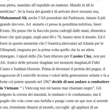
una pietra, mandato all’ospedale un mattone. Mando in tilt la
medicina”. Se la forza dei grandi è di arrivare dove nessuno osa,
Muhammad Ali,
anche l’Ali posseduto dal Parkinson, rimane il più
grande davvero. Ad aiutarlo ci pensa la penultima tedofora, Janet
Evans. Ha paura che la fiaccola possa cadergli dalle mani, dimentica
forse che quei pugni, negli anni 60 e 70, hanno steso il mondo. Ed è
forse in questo momento che l’America,ritrovatasi ad Atlanta per le
Olimpiadi, ringrazia per la prima volta quello che fu un atleta
rinnegato. I nipoti dello Zio Sam tifarono per
Cassius Clay
, non per
Ali. Amico delle persone sbagliate nei momenti sbagliati,di Fidel
Castro e Saddam Hussein. Prima di diventare il profeta del pugno, il
ragazzone di Louisville incarna i valori della generazione urlante e fa a
botte col potere quando nel 1967
decide di non andare a combattere
in Vietnam
: “ i Vietcong non mi hanno mai chiamato negro”. Gli
tolgono la corona dei massimi, lo multano e lo condannano, ma il
pugile che vola come una farfalla e punge come un ape non si arrende
e ora, tremolante dinanzi al mondo, raccoglie gli applausi di un