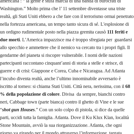
americana : “ la gente è stufa marcia di una banda di burocrati di
Washington.” Molto prima che l’ 11 settembre diventasse una triste
realtà, gli Stati Uniti ebbero a che fare con il terrorismo ormai penetrato
nella fortezza americana, un tempo tanto sicura di sé. L'esplosione di
un ordigno rudimentale posto nella piazza gremita causò
111 feriti e
due morti
. L’America impazzisce ma è troppo sfregiata per guardarsi
allo specchio e ammettere che il nemico va cercato tra i propri figli. Il
gendarme del pianeta si riscopre vulnerabile. I nomi delle nazioni
partecipanti raccontano cinquant’anni di storia a stelle e strisce, di
guerre e di crisi: Giappone e Corea, Cuba e Nicaragua. Ad Atlanta
l’incubo diventa realtà, anche l’ultimo innominabile avversario è
iscritto al torneo: si chiama Stati Uniti. Città nera, nerissima, con il
68
% della popolazione di colore
. Divisa da sempre, bianchi contro
neri, Cabbage town (parte bianca) contro il ghetto di Vine e le sue
“
shot gun Houses
.” Con un solo colpo di pistola, si dice da quelle
parti, uccidi tutta la famiglia. Atlanta. Dove il Ku Klux Klan, località
Stone Mountain, avviò la sua riorganizzazione. Atlanta, che ogni
giorno va girando per il mondo attraverso l’informazione, targata