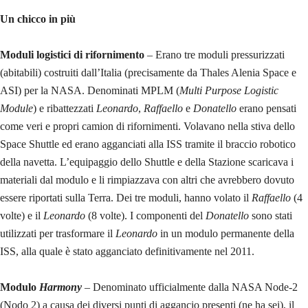
Un chicco in più
Moduli logistici di rifornimento
– Erano tre moduli pressurizzati
(abitabili) costruiti dall’Italia (precisamente da Thales Alenia Space e
ASI) per la NASA. Denominati MPLM (
Multi Purpose Logistic
Module
) e ribattezzati
Leonardo
,
Raffaello
e
Donatello
erano pensati
come veri e propri camion di rifornimenti. Volavano nella stiva dello
Space Shuttle ed erano agganciati alla ISS tramite il braccio robotico
della navetta. L’equipaggio dello Shuttle e della Stazione scaricava i
materiali dal modulo e li rimpiazzava con altri che avrebbero dovuto
essere riportati sulla Terra. Dei tre moduli, hanno volato il
Raffaello
(4
volte) e il
Leonardo
(8 volte). I componenti del
Donatello
sono stati
utilizzati per trasformare il
Leonardo
in un modulo permanente della
ISS, alla quale è stato agganciato definitivamente nel 2011.
Modulo
Harmony
– Denominato ufficialmente dalla NASA Node-2
(Nodo 2) a causa dei diversi punti di aggancio presenti (ne ha sei), il