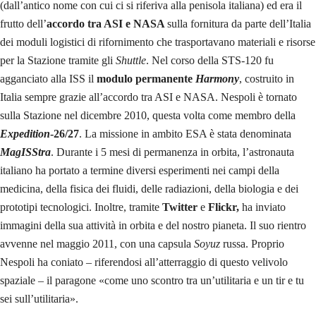
(dall’antico nome con cui ci si riferiva alla penisola italiana) ed era il
frutto dell’
accordo tra ASI e NASA
sulla fornitura da parte dell’Italia
dei moduli logistici di rifornimento che trasportavano materiali e risorse
per la Stazione tramite gli
Shuttle
. Nel corso della STS-120 fu
agganciato alla ISS il
modulo permanente
Harmony
, costruito in
Italia sempre grazie all’accordo tra ASI e NASA. Nespoli è tornato
sulla Stazione nel dicembre 2010, questa volta come membro della
Expedition
-26/27
. La missione in ambito ESA è stata denominata
MagISStra
. Durante i 5 mesi di permanenza in orbita, l’astronauta
italiano ha portato a termine diversi esperimenti nei campi della
medicina, della fisica dei fluidi, delle radiazioni, della biologia e dei
prototipi tecnologici. Inoltre, tramite
Twitter
e
Flickr,
ha inviato
immagini della sua attività in orbita e del nostro pianeta. Il suo rientro
avvenne nel maggio 2011, con una capsula
Soyuz
russa. Proprio
Nespoli ha coniato – riferendosi all’atterraggio di questo velivolo
spaziale – il paragone «come uno scontro tra un’utilitaria e un tir e tu
sei sull’utilitaria».