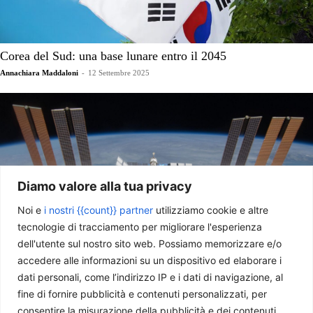
Corea del Sud: una base lunare entro il 2045
Annachiara Maddaloni
-
12 Settembre 2025
Diamo valore alla tua privacy
Noi e
i nostri {{count}} partner
utilizziamo cookie e altre
tecnologie di tracciamento per migliorare l'esperienza
dell'utente sul nostro sito web. Possiamo memorizzare e/o
accedere alle informazioni su un dispositivo ed elaborare i
Finché c’è spazio c’è speranza
dati personali, come l’indirizzo IP e i dati di navigazione, al
Emiliano Battisti
-
23 Febbraio 2022
fine di fornire pubblicità e contenuti personalizzati, per
consentire la misurazione della pubblicità e dei contenuti,