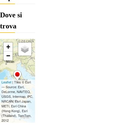
Dove si
trova