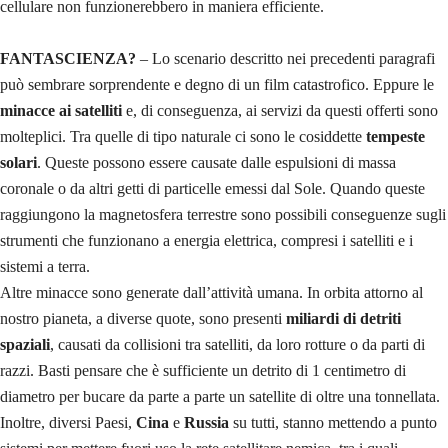
cellulare non funzionerebbero in maniera efficiente.
FANTASCIENZA?
– Lo scenario descritto nei precedenti paragrafi
può sembrare sorprendente e degno di un film catastrofico. Eppure le
minacce ai satelliti
e, di conseguenza, ai servizi da questi offerti sono
molteplici. Tra quelle di tipo naturale ci sono le cosiddette
tempeste
solari
. Queste possono essere causate dalle espulsioni di massa
coronale o da altri getti di particelle emessi dal Sole. Quando queste
raggiungono la magnetosfera terrestre sono possibili conseguenze sugli
strumenti che funzionano a energia elettrica, compresi i satelliti e i
sistemi a terra.
Altre minacce sono generate dall’attività umana. In orbita attorno al
nostro pianeta, a diverse quote, sono presenti
miliardi di detriti
spaziali
, causati da collisioni tra satelliti, da loro rotture o da parti di
razzi. Basti pensare che è sufficiente un detrito di 1 centimetro di
diametro per bucare da parte a parte un satellite di oltre una tonnellata.
Inoltre, diversi Paesi,
Cina
e
Russia
su tutti, stanno mettendo a punto