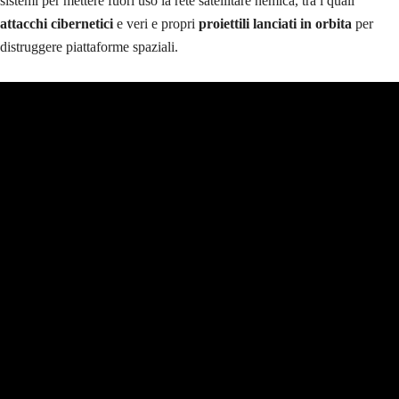
sistemi per mettere fuori uso la rete satellitare nemica, tra i quali
attacchi cibernetici
e veri e propri
proiettili lanciati in orbita
per
distruggere piattaforme spaziali.