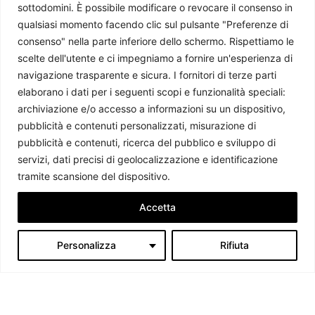
sottodomini. È possibile modificare o revocare il consenso in
qualsiasi momento facendo clic sul pulsante "Preferenze di
consenso" nella parte inferiore dello schermo. Rispettiamo le
scelte dell'utente e ci impegniamo a fornire un'esperienza di
navigazione trasparente e sicura. I fornitori di terze parti
elaborano i dati per i seguenti scopi e funzionalità speciali:
archiviazione e/o accesso a informazioni su un dispositivo,
pubblicità e contenuti personalizzati, misurazione di
Chi siamo
pubblicità e contenuti, ricerca del pubblico e sviluppo di
servizi, dati precisi di geolocalizzazione e identificazione
tramite scansione del dispositivo.
Il Caffè Geopolitico è una Associazione di Promozione Sociale. Dal
2009 parliamo di politica internazionale, per diffondere una
Accetta
conoscenza accessibile e aggiornata delle dinamiche geopolitiche che
segnano il mondo che ci circonda.
Personalizza
Rifiuta
C.F./P.IVA 11078490965 - Testata giornalistica registrata presso il
Tribunale di Milano aut. n.398 del 10/12/2013 - ISSN 2384-9975
Scrivici:
redazione@ilcaffegeopolitico.net