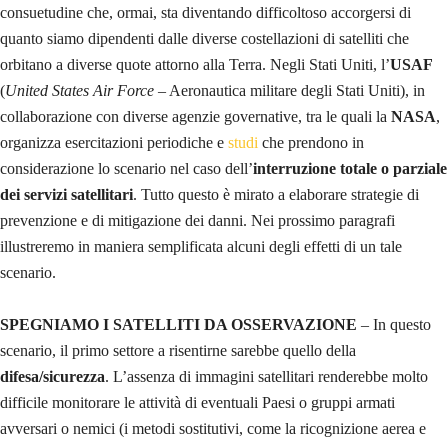
consuetudine che, ormai, sta diventando difficoltoso accorgersi di
quanto siamo dipendenti dalle diverse costellazioni di satelliti che
orbitano a diverse quote attorno alla Terra. Negli Stati Uniti, l’
USAF
(
United States Air Force
– Aeronautica militare degli Stati Uniti), in
collaborazione con diverse agenzie governative, tra le quali la
NASA
,
organizza esercitazioni periodiche e
studi
che prendono in
considerazione lo scenario nel caso dell’
interruzione totale o parziale
dei servizi satellitari
. Tutto questo è mirato a elaborare strategie di
prevenzione e di mitigazione dei danni. Nei prossimo paragrafi
illustreremo in maniera semplificata alcuni degli effetti di un tale
scenario.
SPEGNIAMO I SATELLITI DA OSSERVAZIONE
– In questo
scenario, il primo settore a risentirne sarebbe quello della
difesa/sicurezza
. L’assenza di immagini satellitari renderebbe molto
difficile monitorare le attività di eventuali Paesi o gruppi armati
avversari o nemici (i metodi sostitutivi, come la ricognizione aerea e