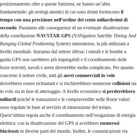
posizionamento oltre a queste funzioni, ne hanno un’altra
fondamentale: gli orologi atomici di cui sono dotati forniscono
il
tempo con una precisione nell’ordine dei cento miliardesimi di
secondo
. Passiamo alle conseguenze di un eventuale disattivazione
della costellazione
NAVSTAR GPS
(
NAVigation Satellite Timing And
Ranging Global Positioning System
) statunitense, la più utilizzata a
livello mondiale. Iniziamo dal settore difesa: i missili e le bombe a
guida GPS non sarebbero più impiegabili e il coordinamento delle
forze terrestri, navali e aeree diverrebbe molto complicato. Per quanto
concerne il settore civile, tutti gli
aerei commerciali in volo
dovrebbero essere richiamati e si rischierebbero numerose
collisioni
sia
in volo sia in fase di atterraggio. A livello economico
si perderebbero
miliardi
poiché le transazioni e le compravendite nelle Borse valori
sono regolate in base al servizio di misurazione del tempo.
Quest’ultimo regola anche il coordinamento nell’erogazione di energia
elettrica: con la disattivazione del GPS si avrebbero
numerosi
blackouts
in diverse parti del mondo. Inoltre, le comunicazioni via