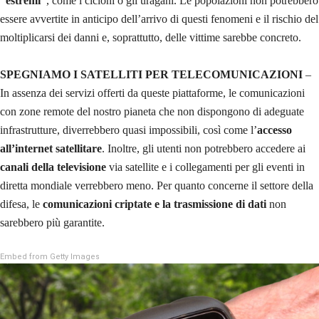
“estremi”
, come i cicloni o gli uragani. Le popolazioni non potrebbero
essere avvertite in anticipo dell’arrivo di questi fenomeni e il rischio del
moltiplicarsi dei danni e, soprattutto, delle vittime sarebbe concreto.
SPEGNIAMO I SATELLITI PER TELECOMUNICAZIONI
–
In assenza dei servizi offerti da queste piattaforme, le comunicazioni
con zone remote del nostro pianeta che non dispongono di adeguate
infrastrutture, diverrebbero quasi impossibili, così come l’
accesso
all’internet satellitare
. Inoltre, gli utenti non potrebbero accedere ai
canali della televisione
via satellite e i collegamenti per gli eventi in
diretta mondiale verrebbero meno. Per quanto concerne il settore della
difesa, le
comunicazioni criptate e la trasmissione di dati
non
sarebbero più garantite.
Embed from Getty Images