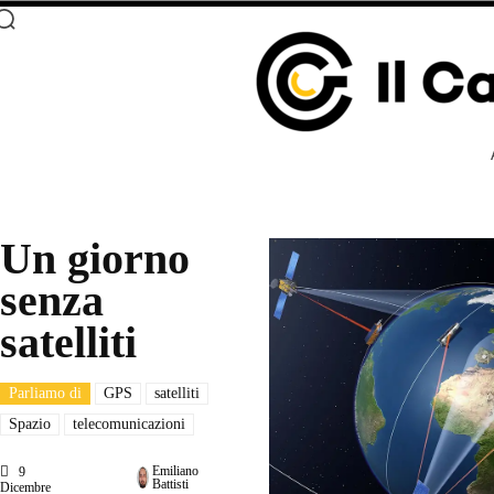
Un giorno
senza
satelliti
Parliamo di
GPS
satelliti
Spazio
telecomunicazioni
Emiliano
9
Battisti
Dicembre