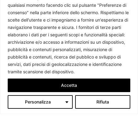
qualsiasi momento facendo clic sul pulsante "Preferenze di
consenso" nella parte inferiore dello schermo. Rispettiamo le
scelte dell'utente e ci impegniamo a fornire un'esperienza di
Messico, La fine dell’impero di El Mencho
navigazione trasparente e sicura. I fornitori di terze parti
elaborano i dati per i seguenti scopi e funzionalità speciali:
Valerio Caccavale
-
16 Aprile 2026
archiviazione e/o accesso a informazioni su un dispositivo,
pubblicità e contenuti personalizzati, misurazione di
pubblicità e contenuti, ricerca del pubblico e sviluppo di
servizi, dati precisi di geolocalizzazione e identificazione
tramite scansione del dispositivo.
Accetta
Personalizza
Rifiuta
Chi siamo