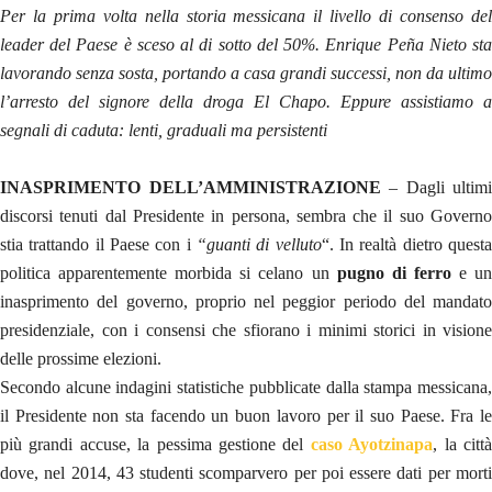
Per la prima volta nella storia messicana il livello di consenso del
leader del Paese è sceso al di sotto del 50%. Enrique Peña Nieto sta
lavorando senza sosta, portando a casa grandi successi, non da ultimo
l’arresto del signore della droga El Chapo. Eppure assistiamo a
segnali di caduta: lenti, graduali ma persistenti
INASPRIMENTO DELL’AMMINISTRAZIONE
– Dagli ultimi
discorsi tenuti dal Presidente in persona, sembra che il suo Governo
stia trattando il Paese con i
“guanti di velluto
“. In realtà dietro quest
politica apparentemente morbida si celano un
pugno di ferro
e u
inasprimento del governo, proprio nel peggior periodo del mandato
presidenziale, con i consensi che sfiorano i minimi storici in visione
delle prossime elezioni.
Secondo alcune indagini statistiche pubblicate dalla stampa messicana,
il Presidente non sta facendo un buon lavoro per il suo Paese. Fra le
più grandi accuse, la pessima gestione del
caso Ayotzinapa
, la citt
dove, nel 2014, 43 studenti scomparvero per poi essere dati per morti