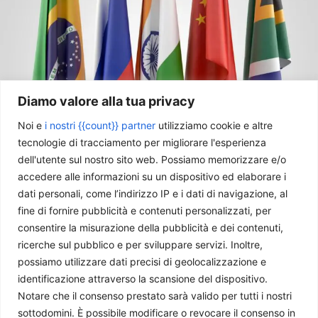
Diamo valore alla tua privacy
Noi e
i nostri {{count}} partner
utilizziamo cookie e altre
tecnologie di tracciamento per migliorare l'esperienza
BRICS e valute digitali: la nuova era della competizione
dell'utente sul nostro sito web. Possiamo memorizzare e/o
monetaria globale
accedere alle informazioni su un dispositivo ed elaborare i
Emanuele Franzoni
-
21 Maggio 2026
dati personali, come l’indirizzo IP e i dati di navigazione, al
fine di fornire pubblicità e contenuti personalizzati, per
consentire la misurazione della pubblicità e dei contenuti,
ricerche sul pubblico e per sviluppare servizi. Inoltre,
possiamo utilizzare dati precisi di geolocalizzazione e
identificazione attraverso la scansione del dispositivo.
Notare che il consenso prestato sarà valido per tutti i nostri
sottodomini. È possibile modificare o revocare il consenso in