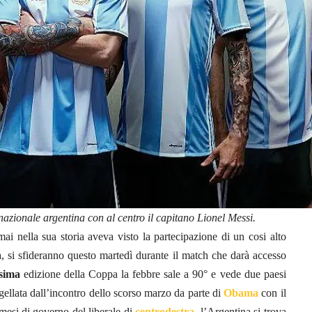
nazionale argentina con al centro il capitano Lionel Messi.
ai nella sua storia aveva visto la partecipazione di un cosi alto
na, si sfideranno questo martedì durante il match che darà accesso
sima
edizione della Coppa la febbre sale a 90° e vede due paesi
gellata dall’incontro dello scorso marzo da parte di
Obama
con il
 mesi di governo del liberale di
centrodestra
, l’Argentina si trova