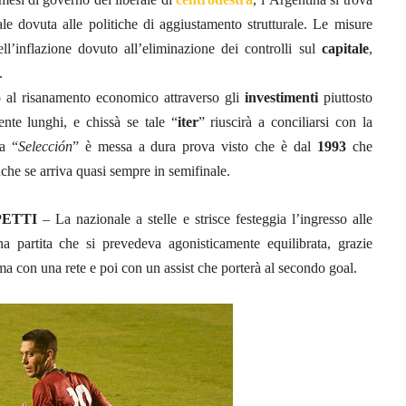
ale dovuta alle politiche di aggiustamento strutturale. Le misure
’inflazione dovuto all’eliminazione dei controlli sul
capitale
,
.
o al risanamento economico attraverso gli
investimenti
piuttosto
nte lunghi, e chissà se tale “
iter
” riuscirà a conciliarsi con la
la “
Selección
” è messa a dura prova visto che è dal
1993
che
che se arriva quasi sempre in semifinale.
PETTI
– La nazionale a stelle e strisce festeggia l’ingresso alle
na partita che si prevedeva agonisticamente equilibrata, grazie
ima con una rete e poi con un assist che porterà al secondo goal.