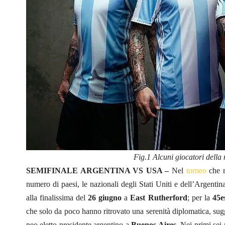
Fig.1 Alcuni giocatori della 
SEMIFINALE ARGENTINA VS USA –
Nel
torneo
che m
numero di paesi, le nazionali degli Stati Uniti e dell’Argenti
alla finalissima del
26 giugno
a
East Rutherford
; per la
45e
che solo da poco hanno ritrovato una serenità diplomatica, sug
neo eletto presidente argentino a
Buenos Aires
. Nei primi sei