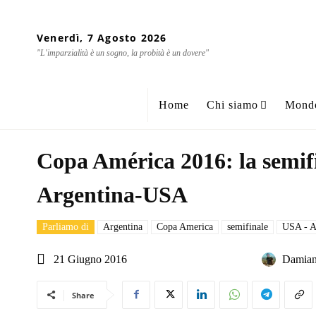
Venerdì, 7 Agosto 2026
"L'imparzialità è un sogno, la probità è un dovere"
Home
Chi siamo
Mond
Copa América 2016: la semif
Argentina-USA
Parliamo di
Argentina
Copa America
semifinale
USA - A
21 Giugno 2016
Damian
Share