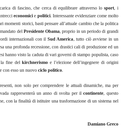
ica di fascino, che cerca di equilibrare attraverso lo
sport
, i
intrecci
economici
e
politici
. Interessante evidenziare come molto
i momenti storici, basti pensare all’attuale cambio che la politica
o mandato del
Presidente Obama
, proprio in un periodo di grandi
cordi internazionali con il
Sud America
, tutto ciò avviene in un
sa una profonda recessione, con drastici cali di produzione ed un
mesi hanno visto la caduta di vari governi di stampo populista, caso
 la fine del
kirchnerismo
e l’elezione dell’ingegnere di origini
e con esso un nuovo
ciclo politico
.
resenti, non solo per comprendere le attuali dinamiche, ma per
da rappresenterà un anno di svolta per il
continente
, questo
, con la finalità di istituire una trasformazione di un sistema nel
Damiano Greco