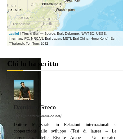
Chi lo ha scritto
Damiano Greco
https://ilcaffegeopolitico.net/
Dottore Magistrale in Relazioni internazionali e
cooperazione allo sviluppo (Tesi di laurea – Le
conseguenze delle Rivolte Arabe – Un mosaico