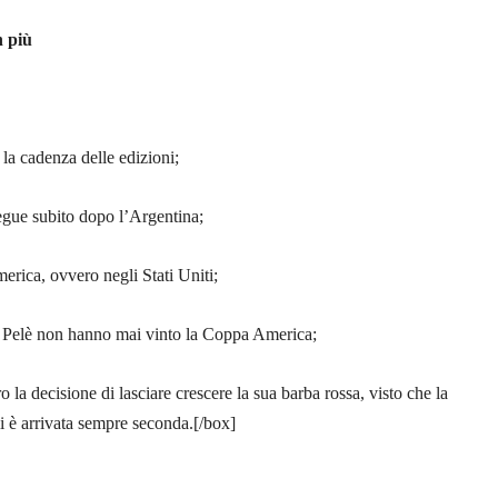
n più
 la cadenza delle edizioni;
segue subito dopo l’Argentina;
erica, ovvero negli Stati Uniti;
 e Pelè non hanno mai vinto la Coppa America;
 la decisione di lasciare crescere la sua barba rossa, visto che la
i è arrivata sempre seconda.[/box]