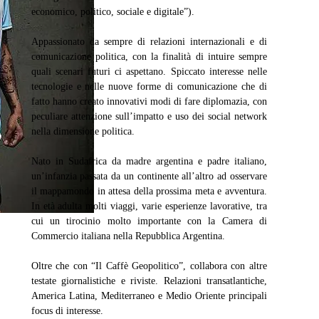
economico, politico, sociale e digitale”).
Appassionato da sempre di relazioni internazionali e di
comunicazione politica, con la finalità di intuire sempre
quali scenari futuri ci aspettano. Spiccato interesse nelle
tecnologie e nelle nuove forme di comunicazione che di
fatto hanno creato innovativi modi di fare diplomazia, con
peculiare attenzione sull’impatto e uso dei social network
nella dimensione politica.
Nato in Sudafrica da madre argentina e padre italiano,
un’infanzia passata da un continente all’altro ad osservare
il mappamondo in attesa della prossima meta e avventura.
In età adulta molti viaggi, varie esperienze lavorative, tra
cui un tirocinio molto importante con la Camera di
Commercio italiana nella Repubblica Argentina.
Oltre che con “Il Caffè Geopolitico”, collabora con altre
testate giornalistiche e riviste. Relazioni transatlantiche,
America Latina, Mediterraneo e Medio Oriente principali
focus di interesse.