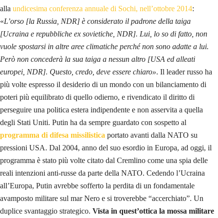
alla
undicesima conferenza annuale di Sochi, nell’ottobre 2014
:
«
L’orso [la Russia, NDR] è considerato il padrone della taiga
[Ucraina e repubbliche ex sovietiche, NDR]. Lui, lo so di fatto, non
vuole spostarsi in altre aree climatiche perché non sono adatte a lui.
Però non concederà la sua taiga a nessun altro [USA ed alleati
europei, NDR]. Questo, credo, deve essere chiaro»
. Il leader russo ha
più volte espresso il desiderio di un mondo con un bilanciamento di
poteri più equilibrato di quello odierno, e rivendicato il diritto di
perseguire una politica estera indipendente e non asservita a quella
degli Stati Uniti. Putin ha da sempre guardato con sospetto al
programma di difesa missilistica
portato avanti dalla NATO su
pressioni USA. Dal 2004, anno del suo esordio in Europa, ad oggi, il
programma è stato più volte citato dal Cremlino come una spia delle
reali intenzioni anti-russe da parte della NATO. Cedendo l’Ucraina
all’Europa, Putin avrebbe sofferto la perdita di un fondamentale
avamposto militare sul mar Nero e si troverebbe “accerchiato”. Un
duplice svantaggio strategico.
Vista in quest’ottica la mossa militare