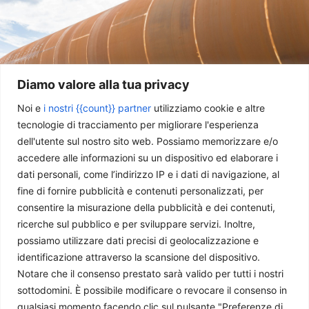
Diamo valore alla tua privacy
Noi e
i nostri {{count}} partner
utilizziamo cookie e altre
tecnologie di tracciamento per migliorare l'esperienza
dell'utente sul nostro sito web. Possiamo memorizzare e/o
accedere alle informazioni su un dispositivo ed elaborare i
Europa: le (fredde) prospettive della crisi energetica
dati personali, come l’indirizzo IP e i dati di navigazione, al
Luigi Garofalo
-
12 Novembre 2021
fine di fornire pubblicità e contenuti personalizzati, per
consentire la misurazione della pubblicità e dei contenuti,
ricerche sul pubblico e per sviluppare servizi. Inoltre,
possiamo utilizzare dati precisi di geolocalizzazione e
identificazione attraverso la scansione del dispositivo.
Notare che il consenso prestato sarà valido per tutti i nostri
sottodomini. È possibile modificare o revocare il consenso in
qualsiasi momento facendo clic sul pulsante "Preferenze di