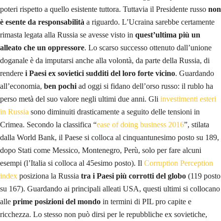
poteri rispetto a quello esistente tuttora. Tuttavia il Presidente russo
non
è esente da responsabilità
a riguardo. L’Ucraina sarebbe certamente
rimasta legata alla Russia se avesse visto in
quest’ultima più un
alleato che un oppressore
. Lo scarso successo ottenuto dall’unione
doganale è da imputarsi anche alla volontà, da parte della Russia, di
rendere
i Paesi ex sovietici sudditi del loro forte vicino
. Guardando
all’economia,
ben pochi
ad oggi si fidano dell’orso russo: il rublo ha
perso metà del suo valore negli ultimi due anni. Gli
investimenti esteri
in Russia
sono diminuiti drasticamente a seguito delle tensioni in
Crimea. Secondo la classifica “
ease of doing business 2016
”, stilata
dalla World Bank, il Paese si colloca al cinquantunesimo posto su 189,
dopo Stati come Messico, Montenegro, Perù, solo per fare alcuni
esempi (l’Italia si colloca al 45esimo posto). Il
Corruption Perception
index
posiziona la Russia
tra i Paesi più corrotti del globo
(119 posto
su 167). Guardando ai principali alleati USA, questi ultimi si collocano
alle
prime posizioni del mondo
in termini di PIL pro capite e
ricchezza. Lo stesso non può dirsi per le repubbliche ex sovietiche,