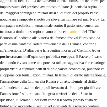
approfittato della caduta del Governo e della confusione nel Paese per
impossessarsi del prezioso avamposto militare (la penisola ospita uno
dei maggiori contingenti militari russi al di fuori del proprio Paese,
nonché un avamposto si notevole rilevanza militare sul mar Nero). La
campagna mediatica internazionale contro il gesto russo
continua
tuttora:
a titolo di esempio citiamo un recente
articolo
del “The
Economist” dedicato alla vittoria del famoso festival Eurovision da
parte di una cantante Tartara proveniente dalla Crimea, contraria
all’annessione. D’altra parte la repentina mossa del Cremlino trova
poche scusanti nell’opinione pubblica europea
: il Paese più vasto
del mondo è visto come una potenza militare aggressiva che costringe i
propri vicini a stipulare patti di dubbio valore economico, punendo chi
si oppone con brutali azioni militari. In termini di diritto internazionale,
l’annessione della Crimea alla Russia è un
atto illegale
: al diritto
all’autodeterminazione dei popoli invocato da Putin per giustificare
l’annessione è subordinata l’integrità territoriale dello Stato in
questione, l’Ucraina. Eccezioni come il Kosovo (spesso citato da
Putin) sono avvenute in seguito ad interventi del Governo centrale