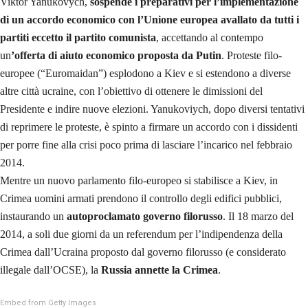
Viktor Yanukovych,
sospende i preparativi per l’implementazione
di un accordo economico con l’Unione europea avallato da tutti i
partiti eccetto il partito comunista
, accettando al contempo
un
’offerta di aiuto economico proposta da Putin
. Proteste filo-
europee (“Euromaidan”) esplodono a Kiev e si estendono a diverse
altre città ucraine, con l’obiettivo di ottenere le dimissioni del
Presidente e indire nuove elezioni. Yanukoviych, dopo diversi tentativi
di reprimere le proteste, è spinto a firmare un accordo con i dissidenti
per porre fine alla crisi poco prima di lasciare l’incarico nel febbraio
2014.
Mentre un nuovo parlamento filo-europeo si stabilisce a Kiev, in
Crimea uomini armati prendono il controllo degli edifici pubblici,
instaurando un
autoproclamato governo filorusso
. Il 18 marzo del
2014, a soli due giorni da un referendum per l’indipendenza della
Crimea dall’Ucraina proposto dal governo filorusso (e considerato
illegale dall’OCSE), la
Russia annette la Crimea
.
Embed from Getty Images