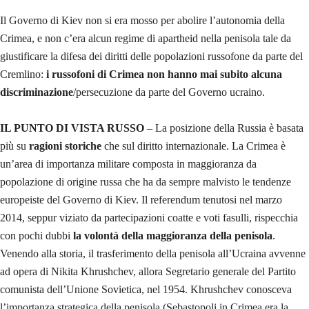
Il Governo di Kiev non si era mosso per abolire l’autonomia della
Crimea, e non c’era alcun regime di apartheid nella penisola tale da
giustificare la difesa dei diritti delle popolazioni russofone da parte del
Cremlino:
i russofoni di Crimea non hanno mai subito alcuna
discriminazione
/persecuzione da parte del Governo ucraino.
IL PUNTO DI VISTA RUSSO
– La posizione della Russia è basata
più su
ragioni storiche
che sul diritto internazionale. La Crimea è
un’area di importanza militare composta in maggioranza da
popolazione di origine russa che ha da sempre malvisto le tendenze
europeiste del Governo di Kiev. Il referendum tenutosi nel marzo
2014, seppur viziato da partecipazioni coatte e voti fasulli, rispecchia
con pochi dubbi
la volontà della maggioranza della penisola
.
Venendo alla storia, il trasferimento della penisola all’Ucraina avvenne
ad opera di Nikita Khrushchev, allora Segretario generale del Partito
comunista dell’Unione Sovietica, nel 1954. Khrushchev conosceva
l’importanza strategica della penisola (Sebastopoli in Crimea era la