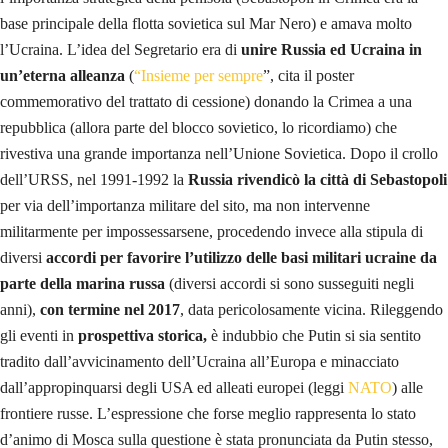
base principale della flotta sovietica sul Mar Nero) e amava molto
l’Ucraina. L’idea del Segretario era di
unire Russia ed Ucraina in
un’eterna alleanza
(
“Insieme per sempre
”, cita il poster
commemorativo del trattato di cessione) donando la Crimea a una
repubblica (allora parte del blocco sovietico, lo ricordiamo) che
rivestiva una grande importanza nell’Unione Sovietica. Dopo il crollo
dell’URSS, nel 1991-1992 la
Russia rivendicò la città di Sebastopoli
per via dell’importanza militare del sito, ma non intervenne
militarmente per impossessarsene, procedendo invece alla stipula di
diversi
accordi per favorire l’utilizzo delle basi militari ucraine da
parte della marina russa
(diversi accordi si sono susseguiti negli
anni),
con termine nel 2017
, data pericolosamente vicina. Rileggendo
gli eventi in
prospettiva storica,
è indubbio che Putin si sia sentito
tradito dall’avvicinamento dell’Ucraina all’Europa e minacciato
dall’appropinquarsi degli USA ed alleati europei (leggi
NATO
) alle
frontiere russe. L’espressione che forse meglio rappresenta lo stato
d’animo di Mosca sulla questione è stata pronunciata da Putin stesso,