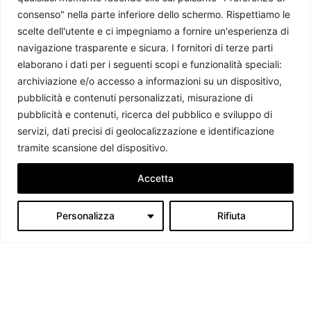
consenso" nella parte inferiore dello schermo. Rispettiamo le
scelte dell'utente e ci impegniamo a fornire un'esperienza di
navigazione trasparente e sicura. I fornitori di terze parti
Moldavia, la grande vittoria di Maia Sandu
elaborano i dati per i seguenti scopi e funzionalità speciali:
Riccardo Allegri
-
23 Novembre 2020
archiviazione e/o accesso a informazioni su un dispositivo,
pubblicità e contenuti personalizzati, misurazione di
pubblicità e contenuti, ricerca del pubblico e sviluppo di
servizi, dati precisi di geolocalizzazione e identificazione
tramite scansione del dispositivo.
Accetta
Personalizza
Rifiuta
Summit di Londra: una NATO forte ma litigiosa
Stefano Marras
-
9 Gennaio 2020