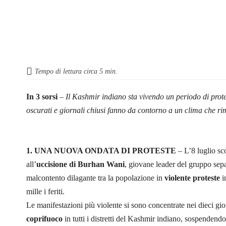
Tempo di lettura circa
5
min.
In 3 sorsi
–
Il Kashmir indiano sta vivendo un periodo di protes
oscurati e giornali chiusi fanno da contorno a un clima che ri
1. UNA NUOVA ONDATA DI PROTESTE
– L’8 luglio sco
all’
uccisione di
Burhan Wani
, giovane leader del gruppo sep
malcontento dilagante tra la popolazione in
violente proteste
i
mille i feriti.
Le manifestazioni più violente si sono concentrate nei dieci gio
coprifuoco
in tutti i distretti del Kashmir indiano, sospendendo