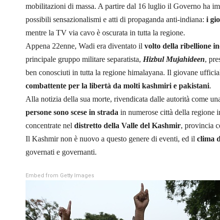
mobilitazioni di massa. A partire dal 16 luglio il Governo ha i
possibili sensazionalismi e atti di propaganda anti-indiana:
i gi
mentre la TV via cavo è oscurata in tutta la regione.
Appena 22enne, Wadi era diventato il
volto della
ribellione i
principale gruppo militare separatista,
Hizbul Mujahideen
, pr
ben conosciuti in tutta la regione himalayana. Il giovane uffici
combattente per la libertà da molti kashmiri e pakistani
.
Alla notizia della sua morte, rivendicata dalle autorità come una 
persone sono scese in strada
in numerose città della regione i
concentrate nel
distretto della Valle del Kashmir
, provincia 
Il Kashmir non è nuovo a questo genere di eventi, ed il
clima d
governati e governanti.
Embed from Getty Images