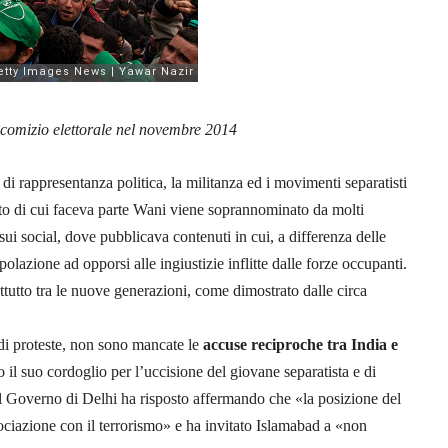
 comizio elettorale nel novembre 2014
di rappresentanza politica, la militanza ed i movimenti separatisti
to di cui faceva parte Wani viene soprannominato da molti
 sui social, dove pubblicava contenuti in cui, a differenza delle
polazione ad opporsi alle ingiustizie inflitte dalle forze occupanti.
attutto tra le nuove generazioni, come dimostrato dalle circa
di proteste, non sono mancate le
accuse reciproche tra India e
il suo cordoglio per l’uccisione del giovane separatista e di
. Il Governo di Delhi ha risposto affermando che «la posizione del
sociazione con il terrorismo» e ha invitato Islamabad a «non