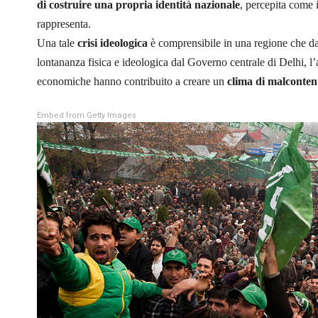
di costruire una propria identità nazionale
, percepita come i
rappresenta.
Una tale
crisi ideologica
è comprensibile in una regione che da p
lontananza fisica e ideologica dal Governo centrale di Delhi, l’
economiche hanno contribuito a creare un
clima di malconten
Embed from Getty Images