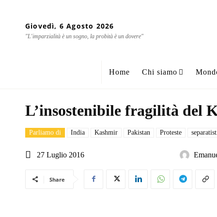
Giovedì, 6 Agosto 2026
"L'imparzialità è un sogno, la probità è un dovere"
Home
Chi siamo
Mond
L’insostenibile fragilità del
Parliamo di
India
Kashmir
Pakistan
Proteste
separatist
27 Luglio 2016
Emanue
Share