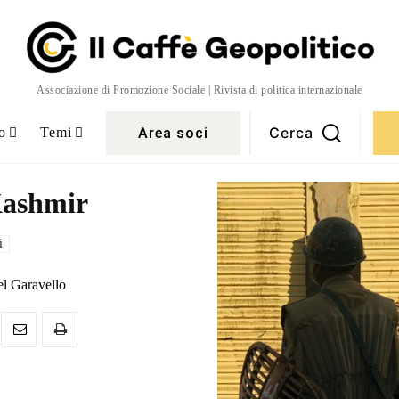
Associazione di Promozione Sociale | Rivista di politica internazionale
Cerca
Area soci
o
Temi
 Kashmir
i
l Garavello