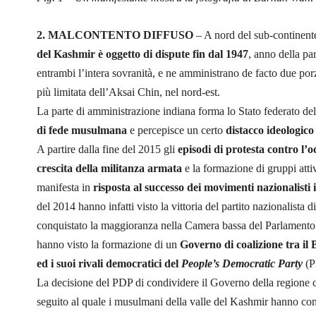
2. MALCONTENTO DIFFUSO
– A nord del sub-continente
del Kashmir è oggetto di dispute
fin dal 1947
, anno della pa
entrambi l’intera sovranità, e ne amministrano de facto due porzi
più limitata dell’Aksai Chin, nel nord-est.
La parte di amministrazione indiana forma lo Stato federato 
di fede musulmana
e percepisce un certo
distacco ideologico
A partire dalla fine del 2015 gli
episodi di protesta contro l
crescita della militanza armata
e la formazione di gruppi attiv
manifesta in
risposta al successo dei movimenti nazionalisti 
del 2014 hanno infatti visto la vittoria del partito nazionalista
conquistato la maggioranza nella Camera bassa del Parlamento i
hanno visto la formazione di un
Governo di coalizione tra il
ed i suoi rivali democratici del
People’s Democratic Party
(PD
La decisione del PDP di condividere il Governo della regione co
seguito al quale i musulmani della valle del Kashmir hanno com