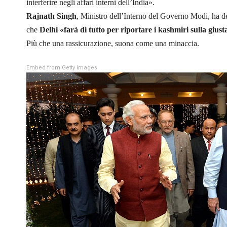
interferire negli affari interni dell’India».
Rajnath Singh
, Ministro dell’Interno del Governo Modi, ha de
che
Delhi «farà di tutto per riportare i kashmiri sulla giust
Più che una rassicurazione, suona come una minaccia.
Embed from Getty Images