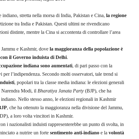
 indiano, stretta nella morsa di India, Pakistan e Cina,
la regione
rtizione tra India e Pakistan. Questi ultimi ne rivendicano
oni distinte, mentre la Cina si accontenta di controllare l’area
del Jammu e Kashmir, dove
la maggioranza della popolazione è
 con il Governo induista di Delhi
.
’occupazione indiana sono aumentati
, di pari passo con la
i per l’indipendenza. Secondo molti osservatori, tale trend si
induisti
, popolari tra la classe media indiana: le elezioni generali
 di Narendra Modi, il
Bharatiya Janata Party
(BJP), che ha
ndiano. Nello stesso anno, le elezioni regionali in Kashmir
 BJP
, che ha ottenuto la maggioranza nella divisione del Jammu,
P), a loro volta vincitori in Kashmir.
n i nazionalisti induisti rappresenterebbe un punto di svolta, in
inciato a nutrire un forte
sentimento anti-indiano
e la
volontà