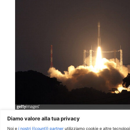
Diamo valore alla tua privacy
Fig. 3 – Il Vega al decollo
Noi e
i nostri {{count}} partner
utilizziamo cookie e altre tecnologi