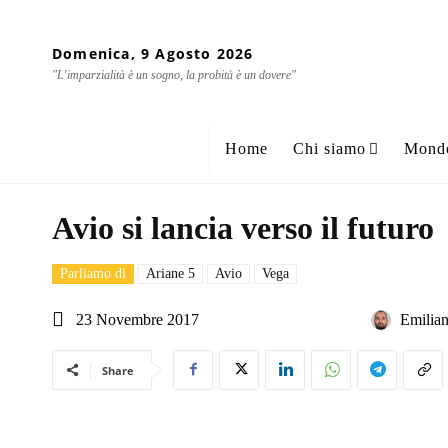
Domenica, 9 Agosto 2026
"L'imparzialità è un sogno, la probità è un dovere"
Home
Chi siamo
Mond
Avio si lancia verso il futuro
Parliamo di
Ariane 5
Avio
Vega
23 Novembre 2017
Emilian
Share