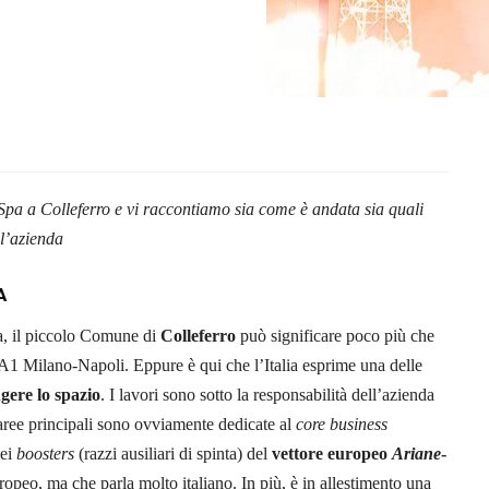
io Spa a Colleferro e vi raccontiamo sia come è andata sia quali
ll’azienda
A
ia, il piccolo Comune di
Colleferro
può significare poco più che
a A1 Milano-Napoli. Eppure è qui che l’Italia esprime una delle
gere lo spazio
. I lavori sono sotto la responsabilità dell’azienda
 aree principali sono ovviamente dedicate al
core business
dei
boosters
(razzi ausiliari di spinta) del
vettore europeo
Ariane
-
ropeo, ma che parla molto italiano. In più, è in allestimento una