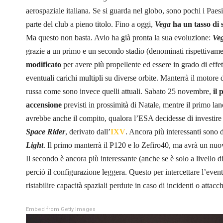
aerospaziale italiana. Se si guarda nel globo, sono pochi i Paesi i
parte del club a pieno titolo. Fino a oggi,
Vega
ha un tasso di
Ma questo non basta. Avio ha già pronta la sua evoluzione:
Ve
grazie a un primo e un secondo stadio (denominati rispettivam
modificato
per avere più propellente ed essere in grado di effet
eventuali carichi multipli su diverse orbite. Manterrà il motore
russa come sono invece quelli attuali. Sabato 25 novembre,
il 
accensione
previsti in prossimità di Natale, mentre il primo la
avrebbe anche il compito, qualora l’ESA decidesse di investire i
Space Rider
, derivato dall’
IXV
. Ancora più interessanti sono 
Light
. Il primo manterrà il P120 e lo Zefiro40, ma avrà un nuo
Il secondo è ancora più interessante (anche se è solo a livello di
perciò il configurazione leggera. Questo per intercettare l’ev
ristabilire capacità spaziali perdute in caso di incidenti o attacc
Embed from Getty Images