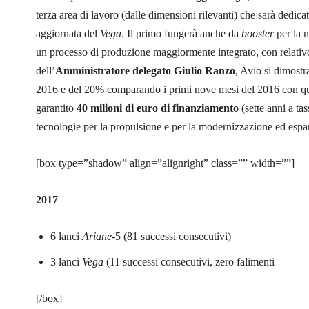
terza area di lavoro (dalle dimensioni rilevanti) che sarà dedica
aggiornata del
Vega
. Il primo fungerà anche da
booster
per la 
un processo di produzione maggiormente integrato, con relativo
dell’
Amministratore delegato Giulio Ranzo
, Avio si dimostr
2016 e del 20% comparando i primi nove mesi del 2016 con quel
garantito
40 milioni di euro di finanziamento
(sette anni a tas
tecnologie per la propulsione e per la modernizzazione ed espan
[box type=”shadow” align=”alignright” class=”” width=””]
2017
6 lanci
Ariane
-5 (81 successi consecutivi)
3 lanci
Vega
(11 successi consecutivi, zero falimenti
[/box]