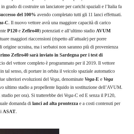
n grado di costruire un lanciatore per carichi spaziali e l’Italia fa
 successo del 100%
avendo completato tutti gli 11 lanci effettuati.
ga
-C
. Il nuovo vettore avrà una maggiore capacità di carico
ente
P120
e
Zefiro40
) potenziati e all’ultimo stadio
AVUM
tuare maggiori riaccensioni (rispetto all’attuale) per porre
 di origine ucraina, ma i serbatoi non saranno più di provenienza
primo Zefiro40 sarà inviato in Sardegna per i test di
ncio del vettore completo è programmato per il 2019. Il vettore
n tal senso, di portare in orbita il veicolo spaziale automatico
due ulteriori evoluzioni del
Vega
, denominate
Vega
-E
e
Vega
vo ultimo stadio a propellente liquido in sostituzione dell’AVUM.
 studio per ora). Si tratterebbe dei
Vega
-C ed E senza il P120,
entuale domanda di
lanci ad alta prontezza
e a costi contenuti per
hi
ASAT
.