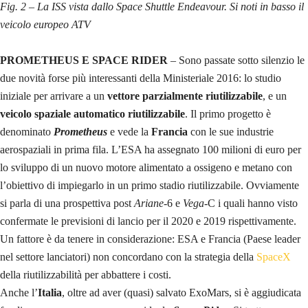
Fig. 2 – La ISS vista dallo Space Shuttle Endeavour. Si noti in basso il
veicolo europeo ATV
PROMETHEUS E SPACE RIDER
– Sono passate sotto silenzio le
due novità forse più interessanti della Ministeriale 2016: lo studio
iniziale per arrivare a un
vettore parzialmente riutilizzabile
, e un
veicolo spaziale automatico riutilizzabile
. Il primo progetto è
denominato
Prometheus
e vede la
Francia
con le sue industrie
aerospaziali in prima fila. L’ESA ha assegnato 100 milioni di euro per
lo sviluppo di un nuovo motore alimentato a ossigeno e metano con
l’obiettivo di impiegarlo in un primo stadio riutilizzabile. Ovviamente
si parla di una prospettiva post
Ariane
-6 e
Vega
-C i quali hanno visto
confermate le previsioni di lancio per il 2020 e 2019 rispettivamente.
Un fattore è da tenere in considerazione: ESA e Francia (Paese leader
nel settore lanciatori) non concordano con la strategia della
SpaceX
della riutilizzabilità per abbattere i costi.
Anche l’
Italia
, oltre ad aver (quasi) salvato ExoMars, si è aggiudicata