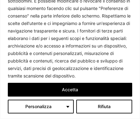
sottodomini. È possibile modificare o revocare il consenso in
qualsiasi momento facendo clic sul pulsante "Preferenze di
consenso" nella parte inferiore dello schermo. Rispettiamo le
scelte dell'utente e ci impegniamo a fornire un'esperienza di
navigazione trasparente e sicura. I fornitori di terze parti
elaborano i dati per i seguenti scopi e funzionalità speciali:
Motore M10 del VegaE: buona la prima
archiviazione e/o accesso a informazioni su un dispositivo,
Emiliano Battisti
-
14 Novembre 2018
pubblicità e contenuti personalizzati, misurazione di
pubblicità e contenuti, ricerca del pubblico e sviluppo di
servizi, dati precisi di geolocalizzazione e identificazione
tramite scansione del dispositivo.
Accetta
Personalizza
Rifiuta
Avio si lancia verso il futuro