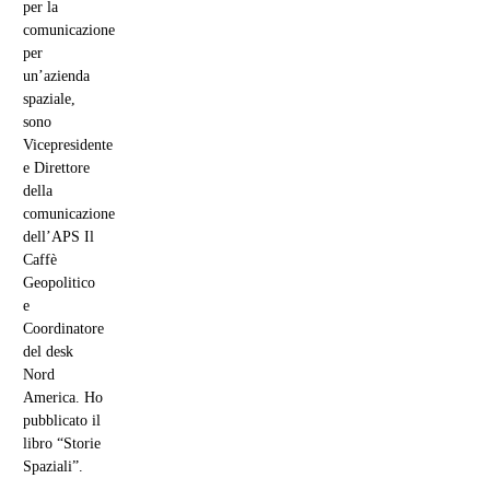
per la
comunicazione
per
un’azienda
spaziale,
sono
Vicepresidente
e Direttore
della
comunicazione
dell’APS Il
Caffè
Geopolitico
e
Coordinatore
del desk
Nord
America. Ho
pubblicato il
libro “Storie
Spaziali”.