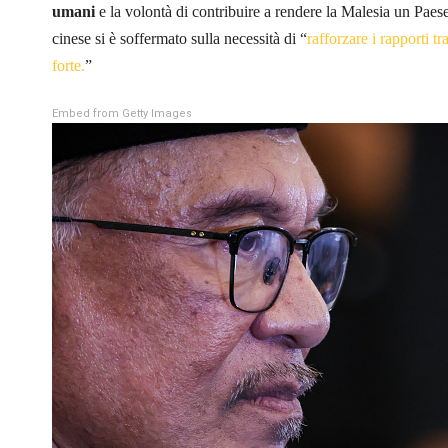
umani
e la volontà di contribuire a rendere la Malesia un Paes
cinese si è soffermato sulla necessità di “
rafforzare i rapporti 
forte.
”
Embed from Getty Images