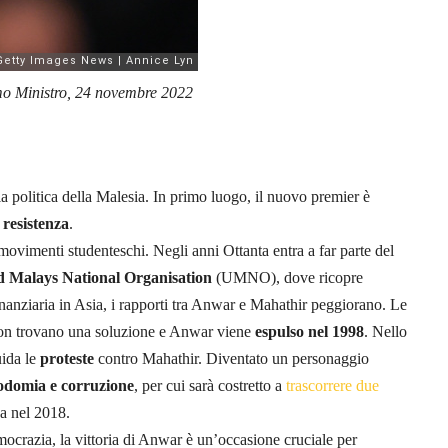
mo Ministro, 24 novembre 2022
ia politica della Malesia. In primo luogo, il nuovo premier è
e resistenza
.
movimenti studenteschi. Negli anni Ottanta entra a far parte del
d Malays National Organisation
(UMNO), dove ricopre
finanziaria in Asia, i rapporti tra Anwar e Mahathir peggiorano. Le
o, non trovano una soluzione e Anwar viene
espulso nel 1998
. Nello
uida le
proteste
contro Mahathir. Diventato un personaggio
sodomia e corruzione
, per cui sarà costretto a
trascorrere due
ica nel 2018.
emocrazia, la vittoria di Anwar è un’occasione cruciale per