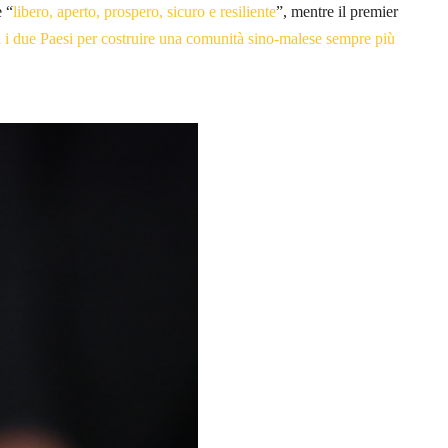
e “
libero, aperto, prospero, sicuro e resiliente
”, mentre il premier
tra i due Paesi per costruire una comunità sino-malese sempre più