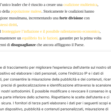
l’unico leader che è riuscito a creare una
coalizione multietnica
,
to della
popolazione malese
. Storicamente le coalizioni hanno
eligione musulmana, incrementando una
forte divisione
con
essi diritti
.
al
fronteggiare l’inflazione e il possibile rallentamento economico
,
a mantenere un
equilibrio fra le fazioni,
garantire per la prima volta
cenni di
disuguaglianze
che ancora affliggono il Paese.
Maria Sorrentino
e di tracciamento per migliorare l'esperienza dell'utente sul nostro si
ivo ed elaborare i dati personali, come l’indirizzo IP e i dati di
ti, per consentire la misurazione della pubblicità e dei contenuti, rice
i precisi di geolocalizzazione e identificazione attraverso la scansion
i nostri sottodomini. È possibile modificare o revocare il consenso in q
parte inferiore dello schermo. Rispettiamo le scelte dell'utente e ci
ura. I fornitori di terze parti elaborano i dati per i seguenti scopi e
 un dispositivo, pubblicità e contenuti personalizzati, misurazione di