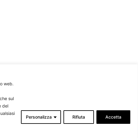
to web.
rche sul
e del
ualsiasi
Personalizza
Rifiuta
Accetta
Associati