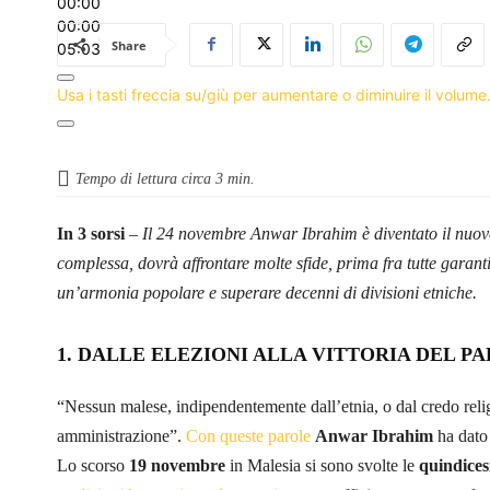
00:00
00:00
Share
05:03
Usa i tasti freccia su/giù per aumentare o diminuire il volume
Tempo di lettura circa
3
min.
In 3 sorsi
–
Il 24 novembre Anwar Ibrahim è diventato il nuov
complessa, dovrà affrontare molte sfide, prima fra tutte garantir
un’armonia popolare e superare decenni di divisioni etniche.
1. DALLE ELEZIONI ALLA VITTORIA DEL 
“Nessun malese, indipendentemente dall’etnia, o dal credo relig
amministrazione”.
Con queste parole
Anwar Ibrahim
ha dato
Lo scorso
19 novembre
in Malesia si sono svolte le
quindices