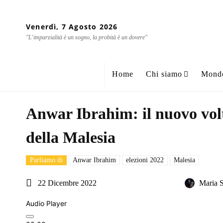
Venerdì, 7 Agosto 2026
"L'imparzialità è un sogno, la probità è un dovere"
Home
Chi siamo
Mond
Anwar Ibrahim: il nuovo vol
della Malesia
Parliamo di
Anwar Ibrahim
elezioni 2022
Malesia
22 Dicembre 2022
Maria S
Audio Player