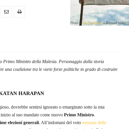
Photo by
Engin_Akyurt
is licensed under
C
.
o Primo Ministro della Malesia. Personaggio dalla storia
e una coalizione tra le varie forze politiche in grado di costruire
PAKATAN HARAPAN
ioso, dovrebbe sentirsi ignorato o emarginato sotto la mia
 inizio al suo mandato come nuovo
Primo Ministro
.
ime elezioni generali
. All’indomani del voto
nessuna delle