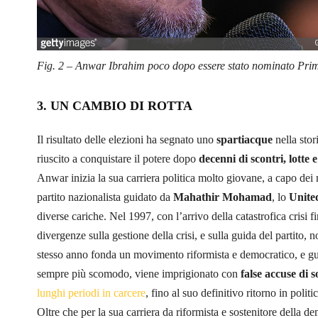
Fig. 2 – Anwar Ibrahim poco dopo essere stato nominato Pri
3. UN CAMBIO DI ROTTA
Il risultato delle elezioni ha segnato uno
spartiacque
nella stor
riuscito a conquistare il potere dopo
decenni di scontri, lotte 
Anwar inizia la sua carriera politica molto giovane, a capo dei 
partito nazionalista guidato da
Mahathir Mohamad
, lo
Unite
diverse cariche. Nel 1997, con l’arrivo della catastrofica crisi 
divergenze sulla gestione della crisi, e sulla guida del partit
stesso anno fonda un movimento riformista e democratico, e g
sempre più scomodo, viene imprigionato con
false accuse
di 
lunghi periodi in carcere
, fino al suo definitivo ritorno in polit
Oltre che per la sua carriera da riformista e sostenitore della d