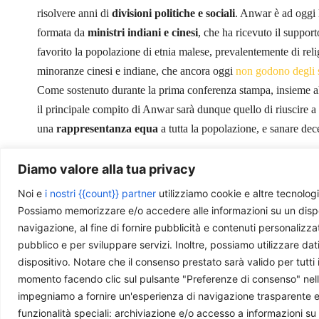
risolvere anni di
divisioni politiche e sociali
. Anwar è ad oggi 
formata da
ministri indiani e cinesi
, che ha ricevuto il suppor
favorito la popolazione di etnia malese, prevalentemente di r
minoranze cinesi e indiane, che ancora oggi
non godono degli st
Come sostenuto durante la prima conferenza stampa, insieme 
il principale compito di Anwar sarà dunque quello di riuscire 
una
rappresentanza equa
a tutta la popolazione, e sanare de
Diamo valore alla tua privacy
Noi e
i nostri {{count}} partner
utilizziamo cookie e altre tecnologi
Photo by
Engin_Akyurt
is licensed under
CC BY-NC-SA
Possiamo memorizzare e/o accedere alle informazioni su un disposit
navigazione, al fine di fornire pubblicità e contenuti personalizza
pubblico e per sviluppare servizi. Inoltre, possiamo utilizzare dat
dispositivo. Notare che il consenso prestato sarà valido per tutti 
momento facendo clic sul pulsante "Preferenze di consenso" nella 
Ti piace quello che facciamo?
impegniamo a fornire un'esperienza di navigazione trasparente e sic
funzionalità speciali: archiviazione e/o accesso a informazioni su