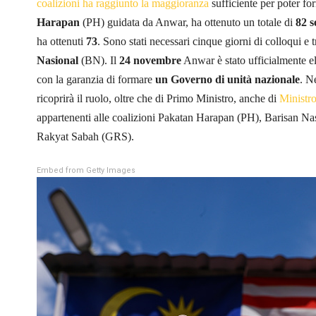
coalizioni ha raggiunto la maggioranza
sufficiente per poter f
Harapan
(PH) guidata da Anwar, ha ottenuto un totale di
82 s
ha ottenuti
73
. Sono stati necessari cinque giorni di colloqui e tr
Nasional
(BN). Il
24 novembre
Anwar è stato ufficialmente e
con la garanzia di formare
un Governo di unità nazionale
. N
ricoprirà il ruolo, oltre che di Primo Ministro, anche di
Ministro
appartenenti alle coalizioni Pakatan Harapan (PH), Barisan
Rakyat Sabah (GRS).
Embed from Getty Images