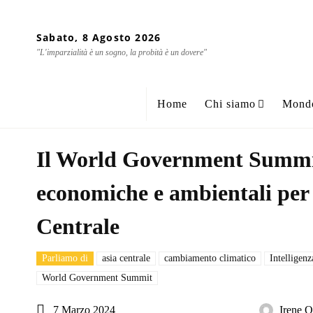
Sabato, 8 Agosto 2026
"L'imparzialità è un sogno, la probità è un dovere"
Home
Chi siamo
Mond
Il World Government Summit
economiche e ambientali per 
Centrale
Parliamo di
asia centrale
cambiamento climatico
Intelligenz
World Government Summit
7 Marzo 2024
Irene Q