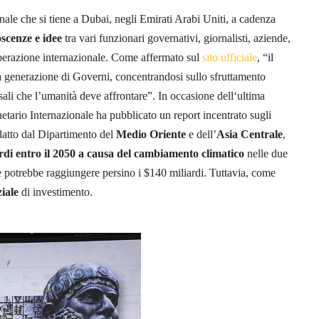
le che si tiene a Dubai, negli Emirati Arabi Uniti, a cadenza
scenze e idee
tra vari funzionari governativi, giornalisti, aziende,
ooperazione internazionale. Come affermato sul
sito ufficiale
, “il
ma generazione di Governi, concentrandosi sullo sfruttamento
rsali che l’umanità deve affrontare”. In occasione dell‘ultima
tario Internazionale ha pubblicato un report incentrato sugli
edatto dal Dipartimento del
Medio Oriente
e dell’
Asia Centrale
,
di entro il 2050
a causa del cambiamento climatico
nelle due
e potrebbe raggiungere persino i $140 miliardi. Tuttavia, come
iale
di investimento.