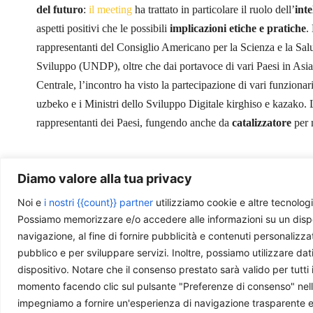
del futuro
:
il meeting
ha trattato in particolare il ruolo dell’
inte
aspetti positivi che le possibili
implicazioni etiche e pratiche
.
rappresentanti del Consiglio Americano per la Scienza e la Sa
Sviluppo (UNDP), oltre che dai portavoce di vari Paesi in Asia
Centrale, l’incontro ha visto la partecipazione di vari funzionari
uzbeko e i Ministri dello Sviluppo Digitale kirghiso e kazako.
rappresentanti dei Paesi, fungendo anche da
catalizzatore
per 
Diamo valore alla tua privacy
Photo by
MagicTV
is licensed under
CC BY-NC-SA
Noi e
i nostri {{count}} partner
utilizziamo cookie e altre tecnologi
Possiamo memorizzare e/o accedere alle informazioni su un disposit
navigazione, al fine di fornire pubblicità e contenuti personalizza
pubblico e per sviluppare servizi. Inoltre, possiamo utilizzare dat
dispositivo. Notare che il consenso prestato sarà valido per tutti 
Ti piace quello che facciamo?
momento facendo clic sul pulsante "Preferenze di consenso" nella 
impegniamo a fornire un'esperienza di navigazione trasparente e sic