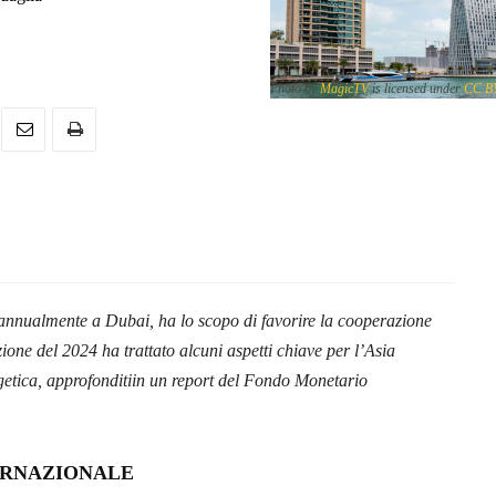
Photo by
MagicTV
is licensed under
CC B
.
nnualmente a Dubai, ha lo scopo di favorire la cooperazione
zione del 2024 ha trattato alcuni aspetti chiave per l’Asia
getica, approfonditiin un report del Fondo Monetario
ERNAZIONALE