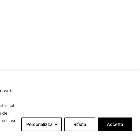
to web.
rche sul
e del
ualsiasi
Personalizza
Rifiuta
Accetta
Associati