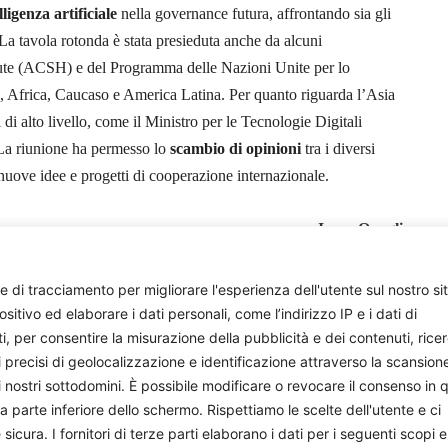
lligenza artificiale
nella governance futura, affrontando sia gli
 La tavola rotonda è stata presieduta anche da alcuni
lute (ACSH) e del Programma delle Nazioni Unite per lo
, Africa, Caucaso e America Latina. Per quanto riguarda l’Asia
 di alto livello, come il Ministro per le Tecnologie Digitali
 La riunione ha permesso lo
scambio di opinioni
tra i diversi
nuove idee e progetti di cooperazione internazionale.
Irene Quaglia
e di tracciamento per migliorare l'esperienza dell'utente sul nostro si
ivo ed elaborare i dati personali, come l’indirizzo IP e i dati di
ti, per consentire la misurazione della pubblicità e dei contenuti, rice
i precisi di geolocalizzazione e identificazione attraverso la scansion
i nostri sottodomini. È possibile modificare o revocare il consenso in q
parte inferiore dello schermo. Rispettiamo le scelte dell'utente e ci
ura. I fornitori di terze parti elaborano i dati per i seguenti scopi e