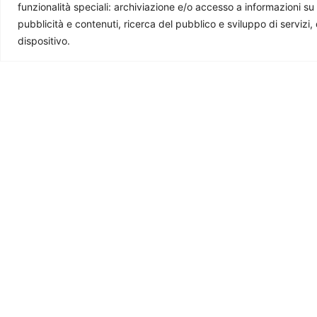
La nostra redazione è composta da giovani professi
funzionalità speciali: archiviazione e/o accesso a informazioni su
questa rivista. Se ti è utile e ti interessa quello che 
pubblicità e contenuti, ricerca del pubblico e sviluppo di servizi,
dispositivo.
Ti potrebbe interessare
AI e datacenter: in gioco la sete
Minacce in
dell’Uruguay
delle pian
raccolti
Mattia Alfano
-
23 Ottobre 2025