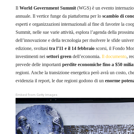
Il
World Government Summit
(WGS) è un evento internaziona
annuale. Il vertice funge da piattaforma per lo
scambio di cono
esperti e organizzazioni internazionali al fine di favorire la c
Summit, nelle sue varie attività, esplora l’agenda della prossi
dell’innovazione e della tecnologia per risolvere le sfide unive
edizione, svoltasi
tra l’11 e il 14 febbraio
scorsi, il Fondo Mone
investimenti nei
settori green
dell’economia.
Il documento
, r
prevede delle importanti
perdite economiche fino a $50 miliar
regioni. Anche la transizione energetica però avrà un costo, ch
evidenzia il report, le due regioni godono di un
enorme potenz
Embed from Getty Images