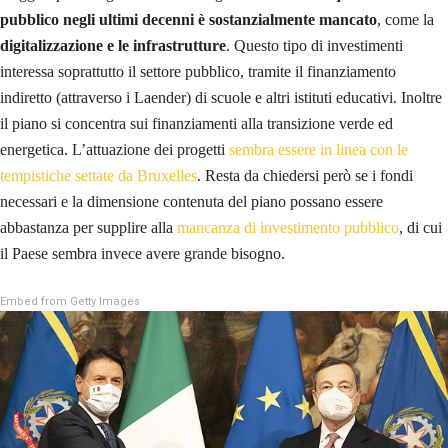
pubblico negli ultimi decenni è sostanzialmente mancato
, come la
digitalizzazione e le infrastrutture
. Questo tipo di investimenti
interessa soprattutto il settore pubblico, tramite il finanziamento
indiretto (attraverso i Laender) di scuole e altri istituti educativi. Inoltre
il piano si concentra sui finanziamenti alla transizione verde ed
energetica. L’attuazione dei progetti
sembra essere in linea con le
tempistiche settate da Bruxelles
. Resta da chiedersi però se i fondi
necessari e la dimensione contenuta del piano possano essere
abbastanza per supplire alla
mancanza di investimento pubblico
, di cui
il Paese sembra invece avere grande bisogno.
Embed from Getty Images