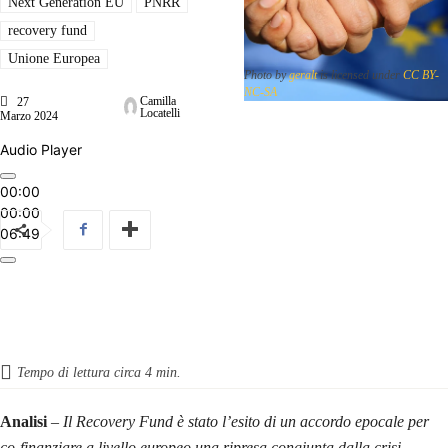
Next Generation EU
PNRR
recovery fund
Unione Europea
Photo by
geralt
is licensed under
CC BY-
NC-SA
Camilla
27
Locatelli
Marzo 2024
Audio Player
00:00
00:00
06:49
Tempo di lettura circa
4
min.
Analisi
–
Il Recovery Fund è stato l’esito di un accordo epocale per
co-finanziare a livello europeo una ripresa congiunta dalla crisi