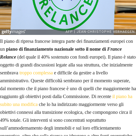
Il piano di ripresa francese integra parte dei finanziamenti europei con
un
piano di finanziamento nazionale sotto il nome di
France
Relance
(del quale il 40% sostenuto con fondi europei). Il piano è stato
oggetto di grandi discussioni legate alla sua struttura, che inizialmente
sembrava
troppo complessa
e difficile da gestire a livello
amministrativo. Queste difficoltà sembrano per il momento superate,
dal momento che il piano francese è uno di quelli che maggiormente ha
raggiunto gli obiettivi posti dalla Commissione. Di recente
il piano ha
subito una modifica
che lo ha indirizzato maggiormente verso gli
obiettivi connessi alla transizione ecologica, che compongono circa il
49% totale. Gli interventi si sono concentrati soprattutto
sull’ammodernamento degli immobili e sul loro efficientamento
energetico, oltre che sulla ricerca su idrogeno e altre fonti energetiche