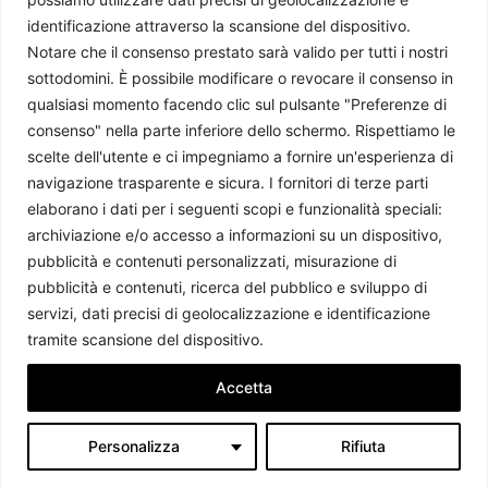
identificazione attraverso la scansione del dispositivo.
Notare che il consenso prestato sarà valido per tutti i nostri
sottodomini. È possibile modificare o revocare il consenso in
qualsiasi momento facendo clic sul pulsante "Preferenze di
consenso" nella parte inferiore dello schermo. Rispettiamo le
scelte dell'utente e ci impegniamo a fornire un'esperienza di
navigazione trasparente e sicura. I fornitori di terze parti
La Dichiarazione di Tirana 2026 e il ruolo strategico del
elaborano i dati per i seguenti scopi e funzionalità speciali:
Corridoio VIII nei Balcani
archiviazione e/o accesso a informazioni su un dispositivo,
Maria Grazia Saccà
-
10 Marzo 2026
pubblicità e contenuti personalizzati, misurazione di
pubblicità e contenuti, ricerca del pubblico e sviluppo di
servizi, dati precisi di geolocalizzazione e identificazione
tramite scansione del dispositivo.
Accetta
Personalizza
Rifiuta