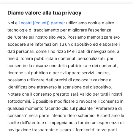
Diamo valore alla tua privacy
Noi e
i nostri {{count}} partner
utilizziamo cookie e altre
tecnologie di tracciamento per migliorare l'esperienza
dell'utente sul nostro sito web. Possiamo memorizzare e/o
accedere alle informazioni su un dispositivo ed elaborare i
dati personali, come l’indirizzo IP e i dati di navigazione, al
fine di fornire pubblicità e contenuti personalizzati, per
consentire la misurazione della pubblicità e dei contenuti,
ricerche sul pubblico e per sviluppare servizi. Inoltre,
possiamo utilizzare dati precisi di geolocalizzazione e
identificazione attraverso la scansione del dispositivo.
Chi siamo
Notare che il consenso prestato sarà valido per tutti i nostri
sottodomini. È possibile modificare o revocare il consenso in
Il Caffè Geopolitico è una Associazione di Promozione Sociale. Dal
qualsiasi momento facendo clic sul pulsante "Preferenze di
2009 parliamo di politica internazionale, per diffondere una
consenso" nella parte inferiore dello schermo. Rispettiamo le
conoscenza accessibile e aggiornata delle dinamiche geopolitiche che
scelte dell'utente e ci impegniamo a fornire un'esperienza di
segnano il mondo che ci circonda.
navigazione trasparente e sicura. I fornitori di terze parti