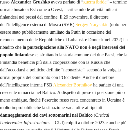
russo
Alexander Grushko
aveva parlato di “
guerra ibrida
” – termine
ormai abusato a Est come a Ovest, – criticando le attività militari
finlandesi nei pressi del confine. Il 29 novembre, il direttore
dell’intelligence esterna di Mosca (SVR)
Sergey Naryshkin
(noto per
essere stato pubblicamente umiliato da Putin in occasione del
riconoscimento delle Repubbliche di Luhansk e Donetsk nel 2022) ha
ribadito che
la partecipazione alla NATO non è negli interessi del
popolo finlandese
e, sfruttando la storia comune dei due Paesi, che la
Finlandia beneficia più dalla cooperazione con la Russia che
dall’accodarsi a politiche definite “neonaziste”, secondo la vulgata
ormai propria del confronto con l’Occidente. Anche il direttore
dell’intelligence interna FSB
Alexander Bortnikov
ha parlato di una
crescente minaccia nel Baltico. A dispetto di prese di posizione più o
meno ambigue, finché l’esercito russo resta concentrato in Ucraina è
molto improbabile che la situazione vada oltre ai ripetuti
danneggiamenti dei cavi sottomarini nel Baltico
(
Critical
Underwater Infrastructures
– CUI) colpiti a ottobre 2023 e anche più