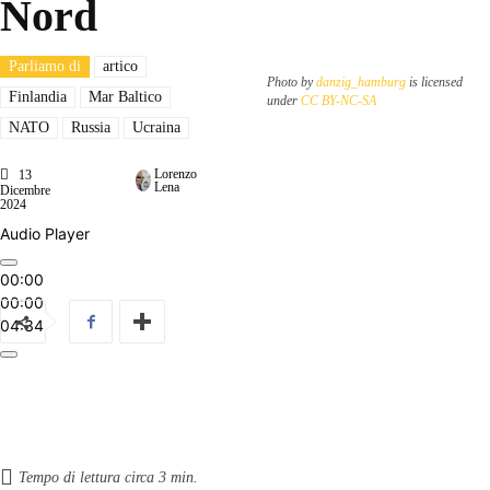
Nord
Parliamo di
artico
Photo by
danzig_hamburg
is licensed
Finlandia
Mar Baltico
under
CC BY-NC-SA
NATO
Russia
Ucraina
Lorenzo
13
Lena
Dicembre
2024
Audio Player
00:00
00:00
04:34
Tempo di lettura circa
3
min.