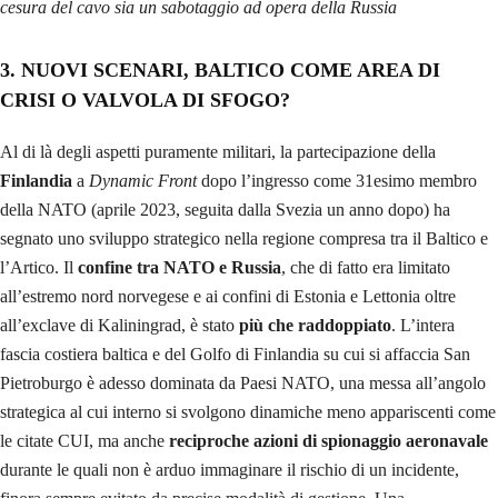
cesura del cavo sia un sabotaggio ad opera della Russia
3. NUOVI SCENARI, BALTICO COME AREA DI
CRISI O VALVOLA DI SFOGO?
Al di là degli aspetti puramente militari, la partecipazione della
Finlandia
a
Dynamic Front
dopo l’ingresso come 31esimo membro
della NATO (aprile 2023, seguita dalla Svezia un anno dopo) ha
segnato uno sviluppo strategico nella regione compresa tra il Baltico e
l’Artico. Il
confine tra NATO e Russia
, che di fatto era limitato
all’estremo nord norvegese e ai confini di Estonia e Lettonia oltre
all’exclave di Kaliningrad, è stato
più che raddoppiato
. L’intera
fascia costiera baltica e del Golfo di Finlandia su cui si affaccia San
Pietroburgo è adesso dominata da Paesi NATO, una messa all’angolo
strategica al cui interno si svolgono dinamiche meno appariscenti come
le citate CUI, ma anche
reciproche azioni di spionaggio aeronavale
durante le quali non è arduo immaginare il rischio di un incidente,