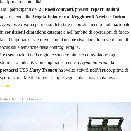
ha riportato di attualità.
Tra i partecipanti dei
28 Paesi coinvolti
, presenti
reparti italiani
appartenenti alla
Brigata Folgore e ai Reggimenti Ariete e Torino
.
Dynamic Front
ha permesso di testare il coordinamento multinazionale
in
condizioni climatiche estreme
e nell’ambito di operazioni di fuoco
la cui importanza si è dovuta ampiamente rivalutare dopo vent’anni di
focus sulle tematiche della controguerriglia.
Le esercitazioni nella regione sono continue e coinvolgono ogni
strumento militare. Contemporaneamente a
Dynamic Front
, la
portaerei USS
Harry Truman
ha svolto attività
nell’Artico
, prima di
spostarsi nel Mediterraneo, sempre seguita dalla nave spia russa
Yantar
.
Embed from Getty Images