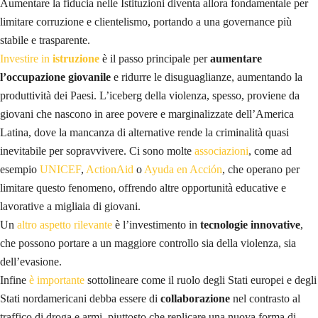
Aumentare la fiducia nelle Istituzioni diventa allora fondamentale per
limitare corruzione e clientelismo, portando a una governance più
stabile e trasparente.
Investire in
istruzione
è il passo principale per
aumentare
l’occupazione giovanile
e ridurre le disuguaglianze, aumentando la
produttività dei Paesi. L’iceberg della violenza, spesso, proviene da
giovani che nascono in aree povere e marginalizzate dell’America
Latina, dove la mancanza di alternative rende la criminalità quasi
inevitabile per sopravvivere. Ci sono molte
associazioni
, come ad
esempio
UNICEF
,
ActionAid
o
Ayuda en Acción
, che operano per
limitare questo fenomeno, offrendo altre opportunità educative e
lavorative a migliaia di giovani.
Un
altro aspetto rilevante
è l’investimento in
tecnologie innovative
,
che possono portare a un maggiore controllo sia della violenza, sia
dell’evasione.
Infine
è importante
sottolineare come il ruolo degli Stati europei e degli
Stati nordamericani debba essere di
collaborazione
nel contrasto al
traffico di droga e armi, piuttosto che replicare una nuova forma di