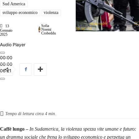
Sud America
sviluppo economico
violenza
Photo by
modovisible
is licensed under
CC
Sofia
13
BY-NC-SA
Noemi
Gennaio
Crobeddu
2025
Audio Player
00:00
00:00
06:21
Tempo di lettura circa
4
min.
Caffè lungo –
In Sudamerica, la violenza spezza vite umane e futuro:
un dramma sociale che frena lo sviluppo economico e perpetua un