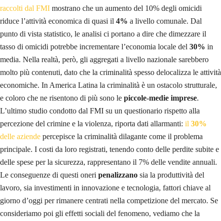
raccolti dal FMI
mostrano che un aumento del 10% degli omicidi
riduce l’attività economica di quasi il
4%
a livello comunale. Dal
punto di vista statistico, le analisi ci portano a dire che dimezzare il
tasso di omicidi potrebbe incrementare l’economia locale del
30%
in
media. Nella realtà, però, gli aggregati a livello nazionale sarebbero
molto più contenuti, dato che la criminalità spesso delocalizza le attività
economiche. In America Latina la criminalità è un ostacolo strutturale,
e coloro che ne risentono di più sono le
piccole-medie imprese
.
L’ultimo studio condotto dal FMI su un questionario rispetto alla
percezione del crimine e la violenza, riporta dati allarmanti:
il
30%
delle aziende
percepisce la criminalità dilagante come il problema
principale. I costi da loro registrati, tenendo conto delle perdite subite e
delle spese per la sicurezza, rappresentano il 7% delle vendite annuali.
Le conseguenze di questi oneri
penalizzano
sia la produttività del
lavoro, sia investimenti in innovazione e tecnologia, fattori chiave al
giorno d’oggi per rimanere centrati nella competizione del mercato. Se
consideriamo poi gli effetti sociali del fenomeno, vediamo che la