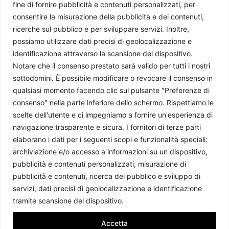
fine di fornire pubblicità e contenuti personalizzati, per
Chi siamo
consentire la misurazione della pubblicità e dei contenuti,
ricerche sul pubblico e per sviluppare servizi. Inoltre,
Il Caffè Geopolitico è una Associazione di Promozione Sociale. Dal
possiamo utilizzare dati precisi di geolocalizzazione e
2009 parliamo di politica internazionale, per diffondere una
identificazione attraverso la scansione del dispositivo.
conoscenza accessibile e aggiornata delle dinamiche geopolitiche che
Notare che il consenso prestato sarà valido per tutti i nostri
segnano il mondo che ci circonda.
sottodomini. È possibile modificare o revocare il consenso in
C.F./P.IVA 11078490965 - Testata giornalistica registrata presso il
qualsiasi momento facendo clic sul pulsante "Preferenze di
Tribunale di Milano aut. n.398 del 10/12/2013 - ISSN 2384-9975
consenso" nella parte inferiore dello schermo. Rispettiamo le
scelte dell'utente e ci impegniamo a fornire un'esperienza di
Scrivici:
redazione@ilcaffegeopolitico.net
navigazione trasparente e sicura. I fornitori di terze parti
elaborano i dati per i seguenti scopi e funzionalità speciali:
Seguici
archiviazione e/o accesso a informazioni su un dispositivo,
pubblicità e contenuti personalizzati, misurazione di
pubblicità e contenuti, ricerca del pubblico e sviluppo di
servizi, dati precisi di geolocalizzazione e identificazione
Le opinioni espresse dagli autori potrebbero non rappresentare la
tramite scansione del dispositivo.
posizione dell’associazione.
Accetta