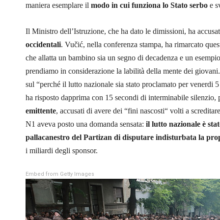
maniera esemplare il
modo in cui funziona lo Stato serbo
e sv
Il Ministro dell’Istruzione, che ha dato le dimissioni, ha accus
occidentali
. Vučić, nella conferenza stampa, ha rimarcato que
che allatta un bambino sia un segno di decadenza e un esempio 
prendiamo in considerazione la labilità della mente dei giovani
sul “perché il lutto nazionale sia stato proclamato per venerdi 5
ha risposto dapprima con 15 secondi di interminabile silenzio,
emittente
, accusati di avere dei “fini nascosti“ volti a screditare
N1 aveva posto una domanda sensata:
il lutto nazionale è st
pallacanestro del Partizan di disputare indisturbata la pro
i miliardi degli sponsor.
Embed from Getty Images