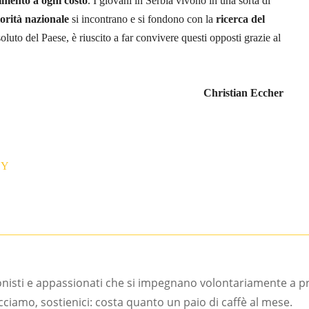
imento a ogni costo
. I giovani in Serbia vivono in una sorta di
iorità nazionale
si incontrano e si fondono con la
ricerca del
soluto del Paese, è riuscito a far convivere questi opposti grazie al
Christian Eccher
BY
onisti e appassionati che si impegnano volontariamente a 
facciamo, sostienici: costa quanto un paio di caffè al mese.