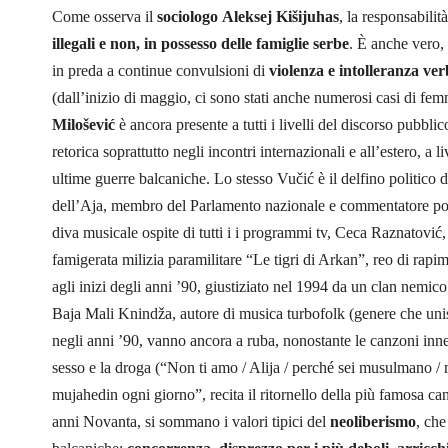
Come osserva il
sociologo
Aleksej Kišijuhas
, la responsabilit
illegali e non, in possesso delle famiglie serbe
. È anche vero,
in preda a continue convulsioni di
violenza e intolleranza ver
(dall’inizio di maggio, ci sono stati anche numerosi casi di fe
Milošević
è ancora presente a tutti i livelli del discorso pubbli
retorica soprattutto negli incontri internazionali e all’estero, a 
ultime guerre balcaniche. Lo stesso Vučić è il delfino politico 
dell’Aja, membro del Parlamento nazionale e commentatore poli
diva musicale ospite di tutti i i programmi tv, Ceca Raznatović
famigerata milizia paramilitare “Le tigri di Arkan”, reo di rapi
agli inizi degli anni ’90, giustiziato nel 1994 da un clan nemico 
Baja Mali Knindža, autore di musica turbofolk (genere che unis
negli anni ’90, vanno ancora a ruba, nonostante le canzoni inne
sesso e la droga (“Non ti amo / Alija / perché sei musulmano / m
mujahedin ogni giorno”, recita il ritornello della più famosa ca
anni Novanta, si sommano i valori tipici del
neoliberismo
, che