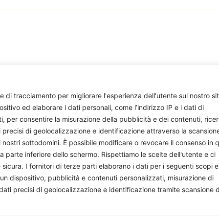
e di tracciamento per migliorare l'esperienza dell'utente sul nostro si
ivo ed elaborare i dati personali, come l’indirizzo IP e i dati di
ti, per consentire la misurazione della pubblicità e dei contenuti, rice
i precisi di geolocalizzazione e identificazione attraverso la scansion
i nostri sottodomini. È possibile modificare o revocare il consenso in q
parte inferiore dello schermo. Rispettiamo le scelte dell'utente e ci
les e Belgrado: Il Rapporto
La morte di Kirk e il vortice
ura. I fornitori di terze parti elaborano i dati per i seguenti scopi e
la Condizionalità politica
violenza politica statunitens
 un dispositivo, pubblicità e contenuti personalizzati, misurazione di
per le proteste in Serbia
Redazione
-
14 Settembre 2025
 dati precisi di geolocalizzazione e identificazione tramite scansione 
Saccà
-
20 Novembre 2025