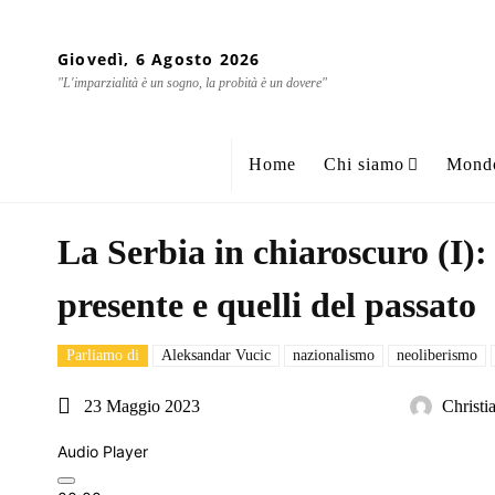
Giovedì, 6 Agosto 2026
"L'imparzialità è un sogno, la probità è un dovere"
Home
Chi siamo
Mond
La Serbia in chiaroscuro (I): 
presente e quelli del passato
Parliamo di
Aleksandar Vucic
nazionalismo
neoliberismo
23 Maggio 2023
Christi
Audio Player