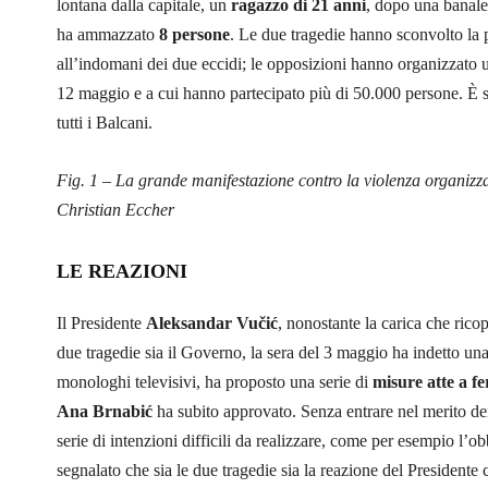
lontana dalla capitale, un
ragazzo di 21 anni
, dopo una banale
ha ammazzato
8 persone
. Le due tragedie hanno sconvolto la 
all’indomani dei due eccidi; le opposizioni hanno organizzato
12 maggio e a cui hanno partecipato più di 50.000 persone. È st
tutti i Balcani.
Fig. 1 – La grande manifestazione contro la violenza organizza
Christian Eccher
LE REAZIONI
Il Presidente
Aleksandar Vučić
, nonostante la carica che ric
due tragedie sia il Governo, la sera del 3 maggio ha indetto un
monologhi televisivi, ha proposto una serie di
misure atte a fe
Ana Brnabić
ha subito approvato. Senza entrare nel merito d
serie di intenzioni difficili da realizzare, come per esempio l’obb
segnalato che sia le due tragedie sia la reazione del Presidente 