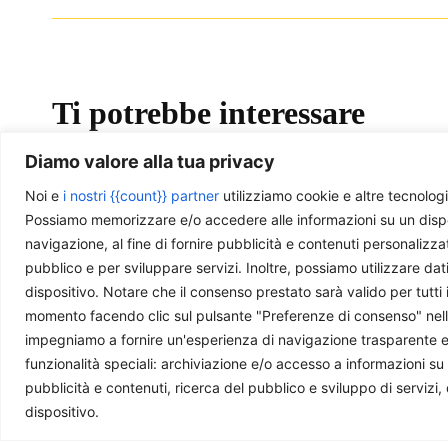
Ti potrebbe interessare
Diamo valore alla tua privacy
Noi e
i nostri {{count}} partner
utilizziamo cookie e altre tecnologi
Possiamo memorizzare e/o accedere alle informazioni su un disposit
navigazione, al fine di fornire pubblicità e contenuti personalizza
pubblico e per sviluppare servizi. Inoltre, possiamo utilizzare dat
dispositivo. Notare che il consenso prestato sarà valido per tutti 
momento facendo clic sul pulsante "Preferenze di consenso" nella 
La Serbia protesta, ma resta molto
Tra Bruxel
impegniamo a fornire un'esperienza di navigazione trasparente e sic
lontana dalla democrazia
UE 2025 e 
funzionalità speciali: archiviazione e/o accesso a informazioni su
come leva 
Christian Eccher
-
29 Giugno 2026
pubblicità e contenuti, ricerca del pubblico e sviluppo di servizi,
Maria Grazia 
dispositivo.