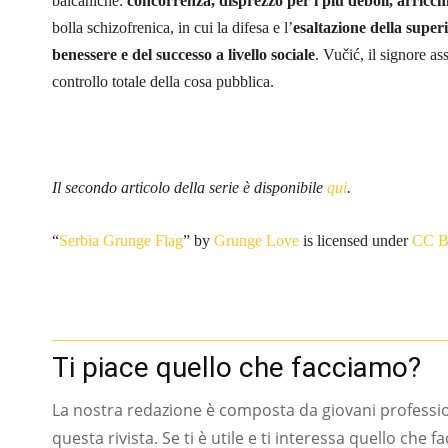
balcaniche:
concorrenza, disprezzo per i più deboli, arricch
bolla schizofrenica, in cui la difesa e l’
esaltazione della super
benessere e del successo a livello sociale
. Vučić, il signore as
controllo totale della cosa pubblica.
Il secondo articolo della serie è disponibile
qui
.
“
Serbia Grunge Flag
” by
Grunge Love
is licensed under
CC 
Ti piace quello che facciamo?
La nostra redazione è composta da giovani professi
questa rivista. Se ti è utile e ti interessa quello che 