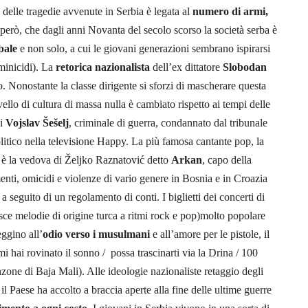
à delle tragedie avvenute in Serbia è legata al
numero di armi,
 però, che dagli anni Novanta del secolo scorso la società serba è
bale
e non solo, a cui le giovani generazioni sembrano ispirarsi
mminicidi). La
retorica nazionalista
dell’ex dittatore
Slobodan
co. Nonostante la classe dirigente si sforzi di mascherare questa
livello di cultura di massa nulla è cambiato rispetto ai tempi delle
di
Vojslav Šešelj
, criminale di guerra, condannato dal tribunale
tico nella televisione Happy. La più famosa cantante pop, la
, è la vedova di Željko Raznatović detto
Arkan
, capo della
menti, omicidi e violenze di vario genere in Bosnia e in Croazia
a seguito di un regolamento di conti. I biglietti dei concerti di
ce melodie di origine turca a ritmi rock e pop)molto popolare
ggino all’
odio verso i musulmani
e all’amore per le pistole, il
i hai rovinato il sonno / possa trascinarti via la Drina / 100
nzone di Baja Mali). Alle ideologie nazionaliste retaggio degli
 il Paese ha accolto a braccia aperte alla fine delle ultime guerre