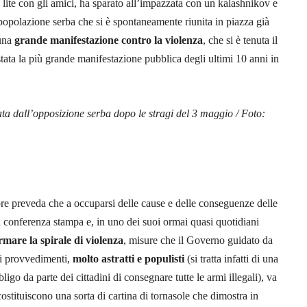
 lite con gli amici, ha sparato all’impazzata con un kalashnikov e
popolazione serba che si è spontaneamente riunita in piazza già
 una
grande manifestazione contro la violenza
, che si è tenuta il
ata la più grande manifestazione pubblica degli ultimi 10 anni in
ta dall’opposizione serba dopo le stragi del 3 maggio / Foto:
opre preveda che a occuparsi delle cause e delle conseguenze delle
a conferenza stampa e, in uno dei suoi ormai quasi quotidiani
rmare la spirale di violenza
, misure che il Governo guidato da
ei provvedimenti,
molto astratti e populisti
(si tratta infatti di una
ligo da parte dei cittadini di consegnare tutte le armi illegali), va
costituiscono una sorta di cartina di tornasole che dimostra in