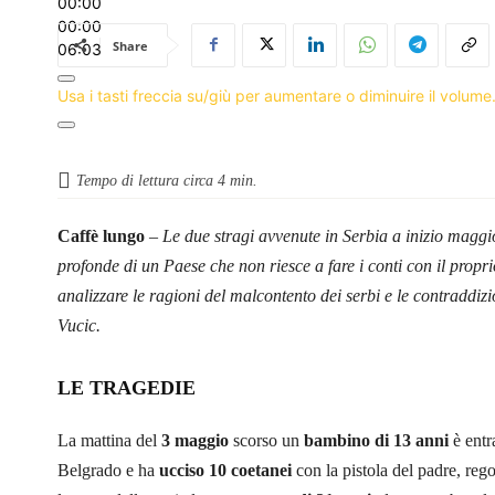
00:00
00:00
Share
06:03
Usa i tasti freccia su/giù per aumentare o diminuire il volume
Tempo di lettura circa
4
min.
Caffè lungo
–
Le due stragi avvenute in Serbia a inizio maggio
profonde di un Paese che non riesce a fare i conti con il propr
analizzare le ragioni del malcontento dei serbi e le contraddizi
Vucic.
LE TRAGEDIE
La mattina del
3 maggio
scorso un
bambino di 13 anni
è entr
Belgrado e ha
ucciso 10 coetanei
con la pistola del padre, rego