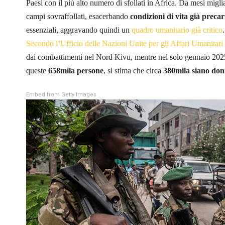
Paesi con il più alto numero di sfollati in Africa. Da mesi migli
campi sovraffollati, esacerbando
condizioni di vita già precar
essenziali, aggravando quindi un
quadro umanitario già critico
.
Secondo l’Ufficio delle Nazioni Unite per gli Affari Umanitari
dai combattimenti nel Nord Kivu, mentre nel solo gennaio 2025 
queste
658mila persone
, si stima che circa
380mila siano do
Embed from Getty Images