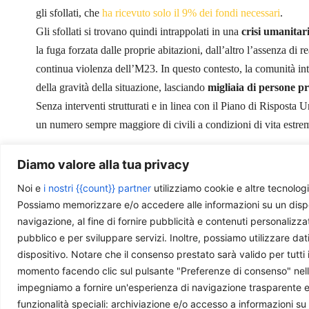
gli sfollati, che
ha ricevuto solo il 9% dei fondi necessari
.
Gli sfollati si trovano quindi intrappolati in una
crisi umanitar
la fuga forzata dalle proprie abitazioni, dall’altro l’assenza di 
continua violenza dell’M23. In questo contesto, la comunità int
della gravità della situazione, lasciando
migliaia di persone pr
Senza interventi strutturati e in linea con il Piano di Risposta 
un numero sempre maggiore di civili a condizioni di vita estre
Diamo valore alla tua privacy
Noi e
i nostri {{count}} partner
utilizziamo cookie e altre tecnologi
“
M23 troops Bunagana 3
” by
Al Jazeera English
is licensed u
Possiamo memorizzare e/o accedere alle informazioni su un disposit
navigazione, al fine di fornire pubblicità e contenuti personalizza
pubblico e per sviluppare servizi. Inoltre, possiamo utilizzare dat
dispositivo. Notare che il consenso prestato sarà valido per tutti 
momento facendo clic sul pulsante "Preferenze di consenso" nella 
Ti piace quello che facciamo?
impegniamo a fornire un'esperienza di navigazione trasparente e sic
funzionalità speciali: archiviazione e/o accesso a informazioni su