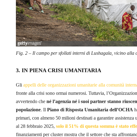
Fig. 2 – Il campo per sfollati interni di Lushagala, vicino alla
3. IN PIENA CRISI UMANITARIA
Gli
appelli delle organizzazioni umanitarie alla comunità inter
fronte alla crisi sono ormai numerosi. Tuttavia, l’Organizzazio
avvertendo che
né l’agenzia né i suoi partner stanno riusce
popolazione
. Il
Piano di Risposta Umanitaria dell’OCHA
ha
primari, con almeno 50 milioni destinati a garantire assistenza ur
al 28 febbraio 2025,
solo il 51% di questa somma è stato eff
finanziamenti per cluster mostra che il settore che sta affrontan