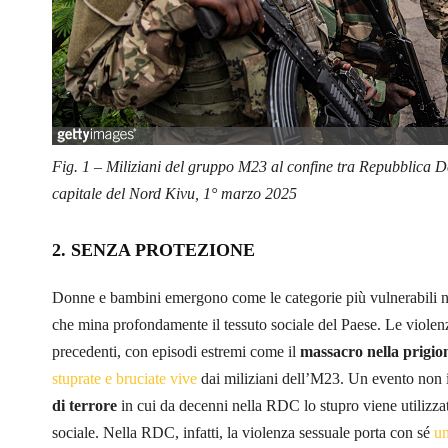
Fig. 1 – Miliziani del gruppo M23 al confine tra Repubblica D
capitale del Nord Kivu, 1° marzo 2025
2. SENZA PROTEZIONE
Donne e bambini emergono come le categorie più vulnerabili n
che mina profondamente il tessuto sociale del Paese. Le violenz
precedenti, con episodi estremi come il
massacro nella prigi
stuprate e bruciate vive
dai miliziani dell’M23. Un evento non 
di terrore
in cui da decenni nella RDC lo stupro viene utiliz
sociale. Nella RDC, infatti, la violenza sessuale porta con sé
un