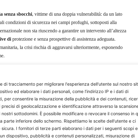
ia senza sbocchi
, vittime di una doppia vulnerabilità: da un lato
reali condizioni di sicurezza nei campi profughi, sottoposti alla
ernazionale non sta riuscendo a garantire un intervento all’altezza
ive di
protezione e senza prospettive di assistenza adeguata.
Umanitaria, la crisi rischia di aggravarsi ulteriormente, esponendo
me.
Beatrice Gobbi
e di tracciamento per migliorare l'esperienza dell'utente sul nostro si
nder
CC BY-SA
ivo ed elaborare i dati personali, come l’indirizzo IP e i dati di
ti, per consentire la misurazione della pubblicità e dei contenuti, rice
i precisi di geolocalizzazione e identificazione attraverso la scansion
i nostri sottodomini. È possibile modificare o revocare il consenso in q
parte inferiore dello schermo. Rispettiamo le scelte dell'utente e ci
ura. I fornitori di terze parti elaborano i dati per i seguenti scopi e
 un dispositivo, pubblicità e contenuti personalizzati, misurazione di