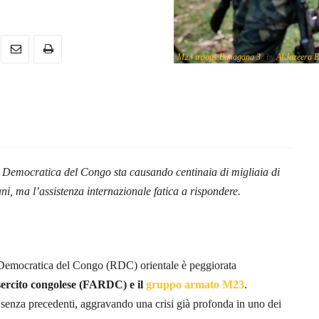
"
M23 troops Bunagana 3
" by
Al Jazeera E
.
 Democratica del Congo sta causando centinaia di migliaia di
ani, ma l’assistenza internazionale fatica a rispondere.
a Democratica del Congo (RDC) orientale è peggiorata
esercito congolese (FARDC) e il
gruppo armato M23
.
senza precedenti, aggravando una crisi già profonda in uno dei