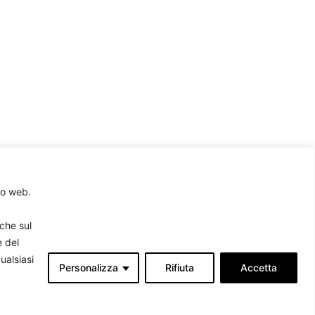
to web.
rche sul
e del
ualsiasi
Personalizza
Rifiuta
Accetta
Associati