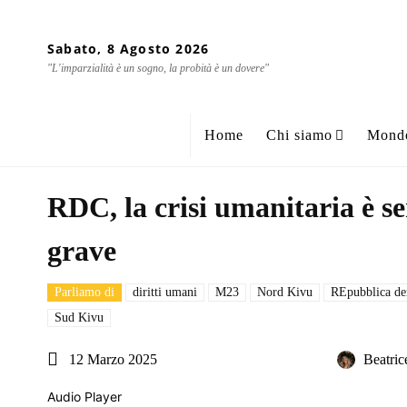
Sabato, 8 Agosto 2026
"L'imparzialità è un sogno, la probità è un dovere"
Home
Chi siamo
Mond
RDC, la crisi umanitaria è s
grave
Parliamo di
diritti umani
M23
Nord Kivu
REpubblica de
Sud Kivu
12 Marzo 2025
Beatric
Audio Player