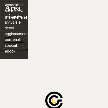
Associati o
Area
sottoscrivi
riservata
una quota
annuale e
ricevi
aggiornamenti,
contenuti
speciali,
ebook
Iscriviti
⟶