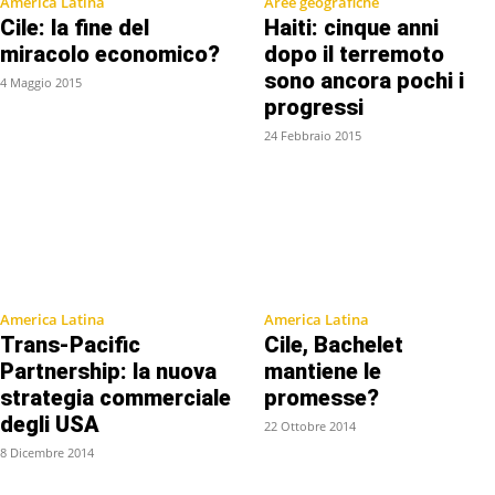
America Latina
Aree geografiche
Cile: la fine del
Haiti: cinque anni
miracolo economico?
dopo il terremoto
sono ancora pochi i
4 Maggio 2015
progressi
24 Febbraio 2015
America Latina
America Latina
Trans-Pacific
Cile, Bachelet
Partnership: la nuova
mantiene le
strategia commerciale
promesse?
degli USA
22 Ottobre 2014
8 Dicembre 2014