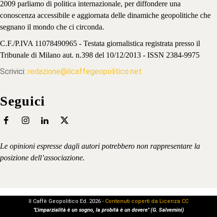
2009 parliamo di politica internazionale, per diffondere una
conoscenza accessibile e aggiornata delle dinamiche geopolitiche che
segnano il mondo che ci circonda.
C.F./P.IVA 11078490965 - Testata giornalistica registrata presso il
Tribunale di Milano aut. n.398 del 10/12/2013 - ISSN 2384-9975
Scrivici:
redazione@ilcaffegeopolitico.net
Seguici
Le opinioni espresse dagli autori potrebbero non rappresentare la
posizione dell’associazione.
Il Caffè Geopolitico Ed. 2026 -
Contenuti coperti da Licenza CC
"L'imparzialità è un sogno, la probità è un dovere" (G. Salvemini)