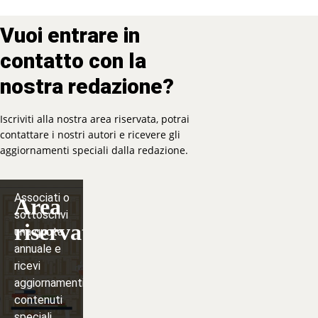
Vuoi entrare in
contatto con la
nostra redazione?
Iscriviti alla nostra area riservata, potrai
contattare i nostri autori e ricevere gli
aggiornamenti speciali dalla redazione.
Associati o
Area
sottoscrivi
riservata
una quota
annuale e
ricevi
aggiornamenti,
contenuti
speciali,