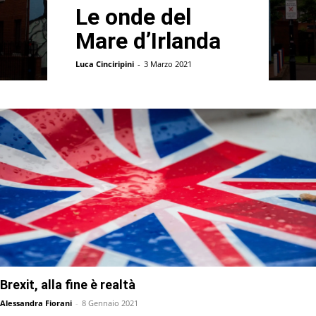
Le onde del
Mare d’Irlanda
Luca Cinciripini
-
3 Marzo 2021
Brexit, alla fine è realtà
Alessandra Fiorani
-
8 Gennaio 2021