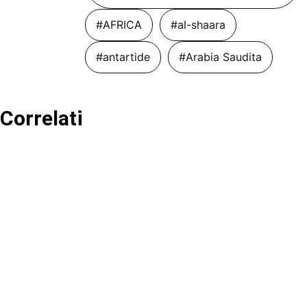
#AFRICA
#al-shaara
#antartide
#Arabia Saudita
Correlati