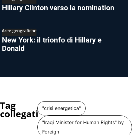
Hillary Clinton verso la nomination
Aree geografiche
New York: il trionfo di Hillary e
Donald
Tag
"crisi energetica"
collegati
"Iraqi Minister for Human Rights" by
Foreign