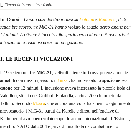
Tempo di lettura circa
4
min.
In 3 Sorsi
– Dopo i casi dei droni russi su
Polonia
e
Romania
, il 19
settembre scorso, tre MiG-31 hanno violato lo spazio aereo estone per
12 minuti. A ottobre è toccato allo spazio aereo lituano. Provocazioni
intenzionali o rischiosi errori di navigazione?
1. LE RECENTI VIOLAZIONI
Il 19 settembre,
tre MiG-31
, velivoli intercettori russi potenzialmente
armabili con missili ipersonici
Kinžal
, hanno violato lo
spazio aereo
estone
per 12 minuti. L’incursione aveva interessato la piccola isola di
Vaindloo, situata nel Golfo di Finlandia, a circa 200 chilometri da
Tallinn. Secondo
Mosca
, che ancora una volta ha smentito ogni intento
provocatorio, i MiG-31 partiti da Karelia e diretti nell’enclave di
Kaliningrad avrebbero volato sopra le acque internazionali. L’Estonia,
membro NATO dal 2004 e priva di una flotta da combattimento