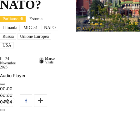
NATO?
Parliamo di
Estonia
Photo by
essuera
is licensed under
CC BY-
Lituania
MIG-31
NATO
NC-SA
Russia
Unione Europea
USA
Marco
24
Vitale
Novembre
2025
Audio Player
00:00
00:00
04:24