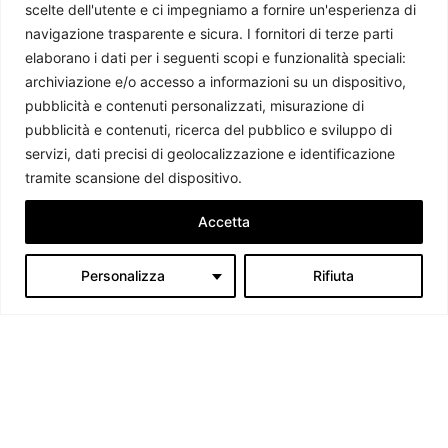
scelte dell'utente e ci impegniamo a fornire un'esperienza di
navigazione trasparente e sicura. I fornitori di terze parti
elaborano i dati per i seguenti scopi e funzionalità speciali:
archiviazione e/o accesso a informazioni su un dispositivo,
Chi siamo
pubblicità e contenuti personalizzati, misurazione di
pubblicità e contenuti, ricerca del pubblico e sviluppo di
Il Caffè Geopolitico è una Associazione di Promozione Sociale. Dal
servizi, dati precisi di geolocalizzazione e identificazione
2009 parliamo di politica internazionale, per diffondere una
tramite scansione del dispositivo.
conoscenza accessibile e aggiornata delle dinamiche geopolitiche che
segnano il mondo che ci circonda.
Accetta
C.F./P.IVA 11078490965 - Testata giornalistica registrata presso il
Personalizza
Rifiuta
Tribunale di Milano aut. n.398 del 10/12/2013 - ISSN 2384-9975
Scrivici:
redazione@ilcaffegeopolitico.net
Seguici