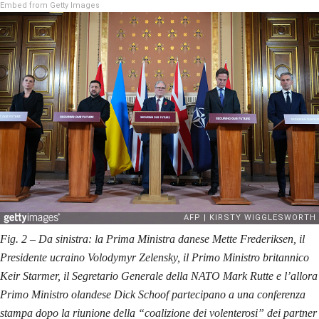
Embed from Getty Images
Fig. 2 – Da sinistra: la Prima Ministra danese Mette Frederiksen, il
Presidente ucraino Volodymyr Zelensky, il Primo Ministro britannico
Keir Starmer, il Segretario Generale della NATO Mark Rutte e l’allora
Primo Ministro olandese Dick Schoof partecipano a una conferenza
stampa dopo la riunione della “coalizione dei volenterosi” dei partner