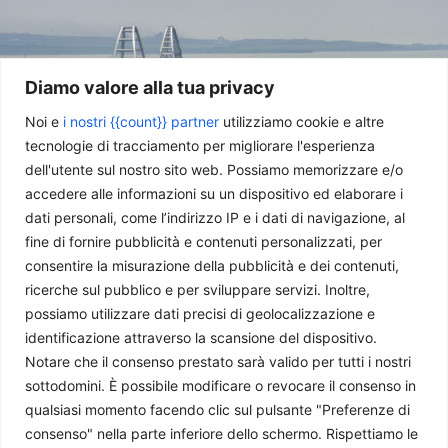
Diamo valore alla tua privacy
Noi e
i nostri {{count}} partner
utilizziamo cookie e altre
tecnologie di tracciamento per migliorare l'esperienza
dell'utente sul nostro sito web. Possiamo memorizzare e/o
La battaglia per la Crimea: il nuovo fronte strategico della
accedere alle informazioni su un dispositivo ed elaborare i
guerra
dati personali, come l’indirizzo IP e i dati di navigazione, al
Lorenzo Asquini
-
22 Luglio 2026
fine di fornire pubblicità e contenuti personalizzati, per
consentire la misurazione della pubblicità e dei contenuti,
ricerche sul pubblico e per sviluppare servizi. Inoltre,
possiamo utilizzare dati precisi di geolocalizzazione e
identificazione attraverso la scansione del dispositivo.
Notare che il consenso prestato sarà valido per tutti i nostri
sottodomini. È possibile modificare o revocare il consenso in
qualsiasi momento facendo clic sul pulsante "Preferenze di
consenso" nella parte inferiore dello schermo. Rispettiamo le