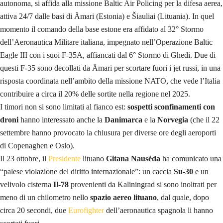
autonoma, si affida alla missione Baltic Air Policing per la difesa aerea,
attiva 24/7 dalle basi di Ämari (Estonia) e Šiauliai (Lituania). In quel
momento il comando della base estone era affidato al 32° Stormo
dell’Aeronautica Militare italiana, impegnato nell’Operazione Baltic
Eagle III con i suoi F‑35A, affiancati dal 6° Stormo di Ghedi. Due di
questi F‑35 sono decollati da Ämari per scortare fuori i jet russi, in una
risposta coordinata nell’ambito della missione NATO, che vede l’Italia
contribuire a circa il 20% delle sortite nella regione nel 2025.
I timori non si sono limitati al fianco est:
sospetti sconfinamenti con
droni
hanno interessato anche la
Danimarca
e la
Norvegia
(che il 22
settembre hanno provocato la chiusura per diverse ore degli aeroporti
di Copenaghen e Oslo).
Il 23 ottobre, il
Presidente
lituano
Gitana Nausėda
ha comunicato una
“palese violazione del diritto internazionale”: un caccia
Su‑30
e un
velivolo cisterna
Il‑78
provenienti da Kaliningrad si sono inoltrati per
meno di un chilometro nello
spazio aereo lituano
, dal quale, dopo
circa 20 secondi, due
Eurofighter
dell’aeronautica spagnola li hanno