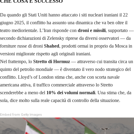
CHE COSA È SUCCESSO
Da quando gli Stati Uniti hanno attaccato i siti nucleari iraniani il 22
giugno 2025, il conflitto ha assunto una dinamica che va ben oltre il
teatro mediorientale. L’Iran risponde con
droni e missili
, supportato —
secondo dichiarazioni di Zelensky riprese da diversi osservatori — da
forniture russe di droni
Shahed
, prodotti ormai in proprio da Mosca in
versioni migliorate rispetto agli originali iraniani.
Nel frattempo, lo
Stretto di Hormuz
— attraverso cui transita circa un
quinto del petrolio mondiale — è diventato il vero nodo strategico del
conflitto. Lloyd’s of London stima che, anche con scorta navale
americana attiva, il traffico commerciale attraverso lo Stretto
scenderebbe a meno del
10% dei volumi normali
. Una stima che, da
sola, dice molto sulla reale capacità di controllo della situazione.
Embed from Getty Images