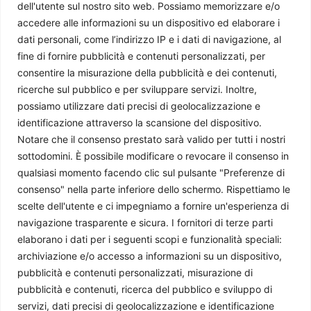
dell'utente sul nostro sito web. Possiamo memorizzare e/o
Una Mosca dentro il gasdotto cinese: il futuro della
cooperazione energetica tra Russia e Cina
accedere alle informazioni su un dispositivo ed elaborare i
dati personali, come l’indirizzo IP e i dati di navigazione, al
Maria Grazia Russo
-
31 Luglio 2026
fine di fornire pubblicità e contenuti personalizzati, per
consentire la misurazione della pubblicità e dei contenuti,
ricerche sul pubblico e per sviluppare servizi. Inoltre,
possiamo utilizzare dati precisi di geolocalizzazione e
identificazione attraverso la scansione del dispositivo.
Notare che il consenso prestato sarà valido per tutti i nostri
sottodomini. È possibile modificare o revocare il consenso in
qualsiasi momento facendo clic sul pulsante "Preferenze di
consenso" nella parte inferiore dello schermo. Rispettiamo le
scelte dell'utente e ci impegniamo a fornire un'esperienza di
navigazione trasparente e sicura. I fornitori di terze parti
elaborano i dati per i seguenti scopi e funzionalità speciali:
archiviazione e/o accesso a informazioni su un dispositivo,
Chi siamo
pubblicità e contenuti personalizzati, misurazione di
pubblicità e contenuti, ricerca del pubblico e sviluppo di
Il Caffè Geopolitico è una Associazione di Promozione Sociale. Dal
servizi, dati precisi di geolocalizzazione e identificazione