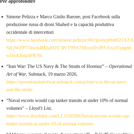
Per approfondire
Simone Pelizza e Marco Giulio Barone, post Facebook sulla
produzione russa di droni Shahed e la capacità produttiva
occidentale di intercettori
,
https://www.facebook.com/simone.pelizza.982/posts/pfbid021XZA
NjQWZP77doch4M2afrDY3PcT9NS7SEuzrDxfPAAxoJVptgdd
wDxXNda5FR76l
“Iran War: The US Navy & The Straits of Hormuz” –
Operational
Art of War
, Substack, 19 marzo 2026,
https://operationalartofwar.substack.com/p/iran-war-the-us-navy-
and-the-straits
“Naval escorts would cap tanker transits at under 10% of normal
volumes” –
Lloyd’s List
,
https://www.lloydslist.com/LL1156589/Naval-escorts-would-cap-
tanker-transits-at-under-10-of-normal-volumes