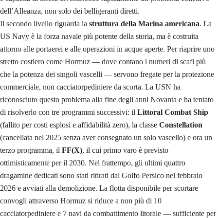
dell’Alleanza, non solo dei belligeranti diretti.
Il secondo livello riguarda la
struttura della Marina americana
. La
US Navy è la forza navale più potente della storia, ma è costruita
attorno alle portaerei e alle operazioni in acque aperte. Per riaprire uno
stretto costiero come Hormuz — dove contano i numeri di scafi più
che la potenza dei singoli vascelli — servono fregate per la protezione
commerciale, non cacciatorpediniere da scorta. La USN ha
riconosciuto questo problema alla fine degli anni Novanta e ha tentato
di risolverlo con tre programmi successivi: il
Littoral Combat Ship
(fallito per costi esplosi e affidabilità zero), la classe
Constellation
(cancellata nel 2025 senza aver consegnato un solo vascello) e ora un
terzo programma, il
FF(X)
, il cui primo varo è previsto
ottimisticamente per il 2030. Nel frattempo, gli ultimi quattro
dragamine dedicati sono stati ritirati dal Golfo Persico nel febbraio
2026 e avviati alla demolizione. La flotta disponibile per scortare
convogli attraverso Hormuz si riduce a non più di 10
cacciatorpediniere e 7 navi da combattimento litorale — sufficiente per