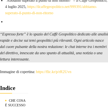
“Abbiamo superato il punto di non ritorno?” –
Il Caffè Geopolitico
,
4 luglio 2025,
https://ilcaffegeopolitico.net/999391/abbiamo-
superato-il-punto-di-non-ritorno
“Espresso forte” è lo spazio del Caffè Geopolitico dedicato alle analisi
rapide e decise sui temi geopolitici più rilevanti. Ogni articolo nasce
dal cuore pulsante della nostra redazione: le chat interne tra i membri
del direttivo, innescate da uno spunto di attualità, una notizia o una
lettura interessante.
Immagine di copertina:
https://flic.kr/p/rR2Uvn
Indice
CHE COSA
È SUCCESSO