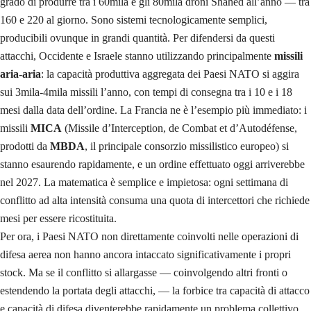
grado di produrre tra i 60mila e gli 80mila droni Shahed all’anno — tra
160 e 220 al giorno. Sono sistemi tecnologicamente semplici,
producibili ovunque in grandi quantità. Per difendersi da questi
attacchi, Occidente e Israele stanno utilizzando principalmente
missili
aria-aria
: la capacità produttiva aggregata dei Paesi NATO si aggira
sui 3mila-4mila missili l’anno, con tempi di consegna tra i 10 e i 18
mesi dalla data dell’ordine. La Francia ne è l’esempio più immediato: i
missili
MICA
(Missile d’Interception, de Combat et d’Autodéfense,
prodotti da
MBDA
, il principale consorzio missilistico europeo) si
stanno esaurendo rapidamente, e un ordine effettuato oggi arriverebbe
nel 2027. La matematica è semplice e impietosa: ogni settimana di
conflitto ad alta intensità consuma una quota di intercettori che richiede
mesi per essere ricostituita.
Per ora, i Paesi NATO non direttamente coinvolti nelle operazioni di
difesa aerea non hanno ancora intaccato significativamente i propri
stock. Ma se il conflitto si allargasse — coinvolgendo altri fronti o
estendendo la portata degli attacchi, — la forbice tra capacità di attacco
e capacità di difesa diventerebbe rapidamente un problema collettivo