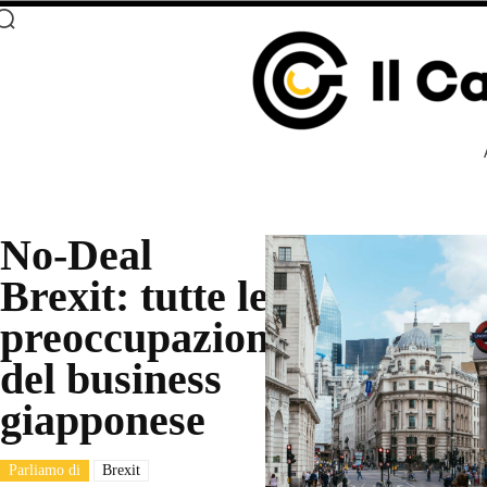
No-Deal
Brexit: tutte le
preoccupazioni
del business
giapponese
Parliamo di
Brexit