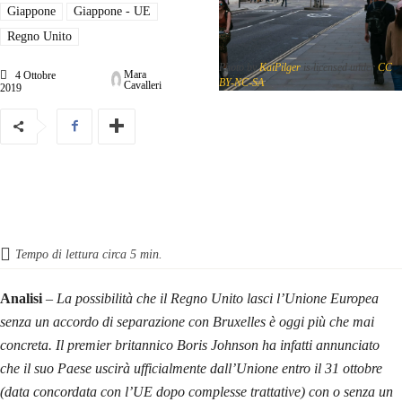
Giappone
Giappone - UE
Regno Unito
Photo by
KaiPilger
is licensed under
CC
Mara
4 Ottobre
BY-NC-SA
Cavalleri
2019
Tempo di lettura circa
5
min.
Analisi
–
La possibilità che il Regno Unito lasci l’Unione Europea
senza un accordo di separazione con Bruxelles è oggi più che mai
concreta. Il premier britannico Boris Johnson ha infatti annunciato
che il suo Paese uscirà ufficialmente dall’Unione entro il 31 ottobre
(data concordata con l’UE dopo complesse trattative) con o senza un