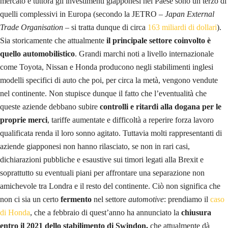
mercato e tuttora gli investimenti giapponesi nel Paese sono un terzo di
quelli complessivi in Europa (secondo la JETRO –
Japan External
Trade Organisation
– si tratta dunque di circa
163 miliardi di dollari
).
Sia storicamente che attualmente
il principale settore coinvolto è
quello automobilistico
. Grandi marchi noti a livello internazionale
come Toyota, Nissan e Honda producono negli stabilimenti inglesi
modelli specifici di auto che poi, per circa la metà, vengono vendute
nel continente. Non stupisce dunque il fatto che l’eventualità che
queste aziende debbano subire
controlli e ritardi alla dogana per le
proprie merci
, tariffe aumentate e difficoltà a reperire forza lavoro
qualificata renda il loro sonno agitato. Tuttavia molti rappresentanti di
aziende giapponesi non hanno rilasciato, se non in rari casi,
dichiarazioni pubbliche e esaustive sui timori legati alla Brexit e
soprattutto su eventuali piani per affrontare una separazione non
amichevole tra Londra e il resto del continente. Ciò non significa che
non ci sia un certo
fermento
nel settore
automotive
: prendiamo il
caso
di Honda
, che a febbraio di quest’anno ha annunciato la
chiusura
entro il 2021 dello stabilimento di Swindon,
che attualmente dà