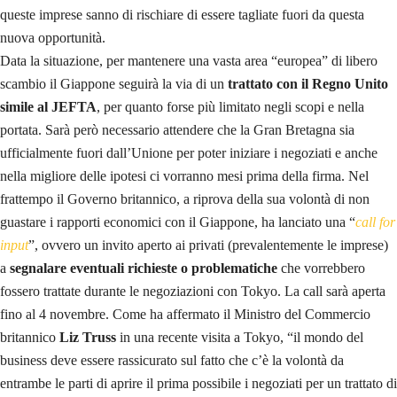
queste imprese sanno di rischiare di essere tagliate fuori da questa
nuova opportunità.
Data la situazione, per mantenere una vasta area “europea” di libero
scambio il Giappone seguirà la via di un
trattato con il Regno Unito
simile al JEFTA
, per quanto forse più limitato negli scopi e nella
portata. Sarà però necessario attendere che la Gran Bretagna sia
ufficialmente fuori dall’Unione per poter iniziare i negoziati e anche
nella migliore delle ipotesi ci vorranno mesi prima della firma. Nel
frattempo il Governo britannico, a riprova della sua volontà di non
guastare i rapporti economici con il Giappone, ha lanciato una “
call for
input
”, ovvero un invito aperto ai privati (prevalentemente le imprese)
a
segnalare eventuali richieste o problematiche
che vorrebbero
fossero trattate durante le negoziazioni con Tokyo. La call sarà aperta
fino al 4 novembre. Come ha affermato il Ministro del Commercio
britannico
Liz Truss
in una recente visita a Tokyo, “il mondo del
business deve essere rassicurato sul fatto che c’è la volontà da
entrambe le parti di aprire il prima possibile i negoziati per un trattato di