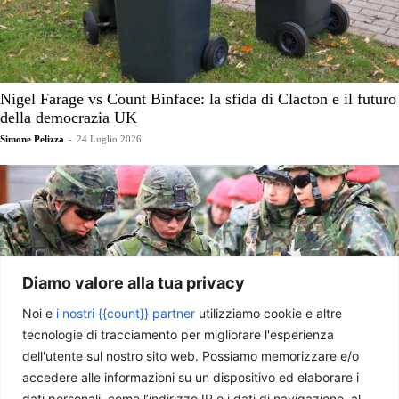
Nigel Farage vs Count Binface: la sfida di Clacton e il futuro
della democrazia UK
Simone Pelizza
-
24 Luglio 2026
Diamo valore alla tua privacy
Noi e
i nostri {{count}} partner
utilizziamo cookie e altre
tecnologie di tracciamento per migliorare l'esperienza
dell'utente sul nostro sito web. Possiamo memorizzare e/o
accedere alle informazioni su un dispositivo ed elaborare i
Giappone: riarmo possibile, ma a quale prezzo?
dati personali, come l’indirizzo IP e i dati di navigazione, al