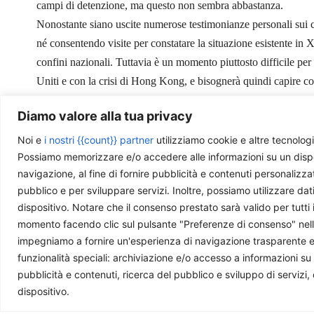
campi di detenzione, ma questo non sembra abbastanza.
Nonostante siano uscite numerose testimonianze personali sui
né consentendo visite per constatare la situazione esistente in
confini nazionali. Tuttavia è un momento piuttosto difficile per l
Uniti e con la crisi di Hong Kong, e bisognerà quindi capire c
internazionale.
Diamo valore alla tua privacy
Noi e
i nostri {{count}} partner
utilizziamo cookie e altre tecnologi
Possiamo memorizzare e/o accedere alle informazioni su un disposit
navigazione, al fine di fornire pubblicità e contenuti personalizza
pubblico e per sviluppare servizi. Inoltre, possiamo utilizzare dat
dispositivo. Notare che il consenso prestato sarà valido per tutti 
Ti piace quello che facciamo?
momento facendo clic sul pulsante "Preferenze di consenso" nella 
impegniamo a fornire un'esperienza di navigazione trasparente e sic
La nostra redazione è composta da giovani professi
funzionalità speciali: archiviazione e/o accesso a informazioni su
questa rivista. Se ti è utile e ti interessa quello che 
pubblicità e contenuti, ricerca del pubblico e sviluppo di servizi,
dispositivo.