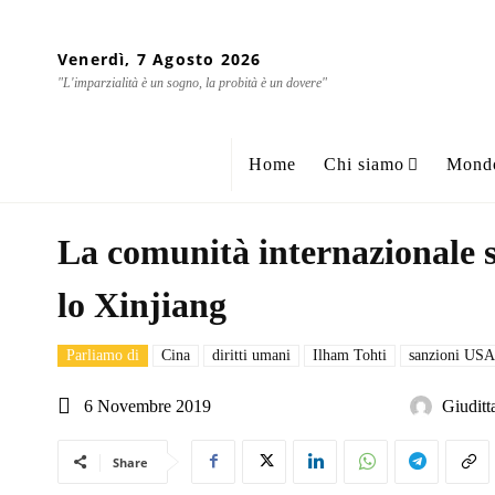
Venerdì, 7 Agosto 2026
"L'imparzialità è un sogno, la probità è un dovere"
Home
Chi siamo
Mond
La comunità internazionale s
lo Xinjiang
Parliamo di
Cina
diritti umani
Ilham Tohti
sanzioni USA
6 Novembre 2019
Giuditt
Share