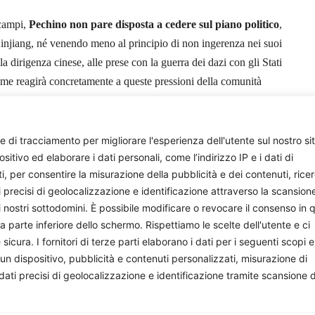
 campi,
Pechino non pare disposta a cedere sul piano politico
,
 Xinjiang, né venendo meno al principio di non ingerenza nei suoi
a dirigenza cinese, alle prese con la guerra dei dazi con gli Stati
ome reagirà concretamente a queste pressioni della comunità
Giuditta Vinai
e di tracciamento per migliorare l'esperienza dell'utente sul nostro si
ivo ed elaborare i dati personali, come l’indirizzo IP e i dati di
ti, per consentire la misurazione della pubblicità e dei contenuti, rice
i precisi di geolocalizzazione e identificazione attraverso la scansion
i nostri sottodomini. È possibile modificare o revocare il consenso in q
parte inferiore dello schermo. Rispettiamo le scelte dell'utente e ci
ura. I fornitori di terze parti elaborano i dati per i seguenti scopi e
onisti e appassionati che si impegnano volontariamente a 
 un dispositivo, pubblicità e contenuti personalizzati, misurazione di
facciamo, sostienici: costa quanto un paio di caffè al mese.
 dati precisi di geolocalizzazione e identificazione tramite scansione 