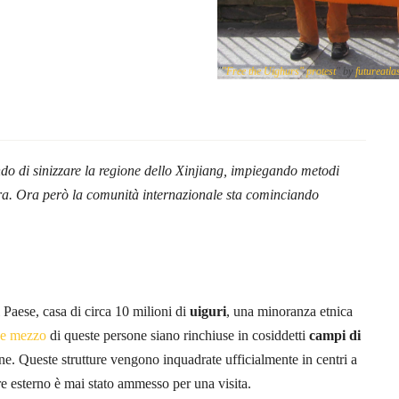
"
"Free the Uighurs" protest
" by
futureatl
do di sinizzare la regione dello Xinjiang, impiegando metodi
ura. Ora però la comunità internazionale sta cominciando
Paese, casa di circa 10 milioni di
uiguri
, una minoranza etnica
 e mezzo
di queste persone siano rinchiuse in cosiddetti
campi di
one. Queste strutture vengono inquadrate ufficialmente in centri a
re esterno è mai stato ammesso per una visita.