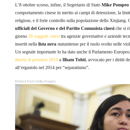
L’8 ottobre scorso, infine, il Segretario di Stato
Mike Pompeo
comportamento cinese in merito ai campi di detenzione, la limitaz
religiose, e il forte controllo sulla popolazione dello Xinjiang.
ufficiali del Governo e del Partito Comunista cinesi
che si ri
giorno
28 soggetti cinesi
tra agenzie governative e aziende tecno
inseriti nella
lista nera
statunitense per il ruolo svolto nelle vio
Un segnale importante lo ha dato anche il Parlamento Europeo, 
libertà di pensiero 2019
a
Ilham Tohti
, avvocato per i diritti 
all’ergastolo nel 2014 per “separatismo”.
Embed from Getty Images