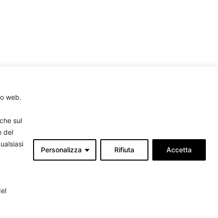
to web.
rche sul
e del
ualsiasi
Personalizza
Rifiuta
Accetta
Associati
produrre
del