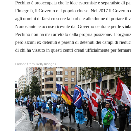
Pechino è preoccupata che le idee estremiste e separatiste di 
l’integrità, il Governo e il popolo cinese. Nel 2017 il Governo 
agli uomini di farsi crescere la barba e alle donne di portare il 
Nonostante le accuse ricevute dal Governo centrale per le
viol
Pechino non ha mai arretrato dalla propria posizione. L’organ
però alcuni ex detenuti e parenti di detenuti dei campi di ried
di chi ha vissuto in questi centri creati ufficialmente per fermare
Embed from Getty Images