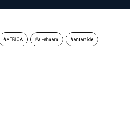
#AFRICA
#al-shaara
#antartide