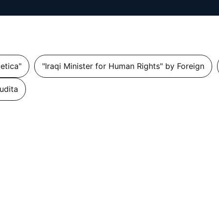
getica"
"Iraqi Minister for Human Rights" by Foreign
udita