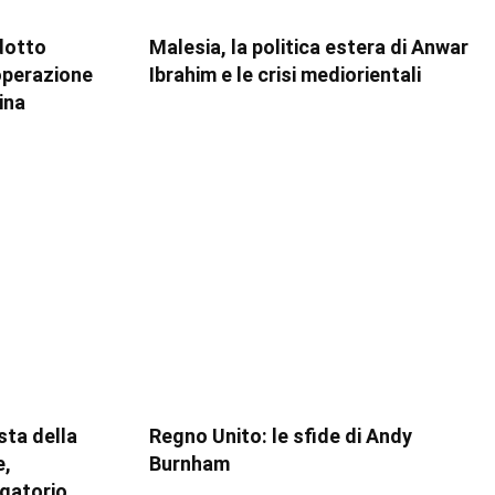
dotto
Malesia, la politica estera di Anwar
ooperazione
Ibrahim e le crisi mediorientali
ina
esta della
Regno Unito: le sfide di Andy
e,
Burnham
igatorio