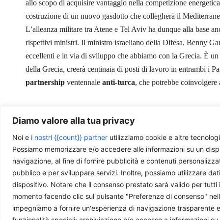
allo scopo di acquisire vantaggio nella competizione energetica. 
costruzione di un nuovo gasdotto che collegherà il Mediterraneo
L’alleanza militare tra Atene e Tel Aviv ha dunque alla base anc
rispettivi ministri. Il ministro israeliano della Difesa, Benny Gan
eccellenti e in via di sviluppo che abbiamo con la Grecia. È un p
della Grecia, creerà centinaia di posti di lavoro in entrambi i 
partnership
ventennale
anti-turca
, che potrebbe coinvolgere a
Diamo valore alla tua privacy
Photo by
lukasbieri
is licensed under
CC BY-NC-SA
Noi e
i nostri {{count}} partner
utilizziamo cookie e altre tecnologi
Possiamo memorizzare e/o accedere alle informazioni su un disposit
navigazione, al fine di fornire pubblicità e contenuti personalizza
pubblico e per sviluppare servizi. Inoltre, possiamo utilizzare dat
dispositivo. Notare che il consenso prestato sarà valido per tutti 
Ti piace quello che facciamo?
momento facendo clic sul pulsante "Preferenze di consenso" nella 
impegniamo a fornire un'esperienza di navigazione trasparente e sic
La nostra redazione è composta da giovani professi
funzionalità speciali: archiviazione e/o accesso a informazioni su