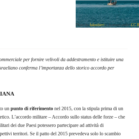
Photo by
lukasbieri
is licensed under
CC B
mmerciale per fornire velivoli da addestramento e istituire una
israeliano conferma l’importanza dello storico accordo per
LIANA
ato un
punto di riferimento
nel 2015, con la stipula prima di un
etico. L’accordo militare – Accordo sullo status delle forze – che
ari dei due Paesi potessero partecipare ad attività di
ttivi territori. Se il patto del 2015 prevedeva solo lo scambio