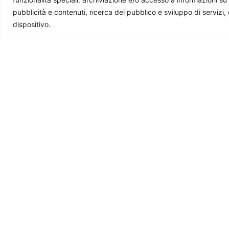
questa rivista. Se ti è utile e ti interessa quello che 
pubblicità e contenuti, ricerca del pubblico e sviluppo di servizi,
dispositivo.
Ti potrebbe interessare
Malesia, la politica estera di Anwar
Israele-Ar
Ibrahim e le crisi mediorientali
rifiutò la 
normalizz
Simone Frusciante
-
30 Luglio 2026
Michele Mares