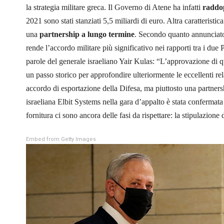
la strategia militare greca. Il Governo di Atene ha infatti
raddop
2021 sono stati stanziati 5,5 miliardi di euro. Altra caratteristi
una
partnership a lungo termine
. Secondo quanto annunciato 
rende l’accordo militare più significativo nei rapporti tra i du
parole del generale israeliano Yair Kulas: “L’approvazione di qu
un passo storico per approfondire ulteriormente le eccellenti rel
accordo di esportazione della Difesa, ma piuttosto una partnersh
israeliana Elbit Systems nella gara d’appalto è stata confermata
fornitura ci sono ancora delle fasi da rispettare: la stipulazione 
Embed from Getty Images