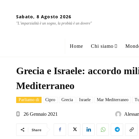
Sabato, 8 Agosto 2026
"L'imparzialità è un sogno, la probità è un dovere"
Home
Chi siamo
Mond
Grecia e Israele: accordo mili
Mediterraneo
Parliamo di
Cipro
Grecia
Israele
Mar Mediterraneo
Tu
26 Gennaio 2021
Alessan
Share