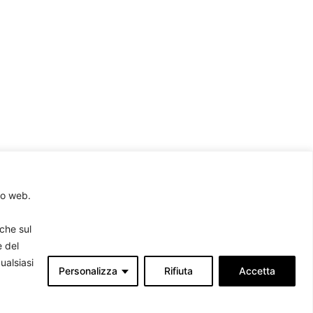
to web.
rche sul
e del
ualsiasi
Personalizza
Rifiuta
Accetta
Associati
produrre