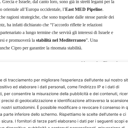
Grecia e Israele, dal canto loro, sono già in stretti legami per la
 orientale all’Europa occidentale, l’
East MED Pipeline
.
he ragioni strategiche, che sono trapelate dalle stesse parole dei
tz, ha infatti dichiarato che “l’accordo riflette le relazioni
artenariato a lungo termine che servirà gli interessi di Israele e
Paesi e promuoverà la
stabilità nel Mediterraneo
”. Una
nche Cipro per garantire la rinomata stabilità.
Alessandra Fiorani
e di tracciamento per migliorare l'esperienza dell'utente sul nostro si
ivo ed elaborare i dati personali, come l’indirizzo IP e i dati di
ti, per consentire la misurazione della pubblicità e dei contenuti, rice
i precisi di geolocalizzazione e identificazione attraverso la scansion
i nostri sottodomini. È possibile modificare o revocare il consenso in q
parte inferiore dello schermo. Rispettiamo le scelte dell'utente e ci
ura. I fornitori di terze parti elaborano i dati per i seguenti scopi e
onisti e appassionati che si impegnano volontariamente a 
 un dispositivo, pubblicità e contenuti personalizzati, misurazione di