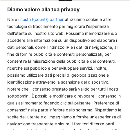
Diamo valore alla tua privacy
Noi e
i nostri {{count}} partner
utilizziamo cookie e altre
tecnologie di tracciamento per migliorare l'esperienza
dell'utente sul nostro sito web. Possiamo memorizzare e/o
accedere alle informazioni su un dispositivo ed elaborare i
dati personali, come l’indirizzo IP e i dati di navigazione, al
Chi siamo
fine di fornire pubblicità e contenuti personalizzati, per
consentire la misurazione della pubblicità e dei contenuti,
ricerche sul pubblico e per sviluppare servizi. Inoltre,
Il Caffè Geopolitico è una Associazione di Promozione Sociale. Dal
possiamo utilizzare dati precisi di geolocalizzazione e
2009 parliamo di politica internazionale, per diffondere una
identificazione attraverso la scansione del dispositivo.
conoscenza accessibile e aggiornata delle dinamiche geopolitiche che
Notare che il consenso prestato sarà valido per tutti i nostri
segnano il mondo che ci circonda.
sottodomini. È possibile modificare o revocare il consenso in
C.F./P.IVA 11078490965 - Testata giornalistica registrata presso il
qualsiasi momento facendo clic sul pulsante "Preferenze di
Tribunale di Milano aut. n.398 del 10/12/2013 - ISSN 2384-9975
consenso" nella parte inferiore dello schermo. Rispettiamo le
Scrivici:
redazione@ilcaffegeopolitico.net
scelte dell'utente e ci impegniamo a fornire un'esperienza di
navigazione trasparente e sicura. I fornitori di terze parti