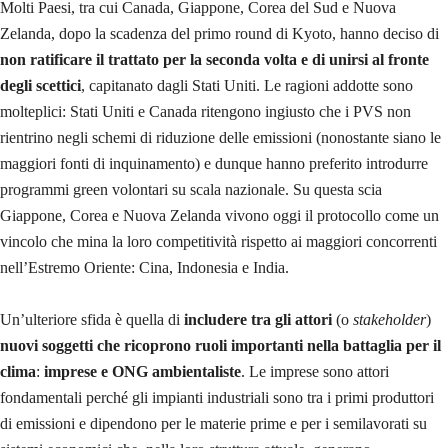
Molti Paesi, tra cui Canada, Giappone, Corea del Sud e Nuova
Zelanda, dopo la scadenza del primo round di Kyoto, hanno deciso di
non ratificare il trattato per la seconda volta e di unirsi al fronte
degli scettici
, capitanato dagli Stati Uniti. Le ragioni addotte sono
molteplici: Stati Uniti e Canada ritengono ingiusto che i PVS non
rientrino negli schemi di riduzione delle emissioni (nonostante siano le
maggiori fonti di inquinamento) e dunque hanno preferito introdurre
programmi green volontari su scala nazionale. Su questa scia
Giappone, Corea e Nuova Zelanda vivono oggi il protocollo come un
vincolo che mina la loro competitività rispetto ai maggiori concorrenti
nell’Estremo Oriente: Cina, Indonesia e India.
Un’ulteriore sfida è quella di
includere tra gli attori
(o
stakeholder
)
nuovi soggetti che ricoprono ruoli importanti nella battaglia per il
clima
:
imprese e ONG ambientaliste
. Le imprese sono attori
fondamentali perché gli impianti industriali sono tra i primi produttori
di emissioni e dipendono per le materie prime e per i semilavorati su