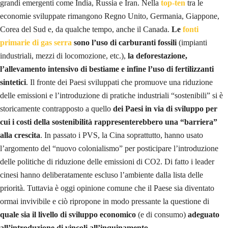
grandi emergenti come India, Russia e Iran. Nella
top-ten
tra le
economie sviluppate rimangono Regno Unito, Germania, Giappone,
Corea del Sud e, da qualche tempo, anche il Canada.
Le
fonti
primarie di gas serra
sono l’uso di carburanti fossili
(impianti
industriali, mezzi di locomozione, etc.),
la deforestazione,
l’allevamento intensivo di bestiame e infine l’uso di fertilizzanti
sintetici
. Il fronte dei Paesi sviluppati che promuove una riduzione
delle emissioni e l’introduzione di pratiche industriali “sostenibili” si è
storicamente contrapposto a quello
dei Paesi in via di sviluppo per
cui i costi della sostenibilità rappresenterebbero una “barriera”
alla crescita
. In passato i PVS, la Cina soprattutto, hanno usato
l’argomento del “nuovo colonialismo” per posticipare l’introduzione
delle politiche di riduzione delle emissioni di CO2. Di fatto i leader
cinesi hanno deliberatamente escluso l’ambiente dalla lista delle
priorità. Tuttavia è oggi opinione comune che il Paese sia diventato
ormai invivibile e ciò ripropone in modo pressante la questione di
quale sia il livello di sviluppo economico
(e di consumo)
adeguato
all’introduzione di vincoli all’inquinamento
.