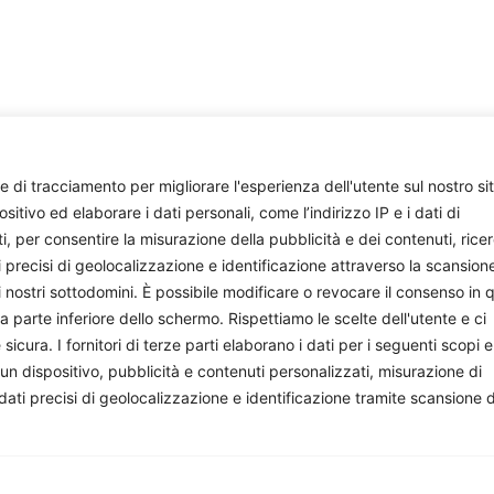
e di tracciamento per migliorare l'esperienza dell'utente sul nostro si
ivo ed elaborare i dati personali, come l’indirizzo IP e i dati di
ti, per consentire la misurazione della pubblicità e dei contenuti, rice
i precisi di geolocalizzazione e identificazione attraverso la scansion
i nostri sottodomini. È possibile modificare o revocare il consenso in q
parte inferiore dello schermo. Rispettiamo le scelte dell'utente e ci
ura. I fornitori di terze parti elaborano i dati per i seguenti scopi e
onisti e appassionati che si impegnano volontariamente a 
 un dispositivo, pubblicità e contenuti personalizzati, misurazione di
facciamo, sostienici: costa quanto un paio di caffè al mese.
 dati precisi di geolocalizzazione e identificazione tramite scansione 