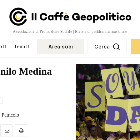
Associazione di Promozione Sociale | Rivista di politica internazionale
Cerca
Area soci
o
Temi
anilo Medina
a
 Patricolo