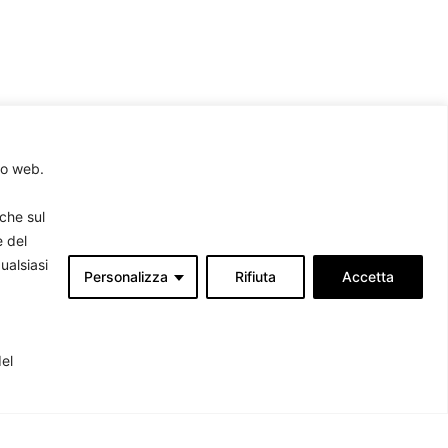
to web.
rche sul
e del
ualsiasi
Personalizza
Rifiuta
Accetta
Associati
produrre
del