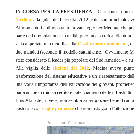
IN CORSA PER LA PRESIDENZA
– Otto sono i nomi ca
Medina
, alla guida del Paese dal 2012, e del suo principale av
Al momento i dati mostrano un vantaggio per Medina, che pu
parte della popolazione. In realtà, però, una sua ricandidatura
stata apportata una modifica alla
Costituzione dominicana
, c
due mandati (secondo il modello statunitense). Ovviamente Me
stato considerato il leader più popolare del Sud America – e su 
Alla vigilia delle
elezioni del 2012
, Medina aveva punta
trasformazione del sistema
educativo
e un riassestamento dell
una volta l’importanza dell’educazione dei giovani, promette
parla anche di
microcredito
e potenziamento delle infrastruttu
Luis Abinader, invece, non sembra saper giocare bene il ruolo
costosa e con
vaghe promesse
che non distolgono l’attenzion
Embed from Getty Images