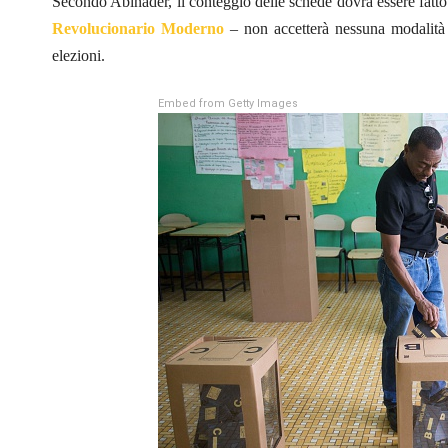
Secondo Abinader, il conteggio delle schede dovrà essere fatto
Revolucionario Moderno
– non accetterà nessuna modalità d
elezioni.
Embed from Getty Images