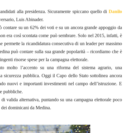
ndidati alla presidenza. Sicuramente spiccano quello di
Danilo
versario, Luis Abinader.
ò contare su un 62% dei voti e su un ancora grande appoggio da
 non era così scontata come può sembrare. Solo nel 2015, infatti, è
he permette la ricandidatura consecutiva di un leader per massimo
dina può contare sulla sua grande popolarità – ricordiamo che è
ingenti risorse spese per la campagna elettorale.
to molto l’accento su una riforma del sistema agrario, una
a sicurezza pubblica. Oggi il Capo dello Stato sottolinea ancora
ndo nuovi e importanti investimenti nel campo dell’istruzione. E
re pubbliche.
 di valida alternativa, puntando su una campagna elettorale poco
e dei dominicani da Medina.