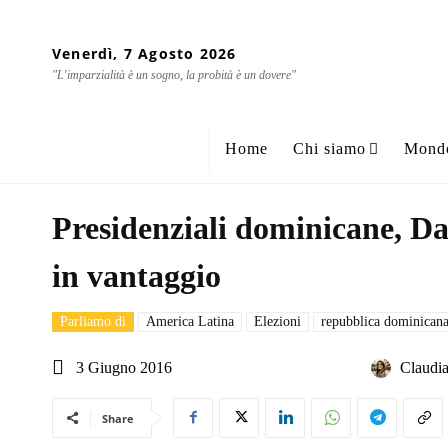
Venerdì, 7 Agosto 2026
"L'imparzialità è un sogno, la probità è un dovere"
Home
Chi siamo
Mond
Presidenziali dominicane, D
in vantaggio
Parliamo di
America Latina
Elezioni
repubblica dominican
3 Giugno 2016
Claudia
Share