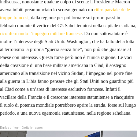
indiscussa, nonostante qualche colpo di scena: il Presidente Macron
aveva infatti preannunciato lo scorso gennaio un
ritiro parziale delle
truppe francesi
, dalla regione per poi tornare sui propri passi in
febbraio durante il vertice del G5 Sahel tenutosi nella capitale ciadiana,
riconfermando l’impegno militare francese
. Da non sottovalutare è
inoltre l’interesse degli Stati Uniti. Washington, che ha fatto della lotta
al terrorismo la propria “guerra senza fine”, non può che guardare al
Paese con interesse. Questa forse però non è l’unica ragione. Le voci
della creazione di una base militare americana in Ciad, il sostegno
americano alla transizione nel vicino Sudan, l’impegno nel porre fine
alla guerra in Libia fanno pensare che gli Stati Uniti non guardino più
al Ciad come a un’area di interesse esclusivo francese. Infatti il
vacillare della Francia e il crescente interesse statunitense a riacquisire
il ruolo di potenza mondiale potrebbero aprire la strada, forse sul lungo
periodo, a una nuova egemonia statunitense, nella regione saheliana.
Embed from Getty Images