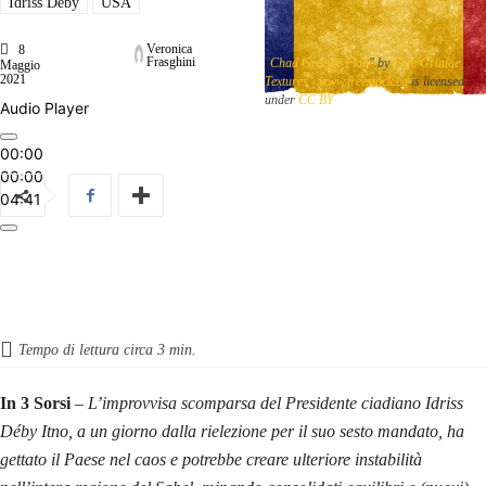
Idriss Déby
USA
Veronica
8
Frasghini
"
Chad Grunge Flag
" by
Free Grunge
Maggio
2021
Textures - www.freestock.ca
is licensed
under
CC BY
Audio Player
00:00
00:00
04:41
Tempo di lettura circa
3
min.
In 3 Sorsi
–
L’improvvisa scomparsa del Presidente ciadiano Idriss
Déby Itno, a un giorno dalla rielezione per il suo sesto mandato, ha
gettato il Paese nel caos e potrebbe creare ulteriore instabilità