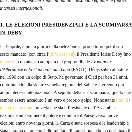
nell’intera regione del Sahel, minando consolidati equilibri e (nuovi)
interessi internazionali.
1. LE ELEZIONI PRESIDENZIALI E LA SCOMPARSA
DI DÉBY
Il 19 aprile, a pochi giorni dalla rielezione al primo turno per il suo
sesto mandato (con circa l’
80% dei voti
), il Presidente Idriss Déby Itno
è morto
in un attacco ad opera del gruppo ribelle
Front pour
l’Alternance et la Concorde au Tchad
(FACT). Déby, salito al potere
nel 1990 con un colpo di Stato, ha governato il Ciad per ben 31 anni,
contribuendo alla sicurezza nella regione del Sahel e favorendo più
ampi interessi internazionali. A seguito della sua scomparsa, quello che
sembra essere accaduto è un vero e proprio golpe. Nonostante
l’art. 81
della Costituzione
preveda che sia il Presidente dell’Assemblea
nazionale ad assumere il potere e condurre il Paese verso nuove
elezioni entro novanta giorni, la Carta è stata sospesa e la leadership è
stata assunta da un consiglio militare di transizione, che ha designato il