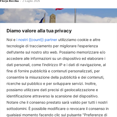
Florjn Recchia
-
2 Luglio 2026
Diamo valore alla tua privacy
Noi e
i nostri {{count}} partner
utilizziamo cookie e altre
tecnologie di tracciamento per migliorare l'esperienza
dell'utente sul nostro sito web. Possiamo memorizzare e/o
accedere alle informazioni su un dispositivo ed elaborare i
dati personali, come l’indirizzo IP e i dati di navigazione, al
fine di fornire pubblicità e contenuti personalizzati, per
Le Filippine si preparano al processo di impeachment contro
Sara Duterte
consentire la misurazione della pubblicità e dei contenuti,
ricerche sul pubblico e per sviluppare servizi. Inoltre,
Simone Frusciante
-
24 Giugno 2026
possiamo utilizzare dati precisi di geolocalizzazione e
identificazione attraverso la scansione del dispositivo.
Notare che il consenso prestato sarà valido per tutti i nostri
sottodomini. È possibile modificare o revocare il consenso in
qualsiasi momento facendo clic sul pulsante "Preferenze di