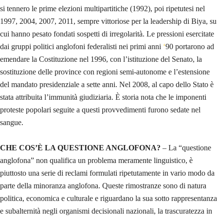
si tennero le prime elezioni multipartitiche (1992), poi ripetutesi nel
1997, 2004, 2007, 2011, sempre vittoriose per la leadership di Biya, su
cui hanno pesato fondati sospetti di irregolarità. Le pressioni esercitate
dai gruppi politici anglofoni federalisti nei primi anni
‘
90 portarono ad
emendare la Costituzione nel 1996, con l’istituzione del Senato, la
sostituzione delle province con regioni semi-autonome e l’estensione
del mandato presidenziale a sette anni. Nel 2008, al capo dello Stato è
stata attribuita l’immunità giudiziaria. È storia nota che le imponenti
proteste popolari seguite a questi provvedimenti furono sedate nel
sangue.
CHE COS’È LA QUESTIONE ANGLOFONA?
– La “questione
anglofona” non qualifica un problema meramente linguistico, è
piuttosto una serie di reclami formulati ripetutamente in vario modo da
parte della minoranza anglofona. Queste rimostranze sono di natura
politica, economica e culturale e riguardano la sua sotto rappresentanza
e subalternità negli organismi decisionali nazionali, la trascuratezza in