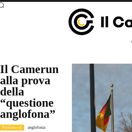
Il Camerun
alla prova
della
“questione
anglofona”
Parliamo di
anglofonia