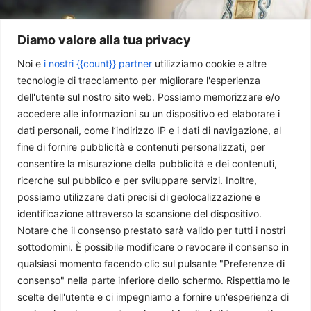
Diamo valore alla tua privacy
Noi e
i nostri {{count}} partner
utilizziamo cookie e altre
La visita di Papa Leone in Africa
tecnologie di tracciamento per migliorare l'esperienza
Giovanni Tosi
-
7 Maggio 2026
dell'utente sul nostro sito web. Possiamo memorizzare e/o
accedere alle informazioni su un dispositivo ed elaborare i
dati personali, come l’indirizzo IP e i dati di navigazione, al
fine di fornire pubblicità e contenuti personalizzati, per
consentire la misurazione della pubblicità e dei contenuti,
ricerche sul pubblico e per sviluppare servizi. Inoltre,
possiamo utilizzare dati precisi di geolocalizzazione e
identificazione attraverso la scansione del dispositivo.
Notare che il consenso prestato sarà valido per tutti i nostri
sottodomini. È possibile modificare o revocare il consenso in
qualsiasi momento facendo clic sul pulsante "Preferenze di
consenso" nella parte inferiore dello schermo. Rispettiamo le
L’Africa al Mondiale 2026 e la geopolitica del calcio
scelte dell'utente e ci impegniamo a fornire un'esperienza di
Giovanni Tosi
-
28 Novembre 2025