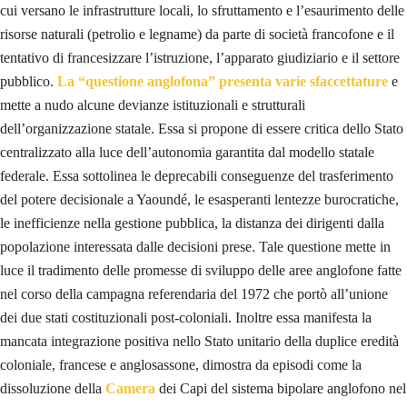
cui versano le infrastrutture locali, lo sfruttamento e l’esaurimento delle
risorse naturali (petrolio e legname) da parte di società francofone e il
tentativo di francesizzare l’istruzione, l’apparato giudiziario e il settore
pubblico.
La “questione anglofona” presenta varie sfaccettature
e
mette a nudo alcune devianze istituzionali e strutturali
dell’organizzazione statale. Essa si propone di essere critica dello Stato
centralizzato alla luce dell’autonomia garantita dal modello statale
federale. Essa sottolinea le deprecabili conseguenze del trasferimento
del potere decisionale a Yaoundé, le esasperanti lentezze burocratiche,
le inefficienze nella gestione pubblica, la distanza dei dirigenti dalla
popolazione interessata dalle decisioni prese. Tale questione mette in
luce il tradimento delle promesse di sviluppo delle aree anglofone fatte
nel corso della campagna referendaria del 1972 che portò all’unione
dei due stati costituzionali post-coloniali. Inoltre essa manifesta la
mancata integrazione positiva nello Stato unitario della duplice eredità
coloniale, francese e anglosassone, dimostra da episodi come la
dissoluzione della
Camera
dei Capi del sistema bipolare anglofono nel