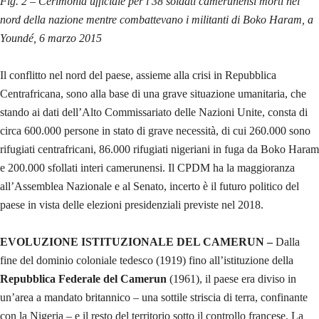
Fig. 2 – Cerimonia ufficiale per i 38 soldati camerunensi morti nel
nord della nazione mentre combattevano i militanti di Boko Haram, a
Youndé, 6 marzo 2015
Il conflitto nel nord del paese, assieme alla crisi in Repubblica
Centrafricana, sono alla base di una grave situazione umanitaria, che
stando ai dati dell’Alto Commissariato delle Nazioni Unite, consta di
circa 600.000 persone in stato di grave necessità, di cui 260.000 sono
rifugiati centrafricani, 86.000 rifugiati nigeriani in fuga da Boko Haram
e 200.000 sfollati interi camerunensi. Il CPDM ha la maggioranza
all’Assemblea Nazionale e al Senato, incerto è il futuro politico del
paese in vista delle elezioni presidenziali previste nel 2018.
EVOLUZIONE ISTITUZIONALE DEL CAMERUN –
Dalla
fine del dominio coloniale tedesco (1919) fino all’istituzione della
Repubblica Federale del Camerun
(1961), il paese era diviso in
un’area a mandato britannico – una sottile striscia di terra, confinante
con la Nigeria – e il resto del territorio sotto il controllo francese. La