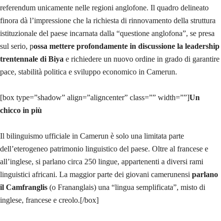
referendum unicamente nelle regioni anglofone. Il quadro delineato
finora dà l’impressione che la richiesta di rinnovamento della struttura
istituzionale del paese incarnata dalla “questione anglofona”, se presa
sul serio, p
ossa mettere profondamente in discussione la leadership
trentennale di Biya
e richiedere un nuovo ordine in grado di garantire
pace, stabilità politica e sviluppo economico in Camerun.
[box type=”shadow” align=”aligncenter” class=”” width=””]
Un
chicco in più
Il bilinguismo ufficiale in Camerun è solo una limitata parte
dell’eterogeneo patrimonio linguistico del paese. Oltre al francese e
all’inglese, si parlano circa 250 lingue, appartenenti a diversi rami
linguistici africani. La maggior parte dei giovani camerunensi
parlano
il Camfranglis
(o Frananglais) una “lingua semplificata”, misto di
inglese, francese e creolo.[/box]