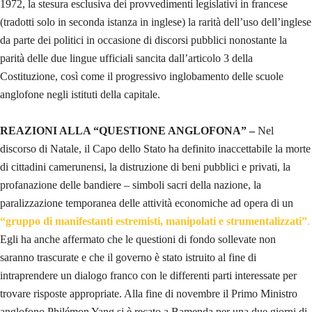
1972, la stesura esclusiva dei provvedimenti legislativi in francese
(tradotti solo in seconda istanza in inglese) la rarità dell’uso dell’inglese
da parte dei politici in occasione di discorsi pubblici nonostante la
parità delle due lingue ufficiali sancita dall’articolo 3 della
Costituzione, così come il progressivo inglobamento delle scuole
anglofone negli istituti della capitale.
REAZIONI ALLA “QUESTIONE ANGLOFONA” –
Nel
discorso di Natale, il Capo dello Stato ha definito inaccettabile la morte
di cittadini camerunensi, la distruzione di beni pubblici e privati, la
profanazione delle bandiere – simboli sacri della nazione, la
paralizzazione temporanea delle attività economiche ad opera di un
“gruppo di manifestanti estremisti, manipolati e strumentalizzati”
.
Egli ha anche affermato che le questioni di fondo sollevate non
saranno trascurate e che il governo è stato istruito al fine di
intraprendere un dialogo franco con le differenti parti interessate per
trovare risposte appropriate. Alla fine di novembre il Primo Ministro
anglofono Philémon Yang si è recato a Bamenda per una due giorni di