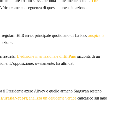
 in un’area da lui stesso definita “attivamente ostile”.
The
 Africa come conseguenza di questa nuova situazione.
irregolari.
El Diario
, principale quotidiano di La Paz,
auspica la
tuazione.
Venezuela
.
L’edizione internazionale di
El Pais
racconta di un
ione. L’opposizione, ovviamente, ha altri dati.
 Ma il Presidente azero Aliyev e quello armeno Sargsyan restano
.
EurasiaNet.org
analizza un deludente vertice
caucasico sul lago