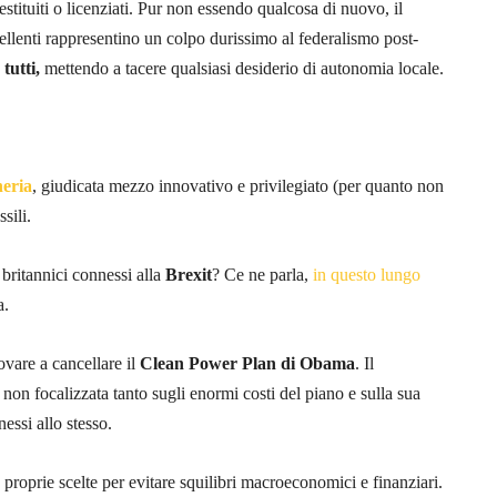
estituiti o licenziati. Pur non essendo qualcosa di nuovo, il
ellenti rappresentino un colpo durissimo al federalismo post-
tutti,
mettendo a tacere qualsiasi desiderio di autonomia locale.
neria
, giudicata mezzo innovativo e privilegiato (per quanto non
sili.
britannici connessi alla
Brexit
? Ce ne parla,
in questo lungo
a.
ovare a cancellare il
Clean Power Plan di Obama
. Il
, non focalizzata tanto sugli enormi costi del piano e sulla sua
essi allo stesso.
proprie scelte per evitare squilibri macroeconomici e finanziari.