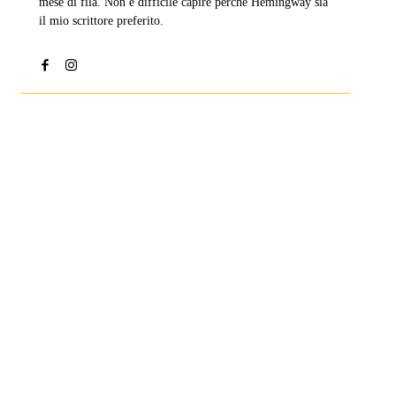
mese di fila. Non è difficile capire perché Hemingway sia
il mio scrittore preferito.