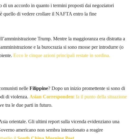
o di un accordo in quanto i termini proposti dai negoziatori
 è quello di vedere crollare il NAFTA entro la fine
ell’amministrazione Trump. Mentre la maggioranza era distratta a
l’amministrazione e la burocrazia si sono mosse per introdurre (o
mbiente.
Ecco le cinque azioni principali restate in sordina.
 comunisti nelle
Filippine
? Dopo un inizio promettente si sono di
odi di violenza.
Asian Corresponden
t fa il punto della situazione
ve tra le due parti in futuro.
Asia orientale. Gli ultimi report sulla vicenda evidenziano una
l Governo americano non sembra intenzionato a reagire
ttaglio il
South China Morning Post.