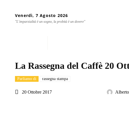
Venerdì, 7 Agosto 2026
"L'imparzialità è un sogno, la probità è un dovere"
Home
Chi siamo
Mondo
La Rassegna del Caffè 20 Ot
Parliamo di
rassegna stampa
20 Ottobre 2017
Albert
Share