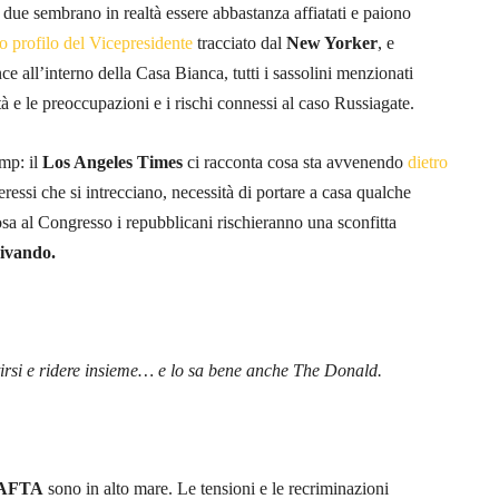
 due sembrano in realtà essere abbastanza affiatati e paiono
o profilo del Vicepresidente
tracciato dal
New Yorker
, e
ce all’interno della Casa Bianca, tutti i sassolini menzionati
tà e le preoccupazioni e i rischi connessi al caso Russiagate.
mp: il
Los Angeles Times
ci racconta cosa sta avvenendo
dietro
teressi che si intrecciano, necessità di portare a casa qualche
sa al Congresso i repubblicani rischieranno una sconfitta
rivando.
tirsi e ridere insieme… e lo sa bene anche The Donald.
 NAFTA
sono in alto mare. Le tensioni e le recriminazioni