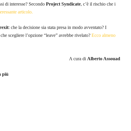
assi di interesse? Secondo
Project Syndicate
, c’è il rischio che i
eressante articolo.
rexit
: che la decisione sia stata presa i
n modo avventato? I
ite che scegliere l’opzione “leave” avrebbe rivelato?
Ecco almeno
A cura di
Alberto Assouad
n più