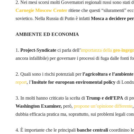
2. Nei mesi scorsi molti Governatori regionali russi sono stati d
Carnegie Moscow Center
ritiene che questi “siluramenti” ecc
sovietico. Nella Russia di Putin è infatti
Mosca a decidere per 
AMBIENTE ED ECONOMIA
1.
Project-Syndicate
ci parla dell’
importanza della
geo-ingeg
ancora infallibile) per governare i processi di fuga dalle fonti fos
2. Quali sono i rischi potenziali per
l’agricoltura e l’ambiente
report
, l’
Insitute for european enviromental policy
di Londr
3. In molti hanno criticato la scelta di
Trump e dell’EPA
di pr
Washington Examiner,
però,
propone un’opinione differente
dubbia efficacia pratica ma, soprattutto, sui problemi legali conn
4. È importante che le principali
banche centrali
coordinino le 