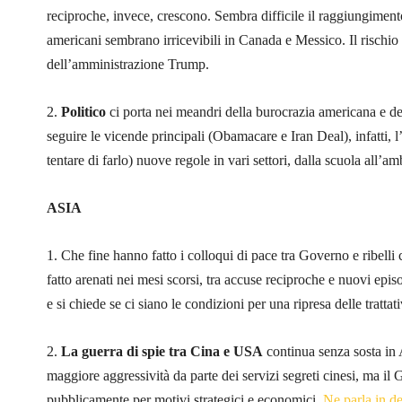
reciproche, invece, crescono. Sembra difficile il raggiungiment
americani sembrano irricevibili in Canada e Messico. Il rischio
dell’amministrazione Trump.
2.
Politico
ci porta nei meandri della burocrazia americana e d
seguire le vicende principali (Obamacare e Iran Deal), infatti, 
tentare di farlo) nuove regole in vari settori, dalla scuola all’a
ASIA
1. Che fine hanno fatto i colloqui di pace tra Governo e ribelli
fatto arenati nei mesi scorsi, tra accuse reciproche e nuovi epis
e si chiede se ci siano le condizioni per una ripresa delle trattati
2.
La guerra di spie tra Cina e USA
continua senza sosta in 
maggiore aggressività da parte dei servizi segreti cinesi, ma i
pubblicamente per motivi strategici e economici.
Ne parla in de