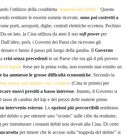
ardo l’utilizzo della cosiddetta
“trappola del debito.”
Questa
tendo restituire le enormi somme ricevute,
sono poi costretti a
ome porti, aeroporti, dighe, centrali elettriche eccetera. Pechino
 Da un lato, la Cina utilizza da anni il suo
soft power
per
i. Dall’altro, però, i Governi dei Paesi che ricevono gli
di denaro e fanno il passo più lungo della gamba. Il
Governo
na
crisi senza precedenti
in un Paese che era già il più povero
ro il regime
forse per la prima volta, non essendo mai esistito un
e ha ammesso le grosse difficoltà economiche
. Secondo la
ima mossa sarà trattare con i creditori
(Cina in primis) per
rcare nuovi prestiti a basso interesse
. Intanto, il Governo si
el tasso di cambio del kip e dei prezzi delle materie prime.
un intervento esterno
. Le
opzioni più percorribili
sembrano
del debito o per ottenere uno “sconto” sulle cifre da restituire,
r ristrutturare i restanti debiti non dovuti alla Cina. Di certo
bancarotta
per timore che le accuse sulla “trappola del debito” si