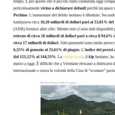
tempo. È per questo che il piccolo Stato comunista oggi compare 
pericolosamente
vicino a dichiarare default
perché incapace di
Pechino
. L’ammontare del debito laotiano è dibattuto. Second
totalizzava circa
10,20 miliardi di dollari pari al 53,81% de
(ADB) fornisce altre cifre. Mentre non ci sono dati disponibili
esterno di circa 18 miliardi di dollari pari a circa il 94,6%
circa 17 miliardi di dollari
. Altri parametri sono molto preocc
6,25% di gennaio al 23,61% di giugno
. L’
indice dei prezzi
dal 121,12% al 144,53%
. La
valuta locale
, il
kip
laotiano, ha
marzo a oggi. È difficile che a Vientiane riescano a districarsi
internazionale o senza la volontà della Cina di “scontare” parzia
Embed from Getty Images