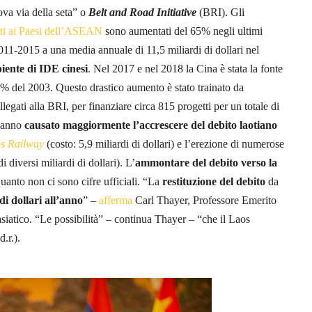
uova via della seta” o
Belt and Road Initiative
(BRI). Gli
nati ai Paesi dell’ASEAN
sono aumentati del 65% negli ultimi
2011-2015 a una media annuale di 11,5 miliardi di dollari nel
iente di IDE cinesi
. Nel 2017 e nel 2018 la Cina è stata la fonte
5% del 2003. Questo drastico aumento è stato trainato da
llegati alla BRI, per finanziare circa 815 progetti per un totale di
 hanno
causato maggiormente l’accrescere del debito laotiano
s Railway
(costo: 5,9 miliardi di dollari) e l’erezione di numerose
 diversi miliardi di dollari). L’
ammontare del debito verso la
quanto non ci sono cifre ufficiali. “La
restituzione del debito
da
di dollari all’anno
” –
afferma
Carl Thayer, Professore Emerito
siatico. “Le possibilità” – continua Thayer – “che il Laos
d.r.).