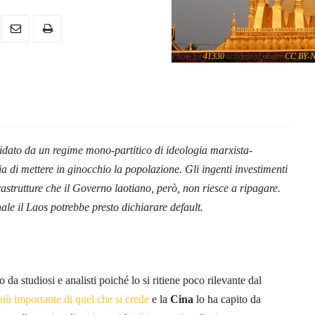
Photo by
41330
is licensed under
CC BY-
.
uidato da un regime mono-partitico di ideologia marxista-
chia di mettere in ginocchio la popolazione. Gli ingenti investimenti
astrutture che il Governo laotiano, però, non riesce a ripagare.
le il Laos potrebbe presto dichiarare default.
 da studiosi e analisti poiché lo si ritiene poco rilevante dal
più importante di quel che si crede
e la
Cina
lo ha capito da