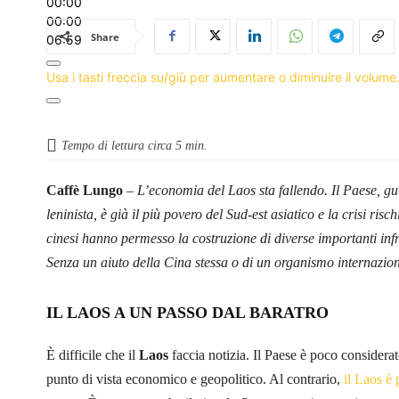
00:00
00:00
Share
06:59
Usa i tasti freccia su/giù per aumentare o diminuire il volume
Tempo di lettura circa
5
min.
Caffè Lungo
–
L’economia del Laos sta fallendo. Il Paese, g
leninista, è già il più povero del Sud-est asiatico e la crisi ris
cinesi hanno permesso la costruzione di diverse importanti infr
Senza un aiuto della Cina stessa o di un organismo internaziona
IL LAOS A UN PASSO DAL BARATRO
È difficile che il
Laos
faccia notizia. Il Paese è poco considerato
punto di vista economico e geopolitico. Al contrario,
il Laos è 