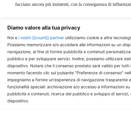
facciano ancora più insistenti, con la conseguenza di influenzar
Diamo valore alla tua privacy
Photo by
41330
is licensed under
CC BY-NC-SA
Noi e
i nostri {{count}} partner
utilizziamo cookie e altre tecnologi
Possiamo memorizzare e/o accedere alle informazioni su un disposit
navigazione, al fine di fornire pubblicità e contenuti personalizza
pubblico e per sviluppare servizi. Inoltre, possiamo utilizzare dat
dispositivo. Notare che il consenso prestato sarà valido per tutti 
Ti piace quello che facciamo?
momento facendo clic sul pulsante "Preferenze di consenso" nella 
impegniamo a fornire un'esperienza di navigazione trasparente e sic
La nostra redazione è composta da giovani professi
funzionalità speciali: archiviazione e/o accesso a informazioni su
questa rivista. Se ti è utile e ti interessa quello che 
pubblicità e contenuti, ricerca del pubblico e sviluppo di servizi,
dispositivo.
Ti potrebbe interessare