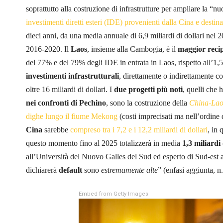
soprattutto alla costruzione di infrastrutture per ampliare la “n
investimenti diretti esteri (IDE) provenienti dalla Cina e desti
dieci anni, da una media annuale di 6,9 miliardi di dollari nel 
2016-2020. Il
Laos
, insieme alla Cambogia, è il
maggior recip
del 77% e del 79% degli IDE in entrata in Laos, rispetto all’1,
investimenti infrastrutturali
, direttamente o indirettamente co
oltre 16 miliardi di dollari. I
due progetti più noti
, quelli che
nei confronti di Pechino
, sono la costruzione della
China-Lao
dighe lungo il fiume Mekong
(costi imprecisati ma nell’ordine di
Cina
sarebbe
compreso tra i 7,2 e i 12,2 miliardi di dollari
, in 
questo momento fino al 2025 totalizzerà in media
1,3 miliardi 
all’Università del Nuovo Galles del Sud ed esperto di Sud-est a
dichiarerà
default
sono
estremamente alte
” (enfasi aggiunta, n.
Embed from Getty Images