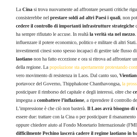
La
Cina
si trova nuovamente ad affrontare pesanti critiche rigu
consisterebbe nel
prestare soldi ad altri Paesi i quali
, non po
cedere il controllo di importanti infrastrutture strategiche
c
ha sempre rifiutato le accuse. In realtà
la verità sta nel mezzo
.
influenzare il potere economico, politico e militare di altri Stat
investimenti cinesi sono spesso incapaci di gestire tale flusso 
laotiano
non ha fatto eccezione e ora si ritrova ad affrontare u
della regione. La
popolazione sta apertamente protestando cont
vero movimento di resistenza in Laos. Dal canto suo,
Vientian
portavoce del Governo, Thipphakone Chanthavongsa,
la pross
posticipare il rimborso del capitale e degli interessi, oltre che
ce
impegna a
combattere l’inflazione
, a riprendere il controllo d
L’impressione è che ciò non basterà.
Il Laos avrà bisogno di 
essere due: trattare con la Cina o per posticipare il risanamento 
oppure chiedere aiuto al Fondo Monetario Internazionale (FMI) pe
difficilmente Pechino lascerà cadere il regime laotiano in 