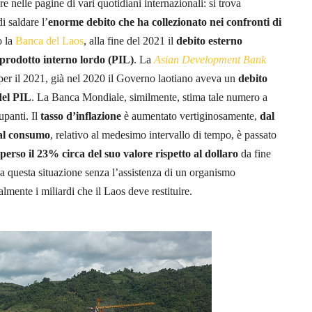
nelle pagine di vari quotidiani internazionali: si trova
 saldare l’
enorme debito che ha collezionato nei confronti di
o la
Banca del Laos
, alla fine del 2021 il
debito esterno
l prodotto interno lordo (PIL)
. La
Asian Development Bank
 per il 2021, già nel 2020 il Governo laotiano aveva un
debito
 del PIL
. La Banca Mondiale, similmente, stima tale numero a
upanti. Il
tasso d’inflazione
è aumentato vertiginosamente,
dal
 al consumo
, relativo al medesimo intervallo di tempo, è passato
perso il
23% circa del suo valore rispetto al dollaro
da fine
 da questa situazione senza l’assistenza di un organismo
lmente i miliardi che il Laos deve restituire.