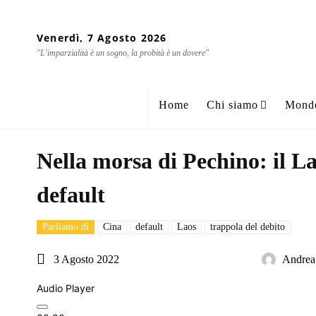
Venerdì, 7 Agosto 2026
"L'imparzialità è un sogno, la probità è un dovere"
Home
Chi siamo
Mond
Nella morsa di Pechino: il La
default
Parliamo di
Cina
default
Laos
trappola del debito
3 Agosto 2022
Andrea 
Audio Player