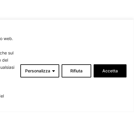
to web.
rche sul
e del
ualsiasi
Personalizza
Rifiuta
Accetta
Associati
produrre
del