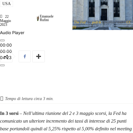
USA
Emanuele
22
Rufini
Maggio
"
The Fed
" by
pedrik
is licensed under
CC
2023
BY
Audio Player
00:00
00:00
04:23
Tempo di lettura circa
3
min.
In 3 sorsi
–
Nell’ultima riunione del 2 e 3 maggio scorsi, la Fed ha
comunicato un ulteriore incremento dei tassi di interesse di 25 punti
base portandoli quindi al 5,25% rispetto al 5,00% definito nel meeting