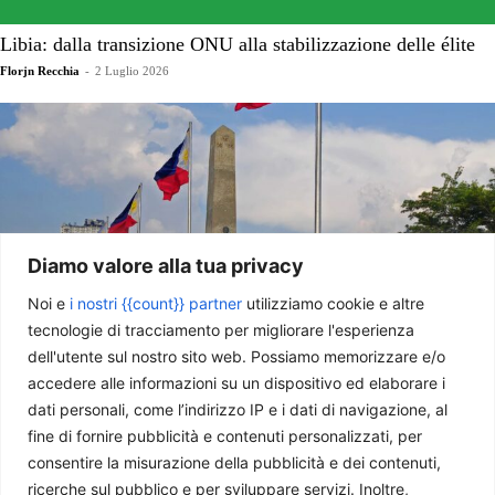
Libia: dalla transizione ONU alla stabilizzazione delle élite
Florjn Recchia
-
2 Luglio 2026
Diamo valore alla tua privacy
Noi e
i nostri {{count}} partner
utilizziamo cookie e altre
tecnologie di tracciamento per migliorare l'esperienza
dell'utente sul nostro sito web. Possiamo memorizzare e/o
Le Filippine si preparano al processo di impeachment contro
accedere alle informazioni su un dispositivo ed elaborare i
Sara Duterte
dati personali, come l’indirizzo IP e i dati di navigazione, al
Simone Frusciante
-
24 Giugno 2026
fine di fornire pubblicità e contenuti personalizzati, per
consentire la misurazione della pubblicità e dei contenuti,
ricerche sul pubblico e per sviluppare servizi. Inoltre,