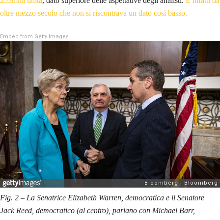
253mila unità
, dato superiore delle aspettative degli analisti.
È infatti da
oltre mezzo secolo che non si riscontrava un dato così basso.
Embed from Getty Images
Fig. 2
–
La Senatrice Elizabeth Warren, democratica e il Senatore
Jack Reed, democratico (al centro), parlano con Michael Barr,