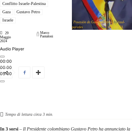
Conflitto Israele-Palestina
Gaza
Gustavo Petro
Israele
"
Posesión de Gustavo Petro
" by
raul-
paredes
is licensed under
CC BY-SA
Marco
29
Pantaloni
Maggio
2024
Audio Player
00:00
00:00
05:00
Tempo di lettura circa
3
min.
In 3 sorsi
–
Il Presidente colombiano Gustavo Petro ha annunciato la