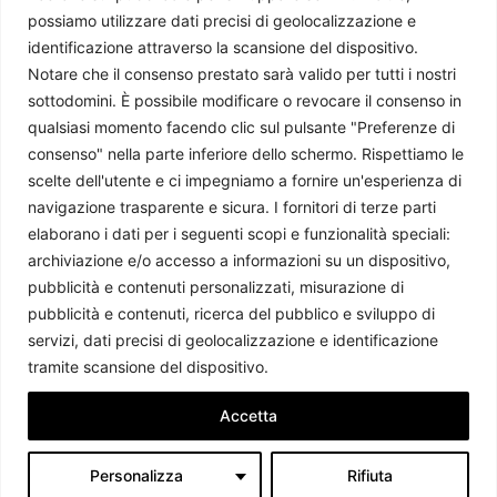
possiamo utilizzare dati precisi di geolocalizzazione e
identificazione attraverso la scansione del dispositivo.
Notare che il consenso prestato sarà valido per tutti i nostri
sottodomini. È possibile modificare o revocare il consenso in
qualsiasi momento facendo clic sul pulsante "Preferenze di
consenso" nella parte inferiore dello schermo. Rispettiamo le
scelte dell'utente e ci impegniamo a fornire un'esperienza di
navigazione trasparente e sicura. I fornitori di terze parti
Il Libano dopo il Memorandum tra Iran e USA
elaborano i dati per i seguenti scopi e funzionalità speciali:
Chiara Salvò
-
14 Luglio 2026
archiviazione e/o accesso a informazioni su un dispositivo,
pubblicità e contenuti personalizzati, misurazione di
pubblicità e contenuti, ricerca del pubblico e sviluppo di
servizi, dati precisi di geolocalizzazione e identificazione
tramite scansione del dispositivo.
Accetta
Personalizza
Rifiuta