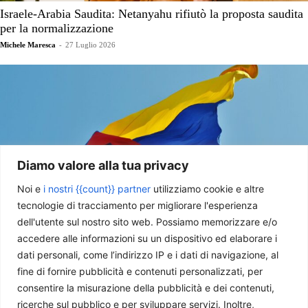
Israele-Arabia Saudita: Netanyahu rifiutò la proposta saudita
per la normalizzazione
Michele Maresca
-
27 Luglio 2026
Diamo valore alla tua privacy
Noi e
i nostri {{count}} partner
utilizziamo cookie e altre
tecnologie di tracciamento per migliorare l'esperienza
dell'utente sul nostro sito web. Possiamo memorizzare e/o
Colombia, svolta a destra: la vittoria di De La Espriella e il
accedere alle informazioni su un dispositivo ed elaborare i
nuovo equilibrio regionale
dati personali, come l’indirizzo IP e i dati di navigazione, al
Martina Masu
-
15 Luglio 2026
fine di fornire pubblicità e contenuti personalizzati, per
consentire la misurazione della pubblicità e dei contenuti,
ricerche sul pubblico e per sviluppare servizi. Inoltre,