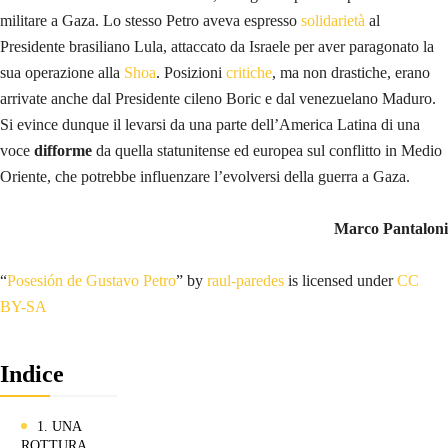
militare a Gaza. Lo stesso Petro aveva espresso
solidarietà
al
Presidente brasiliano Lula, attaccato da Israele per aver paragonato la
sua operazione alla
Shoa
. Posizioni
critiche
, ma non drastiche, erano
arrivate anche dal Presidente cileno Boric e dal venezuelano Maduro.
Si evince dunque il levarsi da una parte dell’America Latina di una
voce
difforme
da quella statunitense ed europea sul conflitto in Medio
Oriente, che potrebbe influenzare l’evolversi della guerra a Gaza.
Marco Pantaloni
“
Posesión de Gustavo Petro
” by
raul-paredes
is licensed under
CC
BY-SA
Indice
1. UNA
ROTTURA