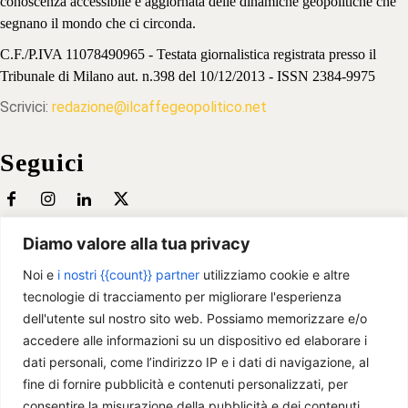
conoscenza accessibile e aggiornata delle dinamiche geopolitiche che
segnano il mondo che ci circonda.
C.F./P.IVA 11078490965 - Testata giornalistica registrata presso il
Tribunale di Milano aut. n.398 del 10/12/2013 - ISSN 2384-9975
Scrivici:
redazione@ilcaffegeopolitico.net
Seguici
Diamo valore alla tua privacy
Le opinioni espresse dagli autori potrebbero non rappresentare la
posizione dell’associazione.
Noi e
i nostri {{count}} partner
utilizziamo cookie e altre
tecnologie di tracciamento per migliorare l'esperienza
dell'utente sul nostro sito web. Possiamo memorizzare e/o
accedere alle informazioni su un dispositivo ed elaborare i
Il Caffè Geopolitico Ed. 2026 -
Contenuti coperti da Licenza CC
dati personali, come l’indirizzo IP e i dati di navigazione, al
"L'imparzialità è un sogno, la probità è un dovere" (G. Salvemini)
fine di fornire pubblicità e contenuti personalizzati, per
consentire la misurazione della pubblicità e dei contenuti,