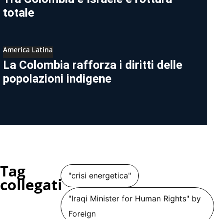
totale
America Latina
La Colombia rafforza i diritti delle
popolazioni indigene
Tag
"crisi energetica"
collegati
"Iraqi Minister for Human Rights" by
Foreign