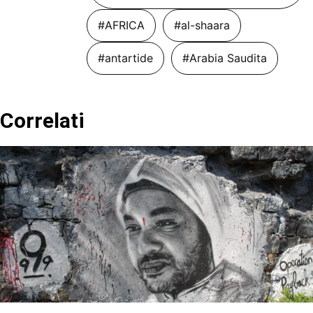
#AFRICA
#al-shaara
#antartide
#Arabia Saudita
Correlati