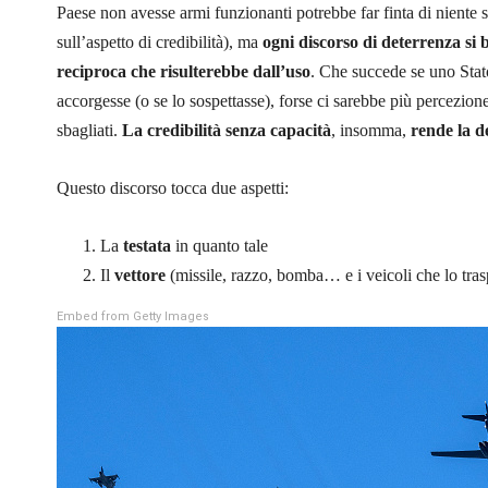
Paese non avesse armi funzionanti potrebbe far finta di niente
sull’aspetto di credibilità), ma
ogni discorso di deterrenza si b
reciproca che risulterebbe dall’uso
. Che succede se uno Stat
accorgesse (o se lo sospettasse), forse ci sarebbe più percezione
sbagliati.
La credibilità senza capacità
, insomma,
rende la de
Questo discorso tocca due aspetti:
La
testata
in quanto tale
Il
vettore
(missile, razzo, bomba… e i veicoli che lo tra
Embed from Getty Images