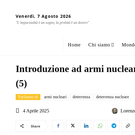
Venerdì, 7 Agosto 2026
"L'imparzialità è un sogno, la probità è un dovere"
Home
Chi siamo
Mond
Introduzione ad armi nuclear
(5)
Parliamo di
armi nucleari
deterrenza
deterrenza nucleare
4 Aprile 2025
Lorenz
Share