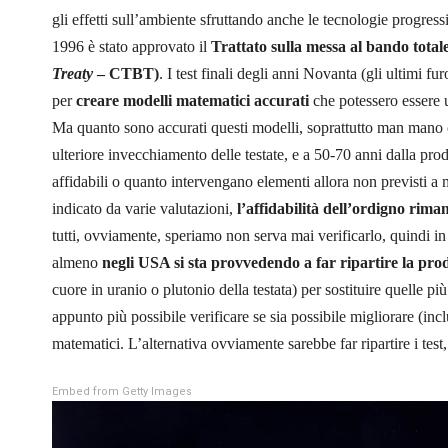
gli effetti sull’ambiente sfruttando anche le tecnologie progressi
1996 è stato approvato il
Trattato sulla messa al bando totale
Treaty
– CTBT)
. I test finali degli anni Novanta (gli ultimi f
per
creare modelli matematici accurati
che potessero essere u
Ma quanto sono accurati questi modelli, soprattutto man mano 
ulteriore invecchiamento delle testate, e a 50-70 anni dalla pro
affidabili o quanto intervengano elementi allora non previsti a 
indicato da varie valutazioni,
l’affidabilità dell’ordigno rima
tutti, ovviamente, speriamo non serva mai verificarlo, quindi in 
almeno
negli USA si sta provvedendo a far ripartire la prod
cuore in uranio o plutonio della testata) per sostituire quelle 
appunto più possibile verificare se sia possibile migliorare (incl
matematici. L’alternativa ovviamente sarebbe far ripartire i tes
Embed from Getty Images