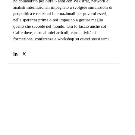
ho collaborato per oltre 6 anni con Wikistrat, network di
analisti internazionali impegnato a svolgere simulazioni di
geopolitica e relazioni internazionali per governi esteri,
nella speranza prima o poi imparino a gestire meglio
quello che succede nel mondo. Ora lo faccio anche col
Caffè dove, oltre ai miei articoli, curo attività di
formazione, conferenze e workshop su questi stessi temi.