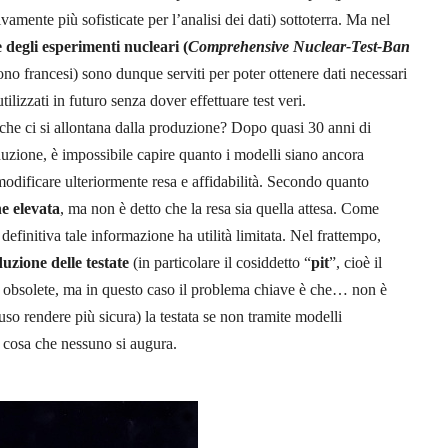
vamente più sofisticate per l’analisi dei dati) sottoterra. Ma nel
 degli esperimenti nucleari (
Comprehensive Nuclear-Test-Ban
urono francesi) sono dunque serviti per poter ottenere dati necessari
tilizzati in futuro senza dover effettuare test veri.
che ci si allontana dalla produzione? Dopo quasi 30 anni di
duzione, è impossibile capire quanto i modelli siano ancora
modificare ulteriormente resa e affidabilità. Secondo quanto
ne elevata
, ma non è detto che la resa sia quella attesa. Come
definitiva tale informazione ha utilità limitata. Nel frattempo,
uzione delle testate
(in particolare il cosiddetto “
pit
”, cioè il
più obsolete, ma in questo caso il problema chiave è che… non è
uso rendere più sicura) la testata se non tramite modelli
t, cosa che nessuno si augura.