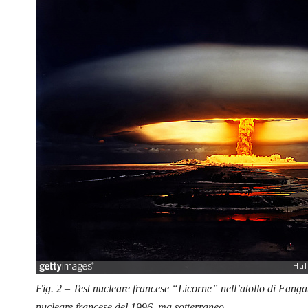
Fig. 2 – Test nucleare francese “Licorne” nell’atollo di Fang
nucleare francese del 1996, ma sotterraneo