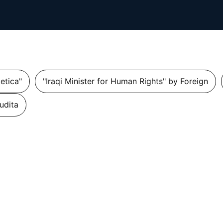
getica"
"Iraqi Minister for Human Rights" by Foreign
udita