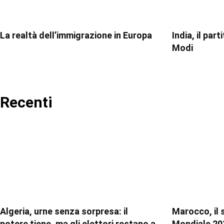
La realtà dell’immigrazione in Europa
India, il par
Modi
Recenti
Algeria, urne senza sorpresa: il
Marocco, il 
potere tiene, ma gli elettori restano a
Mondiale 20