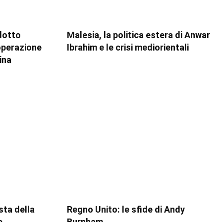
dotto
Malesia, la politica estera di Anwar
ooperazione
Ibrahim e le crisi mediorientali
ina
esta della
Regno Unito: le sfide di Andy
e,
Burnham