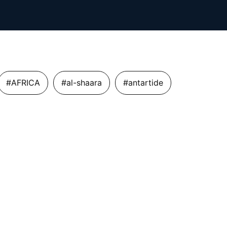
#AFRICA
#al-shaara
#antartide