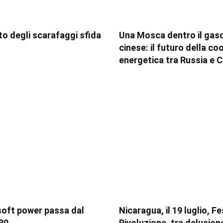
tito degli scarafaggi sfida
Una Mosca dentro il gas
cinese: il futuro della c
energetica tra Russia e C
soft power passa dal
Nicaragua, il 19 luglio, F
30
Rivoluzione, tra delusion