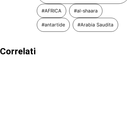
#AFRICA
#al-shaara
#antartide
#Arabia Saudita
Correlati