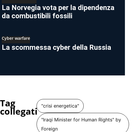
La Norvegia vota per la dipendenza
da combustibili fossili
Cyber warfare
La scommessa cyber della Russia
Tag
"crisi energetica"
collegati
"Iraqi Minister for Human Rights" by
Foreign