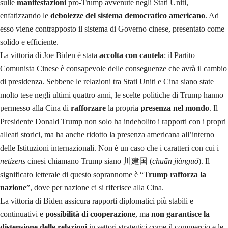
sulle
manifestazioni
pro-Trump avvenute negli Stati Uniti,
enfatizzando le
debolezze del sistema democratico americano
. Ad
esso viene contrapposto il sistema di Governo cinese, presentato come
solido e efficiente.
La vittoria di Joe Biden è stata
accolta con cautela
: il Partito
Comunista Cinese è consapevole delle conseguenze che avrà il cambio
di presidenza. Sebbene le relazioni tra Stati Uniti e Cina siano state
molto tese negli ultimi quattro anni, le scelte politiche di Trump hanno
permesso alla Cina di
rafforzare
la propria
presenza nel mondo
. Il
Presidente Donald Trump non solo ha indebolito i rapporti con i propri
alleati storici, ma ha anche ridotto la presenza americana all’interno
delle Istituzioni internazionali. Non è un caso che i caratteri con cui i
netizens
cinesi chiamano Trump siano 川建国 (
chuān jiànguó
). Il
significato letterale di questo soprannome è “
Trump rafforza la
nazione
”, dove per nazione ci si riferisce alla Cina.
La vittoria di Biden assicura rapporti diplomatici più stabili e
continuativi e
possibilità di cooperazione
, ma
non garantisce la
distensione delle relazioni
in settori strategici come il commercio e le