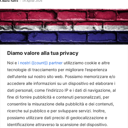
Chiara Salvò
-
14 Aprile 2026
Diamo valore alla tua privacy
Noi e
i nostri {{count}} partner
utilizziamo cookie e altre
tecnologie di tracciamento per migliorare l'esperienza
dell'utente sul nostro sito web. Possiamo memorizzare e/o
Gambia, la Corte Suprema deciderà sul bando delle MGF
accedere alle informazioni su un dispositivo ed elaborare i
Alessia Tolu
-
3 Aprile 2026
dati personali, come l’indirizzo IP e i dati di navigazione, al
fine di fornire pubblicità e contenuti personalizzati, per
consentire la misurazione della pubblicità e dei contenuti,
ricerche sul pubblico e per sviluppare servizi. Inoltre,
possiamo utilizzare dati precisi di geolocalizzazione e
identificazione attraverso la scansione del dispositivo.