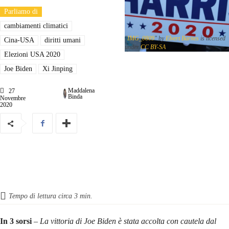
Parliamo di
cambiamenti climatici
"
IMG_0809
" by
Elvert Barnes
is licensed
Cina-USA
diritti umani
under
CC BY-SA
Elezioni USA 2020
Joe Biden
Xi Jinping
Maddalena
27
Binda
Novembre
2020
Tempo di lettura circa
3
min.
In 3 sorsi
–
La vittoria di Joe Biden è stata accolta con cautela dal