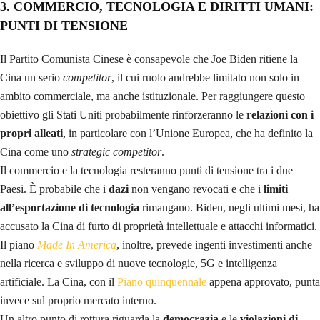
3. COMMERCIO, TECNOLOGIA E DIRITTI UMANI:
PUNTI DI TENSIONE
Il Partito Comunista Cinese è consapevole che Joe Biden ritiene la
Cina un serio
competitor
, il cui ruolo andrebbe limitato non solo in
ambito commerciale, ma anche istituzionale. Per raggiungere questo
obiettivo gli Stati Uniti probabilmente rinforzeranno le
relazioni con i
propri alleati
, in particolare con l’Unione Europea, che ha definito la
Cina come uno
strategic competitor
.
Il commercio e la tecnologia resteranno punti di tensione tra i due
Paesi. È probabile che i
dazi
non vengano revocati e che i
limiti
all’esportazione di tecnologia
rimangano. Biden, negli ultimi mesi, ha
accusato la Cina di furto di proprietà intellettuale e attacchi informatici.
Il piano
Made In America
, inoltre, prevede ingenti investimenti anche
nella ricerca e sviluppo di nuove tecnologie, 5G e intelligenza
artificiale. La Cina, con il
Piano quinquennale
appena approvato, punta
invece sul proprio mercato interno.
Un altro punto di rottura riguarda la
democrazia
e le
violazioni di