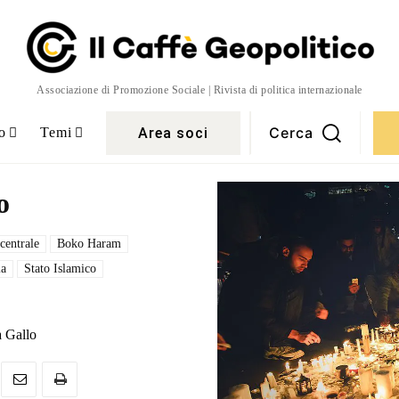
Associazione di Promozione Sociale | Rivista di politica internazionale
Cerca
Area soci
o
Temi
o
 centrale
Boko Haram
ia
Stato Islamico
 Gallo