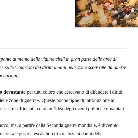
Veglia a Londra per le vittime dell’atten
pante aumento delle vittime civili in gran parte delle aree di
e sulle violazioni dei diritti umani
nelle zone sconvolte da guerre
ici armati.
no devastante
per tutti coloro che cercavano di difendere i diritti
 delle zone di guerra». Queste poche righe di introduzione al
essere sufficienti a dare un’idea degli eventi politici e umanitari
vo, ma, a partire dalla Seconda guerra mondiale, è divenuto
una vera e propria escalation di violenza ai danni della