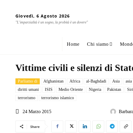
Giovedì, 6 Agosto 2026
"L'imparzialità è un sogno, la probità è un dovere"
Home
Chi siamo
Mond
Vittime civili e silenzi di Stat
Parliamo di
Afghanistan
Africa
al-Baghdadi
Asia
asia
diritti umani
ISIS
Medio Oriente
Nigeria
Pakistan
Sir
terrorismo
terrorismo islamico
24 Marzo 2015
Barbara
Share