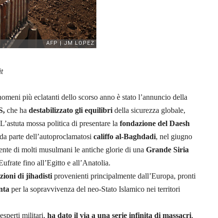
t
nomeni più eclatanti dello scorso anno è stato l’annuncio della
S
,
che ha
destabilizzato gli equilibri
della sicurezza globale,
 L’astuta mossa politica di presentare la
fondazione
del Daesh
 da parte dell’autoproclamatosi
califfo al-Baghdadi
, nel giugno
mente di molti musulmani le antiche glorie di una
Grande Siria
Eufrate fino all’Egitto e all’Anatolia.
ioni di jihadisti
provenienti principalmente dall’Europa, pronti
nta
per la sopravvivenza del neo-Stato Islamico nei territori
esperti militari,
ha dato il via a una serie infinita di massacri
,