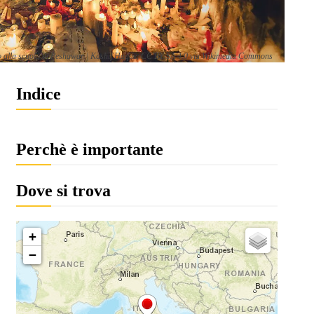
tato alla scuola di Peshawar | Kashif Haque, CC BY-SA 4.0 via Wikimedia Commons
Indice
Perchè è importante
Dove si trova