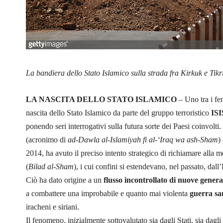
La bandiera dello Stato Islamico sulla strada fra Kirkuk e Tikri
LA NASCITA DELLO STATO ISLAMICO
– Uno tra i fe
nascita dello Stato Islamico da parte del gruppo terroristico
ISI
ponendo seri interrogativi sulla futura sorte dei Paesi coinvolti.
(acronimo di
ad-Dawla al-Islamiyah fi al-‘Iraq wa ash-Sham
)
2014, ha avuto il preciso intento strategico di richiamare alla 
(
Bilad al-Sham
), i cui confini si estendevano, nel passato, dall’
Ciò ha dato origine a un
flusso incontrollato di nuove generaz
a combattere una improbabile e quanto mai violenta
guerra sa
iracheni e siriani.
Il fenomeno, inizialmente sottovalutato sia dagli Stati, sia dagli 