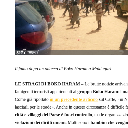
Il fumo dopo un attacco di Boko Haram a Maiduguri
LE STRAGI DI BOKO HARAM
– Le brutte notizie arrivano
famigerati terroristi appartenenti al
gruppo Boko Haram
: i
mas
Come già riportato
in un precedente articolo
sul Caffè, «in Ni
lasciarli per le strade». Anche in questo circostanza è difficile 
città e villaggi del Paese è fuori controllo
, ma le organizzazio
violazioni dei diritti umani
.
Molti sono i
bambini che vengo