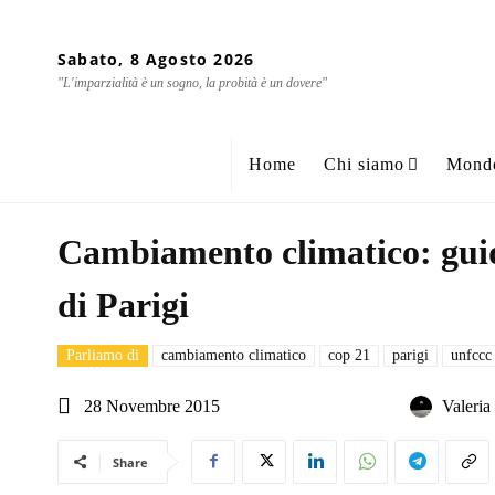
Sabato, 8 Agosto 2026
"L'imparzialità è un sogno, la probità è un dovere"
Home
Chi siamo
Mond
Cambiamento climatico: gui
di Parigi
Parliamo di
cambiamento climatico
cop 21
parigi
unfccc
28 Novembre 2015
Valeri
Share