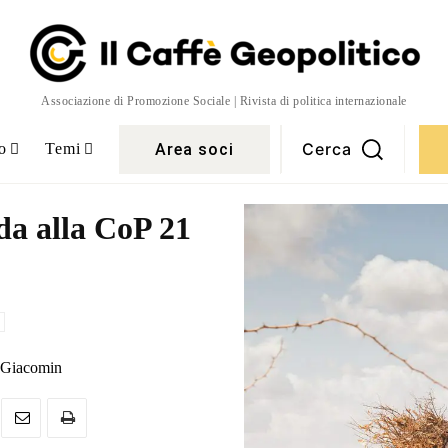
Associazione di Promozione Sociale | Rivista di politica internazionale
Cerca
Area soci
o
Temi
da alla CoP 21
a Giacomin