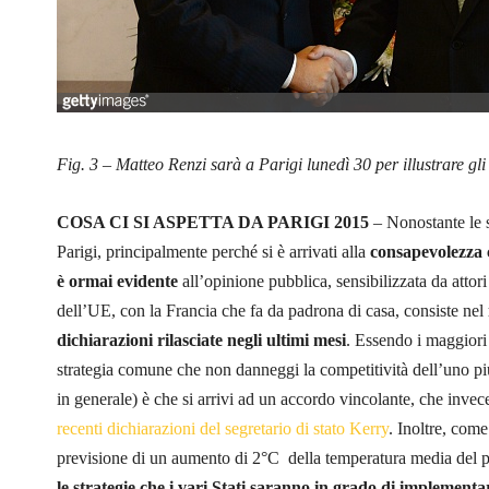
Fig. 3 – Matteo Renzi sarà a Parigi lunedì 30 per illustrare gl
COSA CI SI ASPETTA DA PARIGI 2015
– Nonostante le s
Parigi, principalmente perché si è arrivati alla
consapevolezza c
è ormai evidente
all’opinione pubblica, sensibilizzata da atto
dell’UE, con la Francia che fa da padrona di casa, consiste nel
dichiarazioni rilasciate negli ultimi mesi
. Essendo i maggiori
strategia comune che non danneggi la competitività dell’uno piu
in generale) è che si arrivi ad un accordo vincolante, che invece
recenti dichiarazioni del segretario di stato Kerry
. Inoltre, com
previsione di un aumento di 2°C della temperatura media del 
le strategie che i vari Stati saranno in grado di implementa