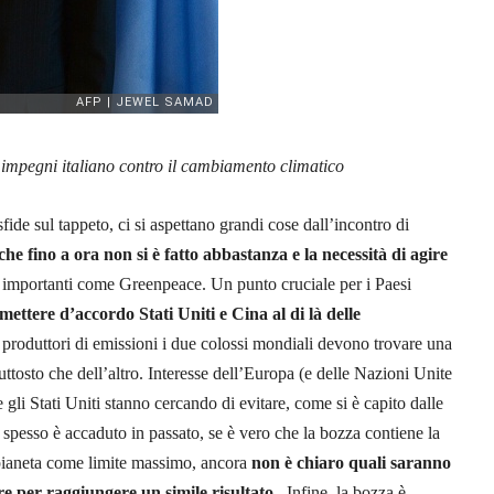
i impegni italiano contro il cambiamento climatico
fide sul tappeto, ci si aspettano grandi cose dall’incontro di
he fino a ora non si è fatto abbastanza e la necessità di agire
ri importanti come Greenpeace. Un punto cruciale per i Paesi
mettere d’accordo Stati Uniti e Cina al di là delle
 produttori di emissioni i due colossi mondiali devono trovare una
ttosto che dell’altro. Interesse dell’Europa (e delle Nazioni Unite
 gli Stati Uniti stanno cercando di evitare, come si è capito dalle
e spesso è accaduto in passato, se è vero che la bozza contiene la
pianeta come limite massimo, ancora
non è chiaro quali saranno
re per raggiungere un simile risultato
. Infine, la bozza è