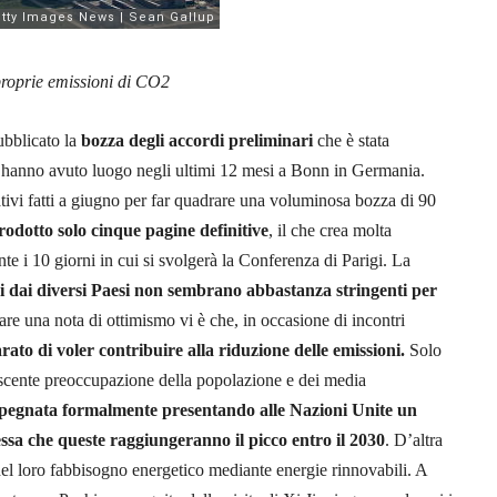
 proprie emissioni di CO2
bblicato la
bozza degli accordi preliminari
che è stata
che hanno avuto luogo negli ultimi 12 mesi a Bonn in Germania.
ivi fatti a giugno per far quadrare una voluminosa bozza di 90
odotto solo cinque pagine definitive
, il che crea molta
te i 10 giorni in cui si svolgerà la Conferenza di Parigi. La
si dai diversi Paesi non sembrano abbastanza stringenti per
re una nota di ottimismo vi è che, in occasione di incontri
rato di voler contribuire alla riduzione delle emissioni.
Solo
escente preoccupazione della popolazione e dei media
mpegnata formalmente presentando alle Nazioni Unite un
sa che queste raggiungeranno il picco entro il 2030
. D’altra
del loro fabbisogno energetico mediante energie rinnovabili. A