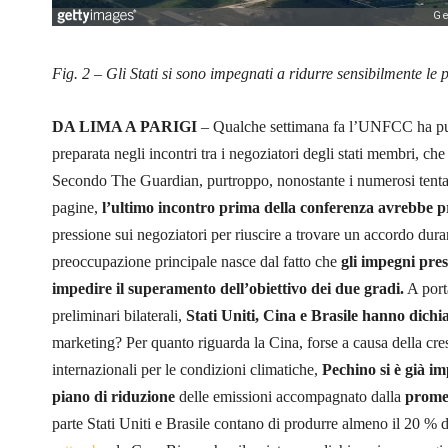
Fig. 2 – Gli Stati si sono impegnati a ridurre sensibilmente le
DA LIMA A PARIGI
– Qualche settimana fa l’UNFCC ha pu
preparata negli incontri tra i negoziatori degli stati membri, 
Secondo The Guardian, purtroppo, nonostante i numerosi tentat
pagine,
l’ultimo incontro prima della conferenza avrebbe pr
pressione sui negoziatori per riuscire a trovare un accordo duran
preoccupazione principale nasce dal fatto che
gli impegni pre
impedire il superamento dell’obiettivo dei due gradi.
A porta
preliminari bilaterali,
Stati Uniti, Cina e Brasile hanno dichia
marketing? Per quanto riguarda la Cina, forse a causa della cr
internazionali per le condizioni climatiche,
Pechino si è già i
piano di riduzione
delle emissioni accompagnato dalla
promes
parte Stati Uniti e Brasile contano di produrre almeno il 20 % 