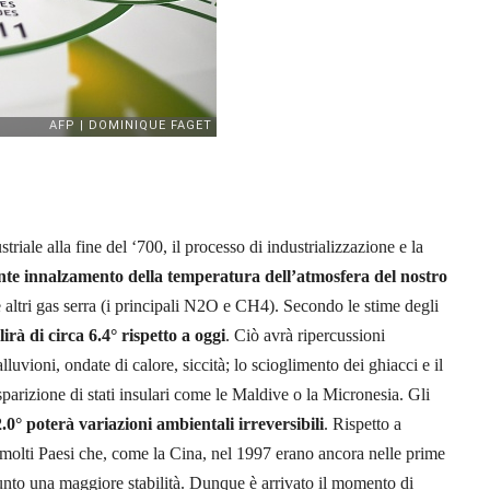
triale alla fine del ‘700, il processo di industrializzazione e la
ante innalzamento della temperatura dell’atmosfera del nostro
 altri gas serra (i principali N2O e CH4). Secondo le stime degli
irà di circa 6.4° rispetto a oggi
. Ciò avrà ripercussioni
lluvioni, ondate di calore, siccità; lo scioglimento dei ghiacci e il
parizione di stati insulari come le Maldive o la Micronesia. Gli
0° poterà variazioni ambientali irreversibili
. Rispetto a
molti Paesi che, come la Cina, nel 1997 erano ancora nelle prime
iunto una maggiore stabilità. Dunque è arrivato il momento di